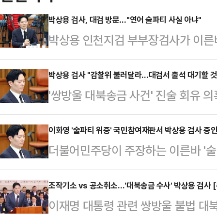
박상용 검사, 대검 방문…"연어 술파티 사실 아냐"
박상용 인천지검 부부장검사가 이른바 
대검찰청 감찰위원회에 소명할 기회를
터 감찰위원회를 열고 박 검사에 대한
박상용 검사 "감찰위 불러달라…대검서 출석 대기할 것
'쌍방울 대북송금 사건' 진술 회유 
따르면 박 검사는 이날 오후 1시 50
검 부부장검사가 조만간 열리는 것
혹에 대해 "바로 옆에 있던 교도관도
하겠다는 뜻을 밝혔다.8일 법조계에
이화영 '술파티 위증' 국민참여재판서 박상용 검사 증인
는 건데 그게 어떻게 사실일 수 있겠
더불어민주당이 주장하는 이른바 '술 
에 "5월11일 대검 감찰위원회가 개
결과를 가지고 징계한다는 것 자체가 
화영 전 경기도평화부지사의 국민참
당일 몇 시에 개최되는지도 알지 못
이고,…
증인으로 채택됐다.수원지법 형사11부
조작기소 vs 공소취소…'대북송금 수사' 박상용 검사 
출석해 대기하고 있겠다"고 적었다.
이재명 대통령 관련 쌍방울 불법 대
사의 국회증언감정법상 위증, 정치
주신 질의에 성실히 설명해드리겠다