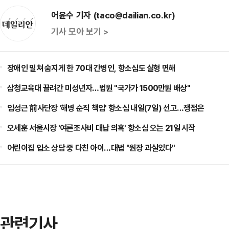
어윤수 기자 (taco@dailian.co.kr)
기사 모아 보기 >
장애인 밀쳐 숨지게 한 70대 간병인, 항소심도 실형 면해
삼청교육대 끌려간 미성년자…법원 "국가가 1500만원 배상"
임성근 前사단장 '해병 순직 책임' 항소심 내일(7일) 선고…쟁점은
오세훈 서울시장 '여론조사비 대납 의혹' 항소심 오는 21일 시작
어린이집 입소 상담 중 다친 아이…대법 "원장 과실있다"
관련기사