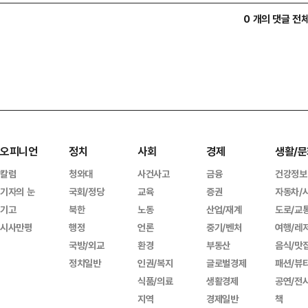
0 개의 댓글 전
오피니언
정치
사회
경제
생활/문
칼럼
청와대
사건사고
금융
건강정보
기자의 눈
국회/정당
교육
증권
자동차/
기고
북한
노동
산업/재계
도로/교
시사만평
행정
언론
중기/벤처
여행/레
국방/외교
환경
부동산
음식/맛
정치일반
인권/복지
글로벌경제
패션/뷰
식품/의료
생활경제
공연/전
지역
경제일반
책