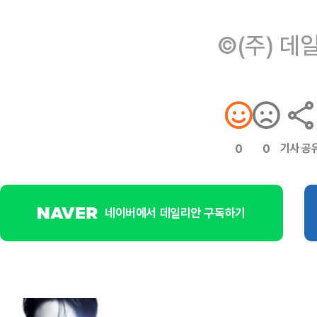
©(주) 데
기사 공
0
0
네이버에서 데일리안 구독하기