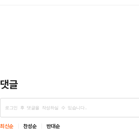
연수원 38기) 인천지검 부부장검사
사방해, 위계공무집행방해 혐의 공판
소명 한번 없는 절차로 …
원지검 부부장 시절 이화영 전 경기
로 채택했다.자세하게는 위증 혐의 관
통화 녹취록이 공개되면서다. 더불어민
호사, 쌍방울그룹 김성태 전 회장과 
기소'의 결정적 증거로 보고 국정조사
반 혐의와 관련해서는 …
파장의 핵심인 녹취록에는 박 검사가
완전히 주범이 되고 이화영이 종범이 
능하다"고 언급한 내용…
댓글
최신순
찬성순
반대순