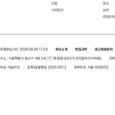
인물
종교
사회일반
날씨
생활문화
최종편집시간: 2026.08.08 17:24
회사소개
편집규약
광고제휴문의
주소 : 서울특별시 용산구 서빙고로 17, 18층(한강로3가,센트럴파크 타워동)
전화 
제호: 데일리안
등록일/발행일: 2005.09.13
등록번호: 서울 아00055