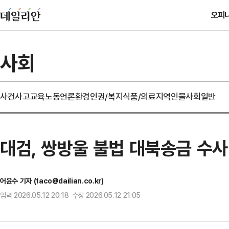
오피
사회
사건사고
교육
노동
언론
환경
인권/복지
식품/의료
지역
인물
사회일반
대검, 쌍방울 불법 대북송금 수사
어윤수 기자 (taco@dailian.co.kr)
입력 2026.05.12 20:18 수정 2026.05.12 21:05