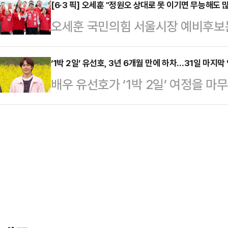
쯤 주봉 하단부에서 지난 10일 실종됐
[6·3 픽] 오세훈 "정원오 상대로 못 이기면 무능해도 
다. 전날 열린 1차 회의는 오전 10
오세훈 국민의힘 서울시장 예비후보는
견했다.당국은 이날 오전 경찰·소방 등
이어졌지만 최종 합의에는 이르지 못
심사인 주택 현안에 대해 해법을 제
구조견 16마리 등을 대거 투입해 기
부분은 성과급…
를 상대로 선거에 못 이기면 정말 무
‘1박 2일’ 유선호, 3년 6개월 만에 하차…31일 마지막
이어지는 등산로 약 2.3㎞ 구간을
배우 유선호가 ‘1박 2일’ 여정을 마무
세훈 후보는 12일 서울 여의도 중
사흘째 수색 작업을 진행했다.실종
일 시즌4’ 측은 12일 “3년 반이라는
당 선거대책위원회 발족식 및 연석
착…
일’을 졸업한다”며 “유선호는 오는 
비전과 의견이 1000만 서울시민에게
막 인사를 전할 예정”이라고 밝혔다.
무비전인 정 후보에 대한 서울시민
대해 “내 20대의 전부”이자 “전국
다"면서 이같이 말했다.그…
못 잊을 값진 경험”이라고 애정을 
“‘1박 2일’에서의 여행은 끝이 났지