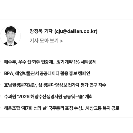
장정욱 기자 (cju@dailian.co.kr)
기사 모아 보기 >
해수부, 우수 선·화주 인증제…장기계약 1% 세액공제
BPA, 해양박물관서 공공데이터 활용 홍보 캠페인
호남권생물자원관, 섬 생물다양성 보전가치 평가 연구 착수
수과원 ‘2026 해양수산생명자원 공동워크숍’ 개최
해운조합 ‘제7회 섬의 날’ 국무총리 표창 수상…해상교통 복지 공로