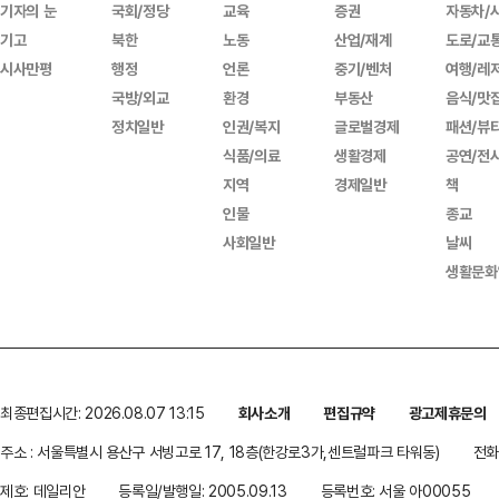
기자의 눈
국회/정당
교육
증권
자동차/
기고
북한
노동
산업/재계
도로/교
시사만평
행정
언론
중기/벤처
여행/레
국방/외교
환경
부동산
음식/맛
정치일반
인권/복지
글로벌경제
패션/뷰
식품/의료
생활경제
공연/전
지역
경제일반
책
인물
종교
사회일반
날씨
생활문화
최종편집시간: 2026.08.07 13:15
회사소개
편집규약
광고제휴문의
주소 : 서울특별시 용산구 서빙고로 17, 18층(한강로3가,센트럴파크 타워동)
전화 
제호: 데일리안
등록일/발행일: 2005.09.13
등록번호: 서울 아00055