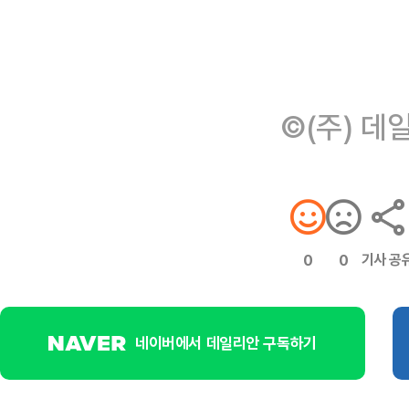
©(주) 데
기사 공
0
0
네이버에서 데일리안 구독하기