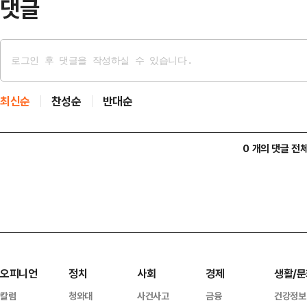
댓글
최신순
찬성순
반대순
0 개의 댓글 전
오피니언
정치
사회
경제
생활/문
칼럼
청와대
사건사고
금융
건강정보