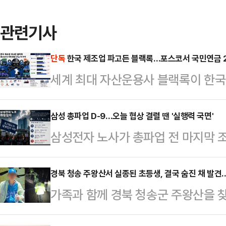
관련기사
단독
한국 제조업 파고든 블랙록…포스코서 국민연금 2
세계 최대 자산운용사 블랙록이 한국 
업에 대한 투자 보폭을 넓히며 존재
로 자리해온 포스코홀딩스에서도 블랙
삼성 총파업 D-9…오늘 협상 결렬 땐 '실행력 국면'
삼성전자 노사가 총파업 전 마지막 조
준까지 좁혀지면서 글로벌 자금의 한
운 마라톤 협상에도 핵심 쟁점에서 
본지가 금융감독원 전자공시시스템
실제 파업 참여율과 법원 판단, 노조
경북 청송 주왕산서 실종된 초등생, 결국 숨진 채 발견
(BlackRock Fund Advisor
가족과 함께 경북 청송군 주왕산을 찾
변수로 떠오르고 있다는 분석이 나온
분석한 결과, 포스코홀딩스에서 블랙록
발견됐다.12일 경찰 등에 따르면 경
이날 오전 정부세종청사 중앙노동위
차가 2.06%포…