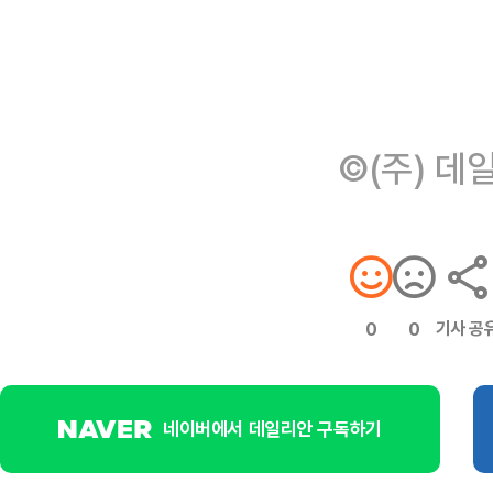
©(주) 데
기사 공
0
0
네이버에서 데일리안 구독하기