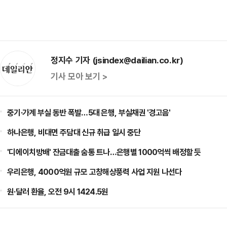
정지수 기자 (jsindex@dailian.co.kr)
기사 모아 보기 >
중기·가계 부실 동반 폭발…5대 은행, 부실채권 '경고음'
하나은행, 비대면 주담대 신규 취급 일시 중단
'디에이치방배' 잔금대출 숨통 트나…은행별 1000억씩 배정할 듯
우리은행, 4000억원 규모 고창해상풍력 사업 지원 나선다
원·달러 환율, 오전 9시 1424.5원