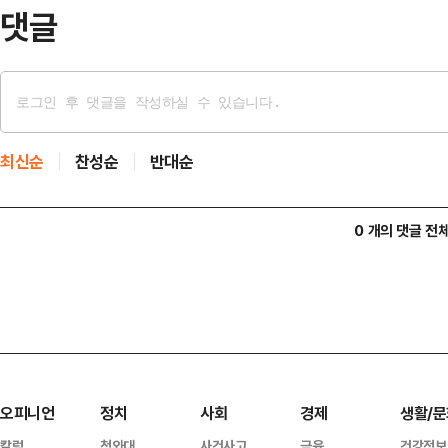
댓글
최신순
찬성순
반대순
0 개의 댓글 전
오피니언
정치
사회
경제
생활/문
칼럼
청와대
사건사고
금융
건강정보