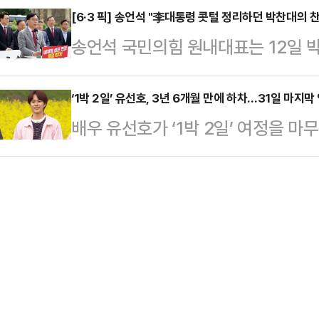
쯤 주봉 하단부에서 지난 10일 실종됐
[6·3 픽] 송언석 "李대통령 콧털 정리하던 박찬대의 
다. 전날 열린 1차 회의는 오전 10
송언석 국민의힘 원내대표는 12일
견했다.당국은 이날 오전 경찰·소방 등
이어졌지만 최종 합의에는 이르지 못
의 '대장동 모델' 언급에 대해 "이
구조견 16마리 등을 대거 투입해 기
부분은 성과급…
통령 찬양이 눈물겹다"고 비꼬았다.
‘1박 2일’ 유선호, 3년 6개월 만에 하차…31일 마지막
이어지는 등산로 약 2.3㎞ 구간을
배우 유선호가 ‘1박 2일’ 여정을 마무
가 인천의 현안 해결 방법으로 '창의
사흘째 수색 작업을 진행했다.실종
일 시즌4’ 측은 12일 “3년 반이라는
이재명 대통령의 대장동 개발 사업을
착…
일’을 졸업한다”며 “유선호는 오는 
는 최근 한 언론 인터뷰에서 대장동
막 인사를 전할 예정”이라고 밝혔다.
고, 대규모 개발 프로젝트에 딱 맞는
대해 “내 20대의 전부”이자 “전국
만 대장동 개발 의…
못 잊을 값진 경험”이라고 애정을 
“‘1박 2일’에서의 여행은 끝이 났지