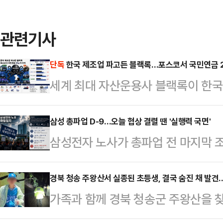
관련기사
단독
한국 제조업 파고든 블랙록…포스코서 국민연금 2
세계 최대 자산운용사 블랙록이 한국 
업에 대한 투자 보폭을 넓히며 존재
로 자리해온 포스코홀딩스에서도 블랙
삼성 총파업 D-9…오늘 협상 결렬 땐 '실행력 국면'
삼성전자 노사가 총파업 전 마지막 조
준까지 좁혀지면서 글로벌 자금의 한
운 마라톤 협상에도 핵심 쟁점에서 
본지가 금융감독원 전자공시시스템
실제 파업 참여율과 법원 판단, 노조
경북 청송 주왕산서 실종된 초등생, 결국 숨진 채 발견
(BlackRock Fund Advisor
가족과 함께 경북 청송군 주왕산을 찾
변수로 떠오르고 있다는 분석이 나온
분석한 결과, 포스코홀딩스에서 블랙록
발견됐다.12일 경찰 등에 따르면 경
이날 오전 정부세종청사 중앙노동위
차가 2.06%포…