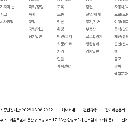
기자의 눈
국회/정당
교육
증권
자동차/
기고
북한
노동
산업/재계
도로/교
시사만평
행정
언론
중기/벤처
여행/레
국방/외교
환경
부동산
음식/맛
정치일반
인권/복지
글로벌경제
패션/뷰
식품/의료
생활경제
공연/전
지역
경제일반
책
인물
종교
사회일반
날씨
생활문화
최종편집시간: 2026.08.08 23:12
회사소개
편집규약
광고제휴문의
주소 : 서울특별시 용산구 서빙고로 17, 18층(한강로3가,센트럴파크 타워동)
전화 