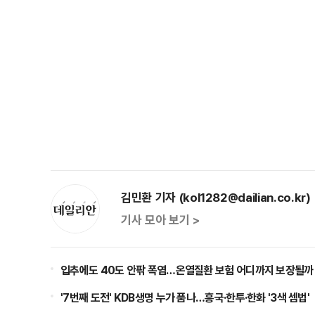
김민환 기자 (kol1282@dailian.co.kr)
기사 모아 보기 >
입추에도 40도 안팎 폭염…온열질환 보험 어디까지 보장될까
'7번째 도전' KDB생명 누가 품나…흥국·한투·한화 '3색 셈법'