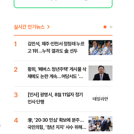
실시간 인기뉴스
1
6
김민석, 제주·인천서 정청래 누르
폐기
고 1위…누적 결과도 金 선두
60
2
7
황희, '폐버스 청년주택' 게시물 삭
"정
제에도 논란 계속…여당서도 '내
도 
로남불' 비판
원 
3
8
[인사] 광명시, 8월 11일자 정기
보험
인사 단행
른 
4
9
李, '20·30 민심' 확보에 분주…
고수
은
국민의힘, '청년 지지' 사수 위해
27