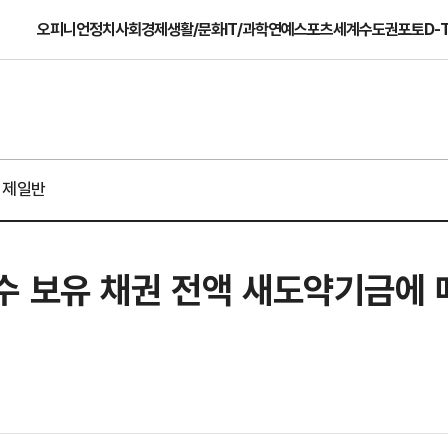
오피니언
정치
사회
경제
생활/문화
IT/과학
연예
스포츠
세계
수도권
포토
D-
경제일반
수 보유 채권 전액 새도약기금에 