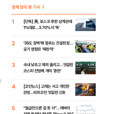
경제 많이 본 기사
1
[단독] 美, 포스코 후판 상계관세
1%대로…3.70%서 '뚝'
2
‘35도 장벽’에 멈추는 건설현장…
공기 영향은 ‘제한적’
3
국내 낮추고 해외 올리고…엇갈린
코스피 전망에 개미 '혼란'
지
4
[코인뉴스] 고래는 사고 개인은
관망…비트코인 엇갈린 신호
5
“월급만으론 집 못 사”…레버리