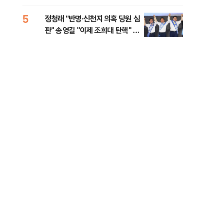
李 견제 사활
5
10
정청래 "반명·신천지 의혹 당원 심
[속
판" 송영길 "이제 조희대 탄핵" 김
선거
민석 "대체불가 민주당"
리