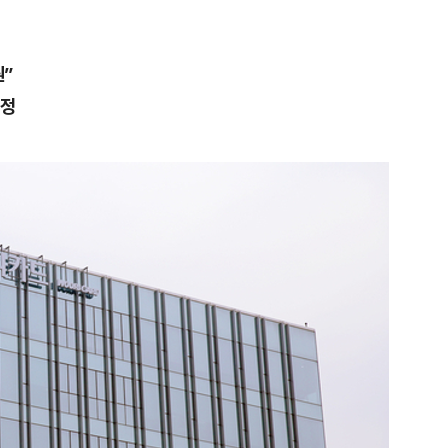
”
결정
1
“다시 시청으로” 김선태에게 
충주시장의 재치 있는 제안…추
개
2
1236회 로또 1등 당첨번호
'12·18·21·29·34·38'번…
어디?
3
"출근길에 우연히 복권 샀는데…
원 당첨자 사연은?
4
경찰, 드라마 '김부장' 제작사
자본시장법 위반 의혹
5
김민석, 제주·인천서 정청래 누
누적 결과도 金 선두