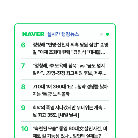
실시간 랭킹뉴스
6
전한 40세
정청래 "반명·신천지 의혹 당원 심판" 송영
천 2000
길 "이제 조희대 탄핵" 김민석 "대체불가
민주당"
7
"정청래, 李 모욕에 침묵" vs "금도 넘지
1등 당첨지역
말라"…친명-친청 최고위원 후보, 제주서
격돌
8
" 1등 5억
710대 1이 360대 1로…청약 경쟁률 낮아
지는 ‘특공’ 노려볼까
9
 회장 수사…
최악의 폭염 지나갔지만 무더위는 계속…
낮 최고 35도 [내일 날씨]
10
르고 1위…
"숙련된 모습" 통영 60대女 살인사건, 미
제로 갈 가능성 있나…범인의 실체는?