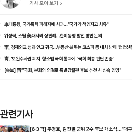
기사 모아 보기 >
李대통령, 국가폭력 피해자에 사과…"국가가 책임지고 치유"
위성락, 스틸 美대사와 상견례…한미동맹 발전 방안 논의
李, 경제외교 성과 안고 귀국…부동산·널뛰는 코스피 등 내치 난제 '첩첩산
靑, '보완수사권 폐지' 형소법 국회 통과에 "국회 최종 판단 존중"
[속보] 靑 "국회, 본회의 의결로 특별감찰관 후보 추천 시 신속 임명"
관련기사
[6·3 픽] 추경호, 김진열 군위군수 후보 개소식…"대