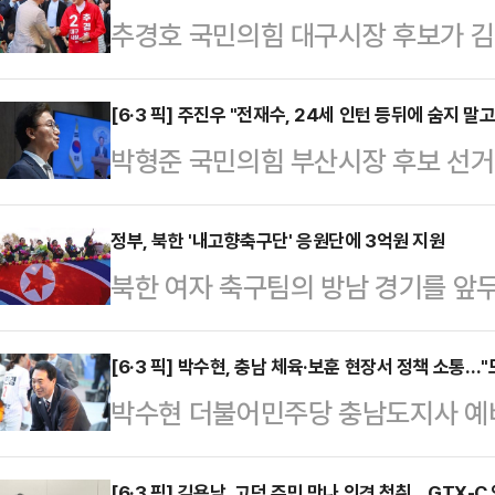
추경호 국민의힘 대구시장 후보가 
에 참석해 지지를 호소했다.추경호 후
소 개소식 축사에서 군위군의 발전 가
[6·3 픽] 주진우 "전재수, 24세 인턴 등뒤에 숨지 말
박형준 국민의힘 부산시장 후보 선
도시철도 등 각종 인프라가 이전해오
의원이 통일교 금품수수 의혹과 관련
으로 기회의 땅"이라고 말했다.이어 
(PC)를 파손·폐기한 전재수 더불
정부, 북한 '내고향축구단' 응원단에 3억원 지원
대구시장인 내가 있겠다"며 "평생 
북한 여자 축구팀의 방남 경기를 앞
보좌진들이 기소된 것에 대해 "전 
을 책임지겠다"고 밝혔다.추 후보는
남북협력기금을 지원하기로 했다.연합
넘기지 마라"고 질타했다.주진우 위원
그는 "행정과 국회 권…
정부서울청사에서 기자들과 만나 “이
[6·3 픽] 박수현, 충남 체육·보훈 현장서 정책 소통…"
24세 청년 인턴의 등 뒤에 숨어 책
박수현 더불어민주당 충남도지사 예
한다는 점을 고려해 민간 응원단에 
다"고 비판했다.먼저 그는 "전 후보
를 잇달아 만나 현장 행보를 넓히며 
다.앞서 통일부는 지난 11일 남북
회부됐고 어제 그 내용이…
[6·3 픽] 김용남, 고덕 주민 만나 의견 청취…GTX-C