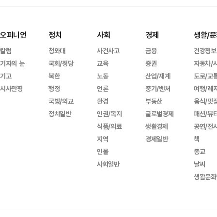
오피니언
정치
사회
경제
생활/문
칼럼
청와대
사건사고
금융
건강정보
기자의 눈
국회/정당
교육
증권
자동차/
기고
북한
노동
산업/재계
도로/교
시사만평
행정
언론
중기/벤처
여행/레
국방/외교
환경
부동산
음식/맛
정치일반
인권/복지
글로벌경제
패션/뷰
식품/의료
생활경제
공연/전
지역
경제일반
책
인물
종교
사회일반
날씨
생활문화