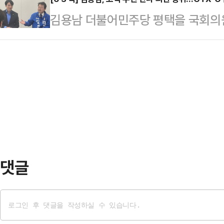
후 천안에서 열린 체육계 정책 간담회
억 원 규모의 응원 비용 지원안을 의
김용남 더불어민주당 평택을 국회의
태계의 정확한 진단을 위해 엘리트·
도구 마련 등 실질적인 응원 활동비
연합회 관계자들과 만나 다양한 현안
장의 실태가 정확히 파악돼야 예산 
민족화해협력범국민협의회(…
고덕국제신도시 내 한 아파트 주민
다.이어 "내년 하계 유니버시아드가
담회를 갖고 고덕지구 주요 현안에 
가족들과 머리를 맞대겠다"며 "국회
택 출신인 한준호 민주당 의원(경기
탕으로 국가적 지원과 민간…
서는 △과밀학급 문제 △문화·체육시
추진 △고덕국제신도시 SOC 시설 
대 △LH 국제교류단지 계획 변경 …
댓글