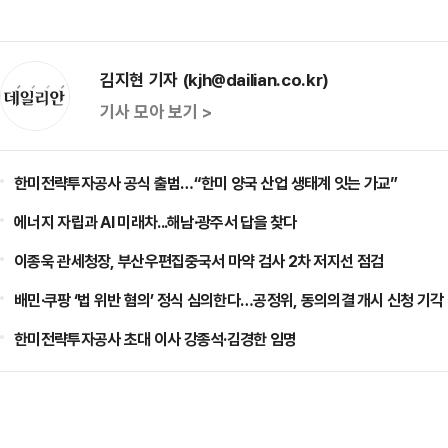
김지현 기자 (kjh@dailian.co.kr)
기사 모아 보기 >
한미전략투자공사 공식 출범…“한미 양국 산업 생태계 잇는 가교”
에너지 자립과 AI 미래차...해남·광주서 답을 찾다
이종욱 관세청장, 부산우편집중국서 마약 검사 2차 저지선 점검
배민·쿠팡 ‘법 위반 혐의’ 정식 심의한다…공정위, 동의의결 개시 신청 기각
한미전략투자공사 초대 이사 강종석·김경한 임명