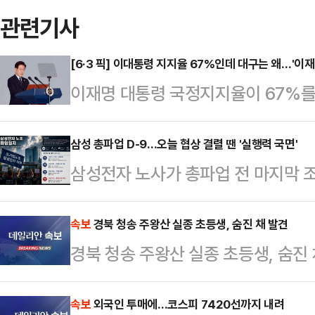
관련기사
[6·3 픽] 이대통령 지지율 67%인데 대구는 왜…'이재
이재명 대통령 국정지지율이 67%를
서는 여야가 오차범위 내 초박빙 접전
과'가 대구에서만큼은 온전히 작동하
삼성 총파업 D-9…오늘 협상 결렬 땐 '실행력 국면'
삼성전자 노사가 총파업 전 마지막 조
이다. 정치권에서는 이른바 '샤이 보
운 마라톤 협상에도 핵심 쟁점에서 
동하고 있다는 분석을 내놨다.MBC
실제 파업 참여율과 법원 판단, 노조
속보
경북 청송 주왕산 실종 초등생, 숨진 채 발견
28~29일 무선 100% 전화면접 
경북 청송 주왕산 실종 초등생, 숨진 
변수로 떠오르고 있다는 분석이 나온
이 대통령 국정 긍정평가는 61%, 
이날 오전 정부세종청사 중앙노동위
면 대구 민심도 이 대…
속보
외국인 투매에…코스피 7420선까지 내려
다. 전날 열린 1차 회의는 오전 10