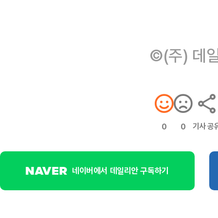
©(주) 데
기사 공
0
0
네이버에서 데일리안 구독하기