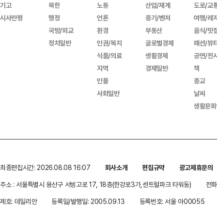
기고
북한
노동
산업/재계
도로/교
시사만평
행정
언론
중기/벤처
여행/레
국방/외교
환경
부동산
음식/맛
정치일반
인권/복지
글로벌경제
패션/뷰
식품/의료
생활경제
공연/전
지역
경제일반
책
인물
종교
사회일반
날씨
생활문화
최종편집시간: 2026.08.08 16:07
회사소개
편집규약
광고제휴문의
주소 : 서울특별시 용산구 서빙고로 17, 18층(한강로3가,센트럴파크 타워동)
전화 
제호: 데일리안
등록일/발행일: 2005.09.13
등록번호: 서울 아00055