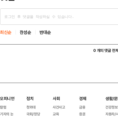
최신순
찬성순
반대순
0 개의 댓글 전
오피니언
정치
사회
경제
생활/문
칼럼
청와대
사건사고
금융
건강정보
기자의 눈
국회/정당
교육
증권
자동차/