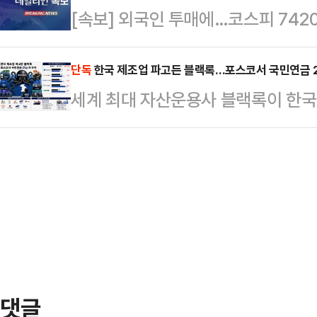
[속보] 외국인 투매에…코스피 742
이어졌지만 최종 합의에는 이르지 못
부분은 성과급…
단독
한국 제조업 파고든 블랙록…포스코서 국민연금 2
세계 최대 자산운용사 블랙록이 한국 
업에 대한 투자 보폭을 넓히며 존재
로 자리해온 포스코홀딩스에서도 블랙
준까지 좁혀지면서 글로벌 자금의 한
본지가 금융감독원 전자공시시스템
(BlackRock Fund Advisor
분석한 결과, 포스코홀딩스에서 블랙록
차가 2.06%포…
댓글