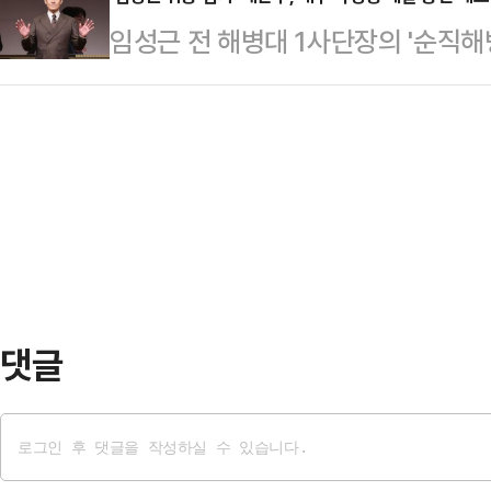
중앙지법 형사합의22부(부장판사 조
라고 요청했다.수해 현장을 총괄한 박
임성근 전 해병대 1사단장의 '순직해
의를 받는 임 전 사단장과 박상현 전 
에게는 각각 금고 2년 6개월, 이용민
중인 재판부가 배우 박성웅씨를 다음
이용민 전 포7대대장, 장모 전 포7
포7…
중앙지법 형사22부(조형우 부장판사)
결심 절차 진행에 앞서 채 상병의 
정법상 위증 혐의 사건 2차 공판기일
됐으니 이들이 처벌받기를 간곡히 호
환하겠다고 밝혔다.앞서 재판부는 지
치지 못하고 희…
로 채택했으나, 박씨 측이 "스케줄 
유서를 제출하면서 신문이 무산됐다
와 임 전 사단장…
댓글