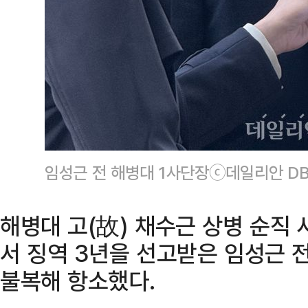
임성근 전 해병대 1사단장ⓒ데일리안 D
해병대 고(故) 채수근 상병 순직 
서 징역 3년을 선고받은 임성근 
불복해 항소했다.