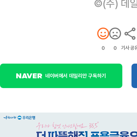
©(주) 데
기사 공
0
0
네이버에서 데일리안 구독하기