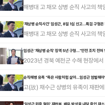
해병대 고 채모 상병 순직 사고의 책
해병대 1사단장에게 1심 법원이 실
중앙지법 형사합의22부(조형우 부
'채상병 순직사건' 임성근, 8일 1심 선고…특검 구형은
해병대 고 채모 상병 순직 사고의 책
상 명령 위반 혐의로 기소된 임 전 
해병대 1사단장에 대한 1심 선고가
명현 특별검사팀은 임 전 사단장에게 
지법 형사합의22부(조형우 부장판사
임성근 '채상병 순직' 징역 5년 구형…"안전 조치 전혀 
총괄한 박상현 전 7여단장과 최진규 
2023년 경북 예천군 수해 현장에서 
형법상 명령 위반 혐의를 받는 임 전
이 선고됐다.채상병이 속했던 포7
채수근 상병 사고의 책임자로 지목된
장을 총괄한 박상현 전 7여단장과 최
전 포7대대장에겐 금…
병 특검팀이 징역 5년을 구형했다.1
순직해병 유족 "죽은 사람처럼 살아…임성근 엄벌해야
장, 장모 전 포7대대 본부중대장에 
고(故) 채수근 상병의 유족이 재판에
중앙지법 형사합의22부(조형우 부장
사단장은 지난 2023년 7월 19일
단장과 해병대 지휘관들에 대한 엄벌
무상과실치사·군형법상 명령 위반 혐
의 …
'임성근 위증 혐의' 재판부, 배우 박성웅 내달 증인 재