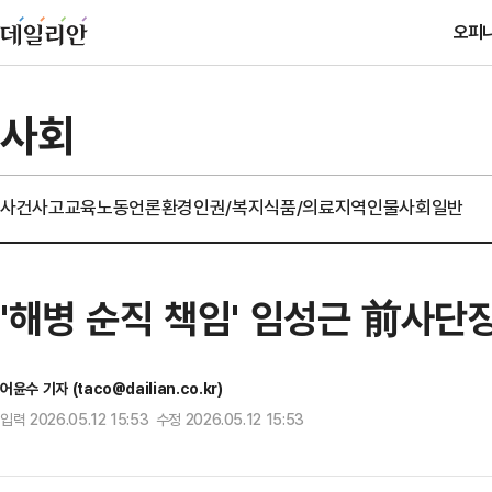
오피
사회
사건사고
교육
노동
언론
환경
인권/복지
식품/의료
지역
인물
사회일반
'해병 순직 책임' 임성근 前사단장
어윤수 기자 (taco@dailian.co.kr)
입력 2026.05.12 15:53 수정 2026.05.12 15:53