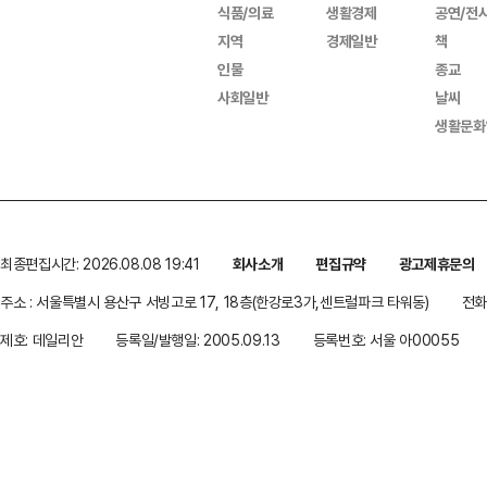
식품/의료
생활경제
공연/전
지역
경제일반
책
인물
종교
사회일반
날씨
생활문화
최종편집시간: 2026.08.08 19:41
회사소개
편집규약
광고제휴문의
주소 : 서울특별시 용산구 서빙고로 17, 18층(한강로3가,센트럴파크 타워동)
전화 
제호: 데일리안
등록일/발행일: 2005.09.13
등록번호: 서울 아00055