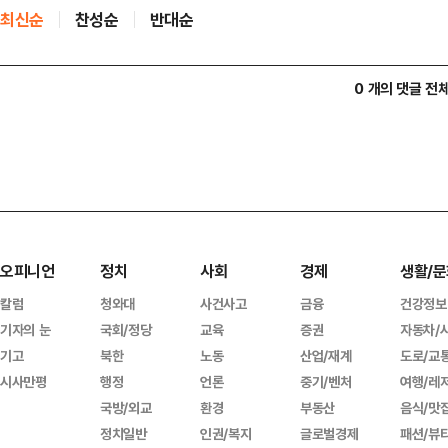
최신순
찬성순
반대순
0 개의 댓글 전
오피니언
정치
사회
경제
생활/문
칼럼
청와대
사건사고
금융
건강정보
기자의 눈
국회/정당
교육
증권
자동차/
기고
북한
노동
산업/재계
도로/교
시사만평
행정
언론
중기/벤처
여행/레
국방/외교
환경
부동산
음식/맛
정치일반
인권/복지
글로벌경제
패션/뷰