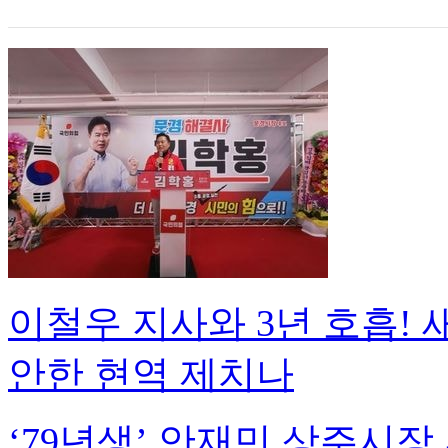
이철우 지사와 3년 호흡! 
안한 현역 제치나
‘79년생’ 안재민 상주시