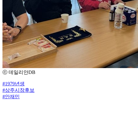
ⓒ 데일리안DB
#1979년생
#상주시장후보
#안재민