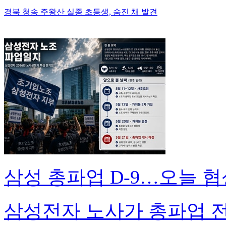
경북 청송 주왕산 실종 초등생, 숨진 채 발견
삼성 총파업 D-9…오늘 협
삼성전자 노사가 총파업 전