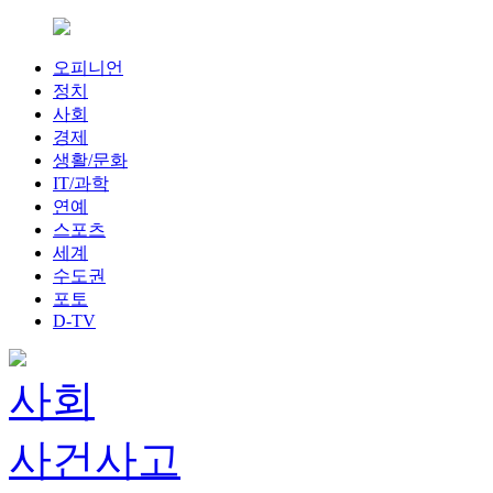
오피니언
정치
사회
경제
생활/문화
IT/과학
연예
스포츠
세계
수도권
포토
D-TV
사회
사건사고