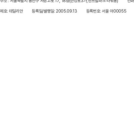
주소 : 서울특별시 용산구 서빙고로 17, 18층(한강로3가,센트럴파크 타워동)
전화 
제호: 데일리안
등록일/발행일: 2005.09.13
등록번호: 서울 아00055