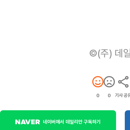
©(주) 데
기사 공
0
0
네이버에서 데일리안 구독하기