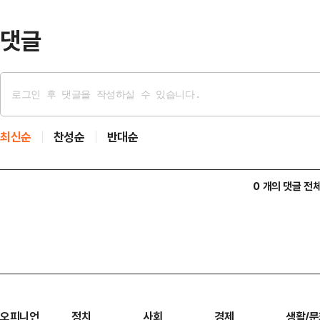
댓글
최신순
찬성순
반대순
0 개의 댓글 전
오피니언
정치
사회
경제
생활/문