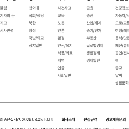
칼럼
청와대
사건사고
금융
건강정보
기자의 눈
국회/정당
교육
증권
자동차/
기고
북한
노동
산업/재계
도로/교
시사만평
행정
언론
중기/벤처
여행/레
국방/외교
환경
부동산
음식/맛
정치일반
인권/복지
글로벌경제
패션/뷰
식품/의료
생활경제
공연/전
지역
경제일반
책
인물
종교
사회일반
날씨
생활문화
최종편집시간: 2026.08.08 10:14
회사소개
편집규약
광고제휴문의