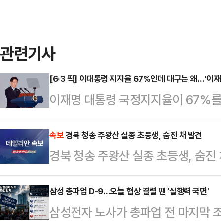
관련기사
[6·3 픽] 이대통령 지지율 67%인데 대구는 왜…'이재
이재명 대통령 국정지지율이 67%를
서는 여야가 오차범위 내 초박빙 접전
과'가 대구에서만큼은 온전히 작동하
속보
경북 청송 주왕산 실종 초등생, 숨진 채 발견
경북 청송 주왕산 실종 초등생, 숨진 
이다. 정치권에서는 이른바 '샤이 보
동하고 있다는 분석을 내놨다.MBC
삼성 총파업 D-9…오늘 협상 결렬 땐 '실행력 국면'
28~29일 무선 100% 전화면접 
삼성전자 노사가 총파업 전 마지막 조
이 대통령 국정 긍정평가는 61%, 