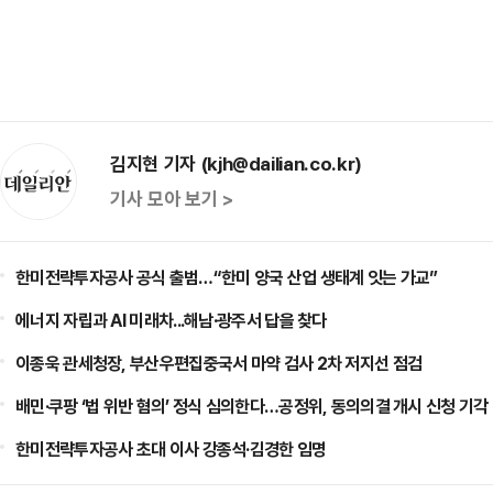
김지현 기자 (kjh@dailian.co.kr)
기사 모아 보기 >
한미전략투자공사 공식 출범…“한미 양국 산업 생태계 잇는 가교”
에너지 자립과 AI 미래차...해남·광주서 답을 찾다
이종욱 관세청장, 부산우편집중국서 마약 검사 2차 저지선 점검
배민·쿠팡 ‘법 위반 혐의’ 정식 심의한다…공정위, 동의의결 개시 신청 기각
한미전략투자공사 초대 이사 강종석·김경한 임명