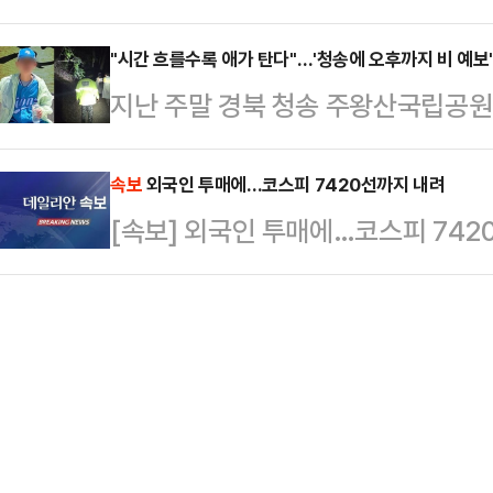
운 마라톤 협상에도 핵심 쟁점에서 
면 대구 민심도 이 대…
실제 파업 참여율과 법원 판단, 노조
"시간 흐를수록 애가 탄다"…'청송에 오후까지 비 예보
지난 주말 경북 청송 주왕산국립공
변수로 떠오르고 있다는 분석이 나온
당국이 사흘째 수색 작업을 벌이고 
이날 오전 정부세종청사 중앙노동위
경찰과 소방은 헬기와 대규모 인력을
속보
외국인 투매에…코스피 7420선까지 내려
다. 전날 열린 1차 회의는 오전 10
[속보] 외국인 투매에…코스피 742
방본부는 야간 수색에서 인력 80명(
이어졌지만 최종 합의에는 이르지 못
원 12명)과 열화상 카메라가 장착된
부분은 성과급…
관계자는 12일 "전날 야간 수색은 
특별히 발견된 점은 없었다"면서 "오
혔다.수색대는…