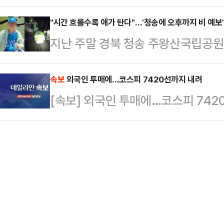
운 마라톤 협상에도 핵심 쟁점에서 
면 대구 민심도 이 대…
실제 파업 참여율과 법원 판단, 노조
"시간 흐를수록 애가 탄다"…'청송에 오후까지 비 예보
지난 주말 경북 청송 주왕산국립공
변수로 떠오르고 있다는 분석이 나온
당국이 사흘째 수색 작업을 벌이고 
이날 오전 정부세종청사 중앙노동위
경찰과 소방은 헬기와 대규모 인력을
속보
외국인 투매에…코스피 7420선까지 내려
다. 전날 열린 1차 회의는 오전 10
[속보] 외국인 투매에…코스피 742
방본부는 야간 수색에서 인력 80명(
이어졌지만 최종 합의에는 이르지 못
원 12명)과 열화상 카메라가 장착된
부분은 성과급…
관계자는 12일 "전날 야간 수색은 
특별히 발견된 점은 없었다"면서 "오
혔다.수색대는…