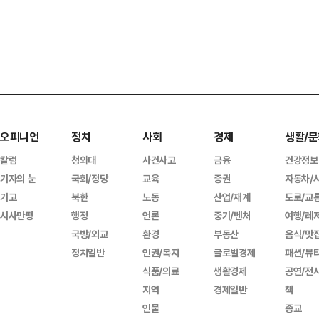
오피니언
정치
사회
경제
생활/문
칼럼
청와대
사건사고
금융
건강정보
기자의 눈
국회/정당
교육
증권
자동차/
기고
북한
노동
산업/재계
도로/교
시사만평
행정
언론
중기/벤처
여행/레
국방/외교
환경
부동산
음식/맛
정치일반
인권/복지
글로벌경제
패션/뷰
식품/의료
생활경제
공연/전
지역
경제일반
책
인물
종교