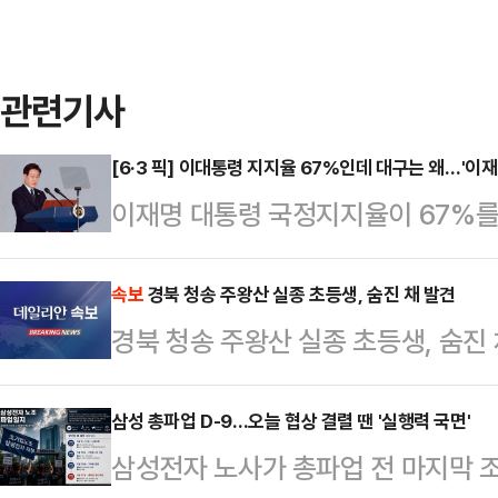
관련기사
[6·3 픽] 이대통령 지지율 67%인데 대구는 왜…'이재
이재명 대통령 국정지지율이 67%를
서는 여야가 오차범위 내 초박빙 접전
과'가 대구에서만큼은 온전히 작동하
속보
경북 청송 주왕산 실종 초등생, 숨진 채 발견
경북 청송 주왕산 실종 초등생, 숨진 
이다. 정치권에서는 이른바 '샤이 보
동하고 있다는 분석을 내놨다.MBC
삼성 총파업 D-9…오늘 협상 결렬 땐 '실행력 국면'
28~29일 무선 100% 전화면접 
삼성전자 노사가 총파업 전 마지막 조
이 대통령 국정 긍정평가는 61%, 