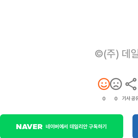
©(주) 데
기사 공
0
0
네이버에서 데일리안 구독하기