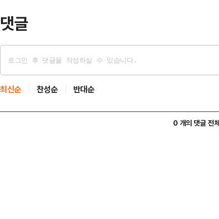
댓글
최신순
찬성순
반대순
0 개의 댓글 전