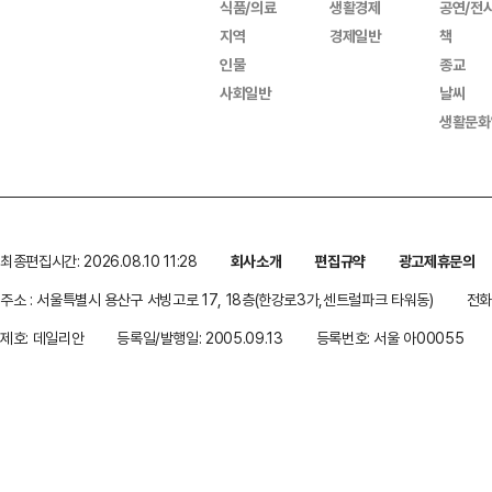
식품/의료
생활경제
공연/전
지역
경제일반
책
인물
종교
사회일반
날씨
생활문화
최종편집시간: 2026.08.10 11:28
회사소개
편집규약
광고제휴문의
주소 : 서울특별시 용산구 서빙고로 17, 18층(한강로3가,센트럴파크 타워동)
전화 
제호: 데일리안
등록일/발행일: 2005.09.13
등록번호: 서울 아00055