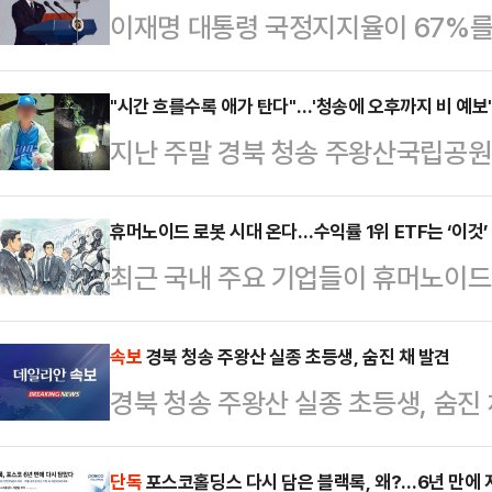
이재명 대통령 국정지지율이 67%를
서는 여야가 오차범위 내 초박빙 접전
과'가 대구에서만큼은 온전히 작동하
"시간 흐를수록 애가 탄다"…'청송에 오후까지 비 예보
지난 주말 경북 청송 주왕산국립공
이다. 정치권에서는 이른바 '샤이 보
당국이 사흘째 수색 작업을 벌이고 
동하고 있다는 분석을 내놨다.MBC
경찰과 소방은 헬기와 대규모 인력을
휴머노이드 로봇 시대 온다…수익률 1위 ETF는 ‘이것’
28~29일 무선 100% 전화면접 
최근 국내 주요 기업들이 휴머노이드
방본부는 야간 수색에서 인력 80명(
이 대통령 국정 긍정평가는 61%, 
대한 시장 기대감이 커지고 있다.이
원 12명)과 열화상 카메라가 장착된
면 대구 민심도 이 대…
‘ACE K휴머노이드로봇산업TOP2+
속보
경북 청송 주왕산 실종 초등생, 숨진 채 발견
관계자는 12일 "전날 야간 수색은 
경북 청송 주왕산 실종 초등생, 숨진 
중 1위를 차지했다.12일 한국거래소에
특별히 발견된 점은 없었다"면서 "오
이드로봇산업TOP2+’의 최근 1개월
혔다.수색대는…
단독
포스코홀딩스 다시 담은 블랙록, 왜?…6년 만에 
내 상장된 휴머노이드 ETF 8종목 