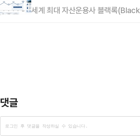
세계 최대 자산운용사 블랙록(Black
해당 ETF는 지난달 7일 상장 이후 
분을 다시 6%대로 끌어올렸다. 아
달성…
되는 시점에서 글로벌 자금의 한국 
다.11일 금융감독원 전자공시시스
(BlackRock Fund Advisor
유해 지분율 6.23%(4월22일 기준
보고서 기준 455만5963주(5.23%
댓글