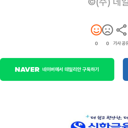
©(주) 데
기사 공
0
0
네이버에서 데일리안 구독하기