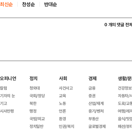
최신순
찬성순
반대순
0 개의 댓글 전
오피니언
정치
사회
경제
생활/문
칼럼
청와대
사건사고
금융
건강정보
기자의 눈
국회/정당
교육
증권
자동차/
기고
북한
노동
산업/재계
도로/교
시사만평
행정
언론
중기/벤처
여행/레
국방/외교
환경
부동산
음식/맛
정치일반
인권/복지
글로벌경제
패션/뷰