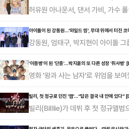
허유원 아나운서, 댄서 가비, 가수 폴킴
유의 유쾌한 매력을 바탕으로 하루를
서울 영등포구 KBS 콩스튜디오에서 
아이돌이 된 강동원…‘와일드 씽’, 무대 위에서 터진 코미
강동원, 엄태구, 박지현이 아이돌 
석한 김홍범 CP는 "KBS 쿨FM이 
이 크지만, 제작진은 그 물음표 자체
가고 싶다. 라디오를 둘러싼 환경이 
다.7일 오전 서울 광진구 롯데시네마
'이등병'이 된 '단종'…박지훈의 또 다른 성장 '취사병' [
'연결'의 방식도 달라진다. AI 시대
영화 '왕과 사는 남자'로 위엄을 보
고회에는 손재곤 감독과 배우 강동원,
때일수록, 실시간으로 소통하는 라디
다'(이하 '취사병')를 통해 '풋풋한'
화 ‘와일드 씽’은 한때 가요계를 휩
탄띠 대신 앞치마, 이등병 강성재(박
빌리, 첫 정규로 던진 ‘잽’…“답은 결국 내 안에 있다” [
아침에 해체된 3인조 혼성 댄스 그룹
빌리(Billlie)가 데뷔 후 첫 정규
과정을 그리는 드라마다. 동명의 웹툰
기회를 잡기 위해 무모한 도전에 나
들리기보다 결국 답은 자기 안에 있다
배서더 서울 이스트폴에서 열린 티빙
을 끈 건 역시 …
적자 극단의 생존기, 웃음으로 풀었다…‘마트로시카’가 