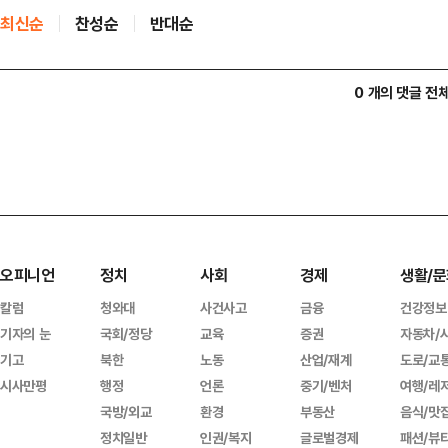
최신순
찬성순
반대순
0 개의 댓글 전
오피니언
정치
사회
경제
생활/문
칼럼
청와대
사건사고
금융
건강정보
기자의 눈
국회/정당
교육
증권
자동차/
기고
북한
노동
산업/재계
도로/교
시사만평
행정
언론
중기/벤처
여행/레
국방/외교
환경
부동산
음식/맛
정치일반
인권/복지
글로벌경제
패션/뷰