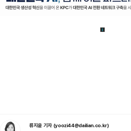
류지윤 기자 (yoozi44@dailian.co.kr)