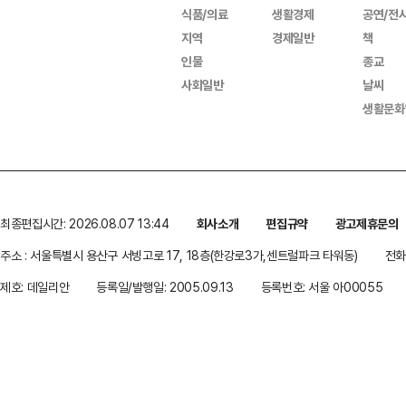
식품/의료
생활경제
공연/전
지역
경제일반
책
인물
종교
사회일반
날씨
생활문화
최종편집시간: 2026.08.07 13:44
회사소개
편집규약
광고제휴문의
주소 : 서울특별시 용산구 서빙고로 17, 18층(한강로3가,센트럴파크 타워동)
전화 
제호: 데일리안
등록일/발행일: 2005.09.13
등록번호: 서울 아00055