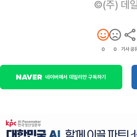
©(주) 데
기사 공
0
0
네이버에서 데일리안 구독하기