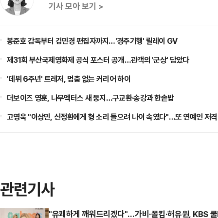
기사 모아 보기 >
봉준호 감독부터 김민경 편집자까지…'경주기행' 릴레이 GV
제31회 부산국제영화제 공식 포스터 공개…관객의 '군상' 담았다
'데뷔 6주년' 트레저, 멈춤 없는 커리어 하이
더보이즈 영훈, 나무엑터스 새 둥지…구교환·송강과 한솥밥
고영욱 "이상민, 신정환에게 형 소리 들으려 나이 속였다"…또 연예인 저격
관련기사
"유쾌하게 깨워드리겠다"…가비·폴킴·허유원, KBS 쿨