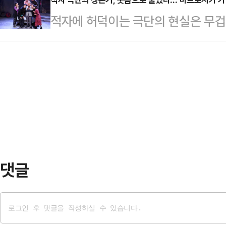
판타지와 몽환적 무드, 강렬한 퍼포
한 조남형 감독은 "워낙 인기가 있는
적자에 허덕이는 극단의 현실은 무겁지
다.6일 오후 서울 마포구 SBS 프리
다면, 생동감 넘치는 맛의 표현이 아
고 가지 않는다. 대신 공연을 지켜
소울 앤 언컨시어스: 챕터 2’(the colle
발적인 웃음으로 밀어붙이며, 연극판
chapter two) 발매를 앞두고 
다. 초연 흥행을 발판 삼아 돌아온 이
이야기를 마무리하고 새로운 시작을
에서 꺼내 보였다.작품은 영세 극단 
분투하는 이야기를 그린 B급 코미디다
10.0을 기록하며 대학로의 새로운 
게는 피부에 …
댓글