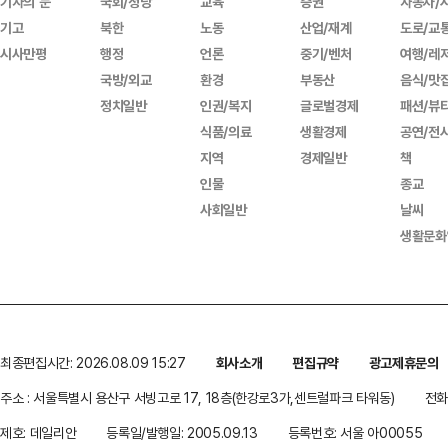
기자의 눈
국회/정당
교육
증권
자동차/
기고
북한
노동
산업/재계
도로/교
시사만평
행정
언론
중기/벤처
여행/레
국방/외교
환경
부동산
음식/맛
정치일반
인권/복지
글로벌경제
패션/뷰
식품/의료
생활경제
공연/전
지역
경제일반
책
인물
종교
사회일반
날씨
생활문화
최종편집시간: 2026.08.09 15:27
회사소개
편집규약
광고제휴문의
주소 : 서울특별시 용산구 서빙고로 17, 18층(한강로3가,센트럴파크 타워동)
전화 
제호: 데일리안
등록일/발행일: 2005.09.13
등록번호: 서울 아00055