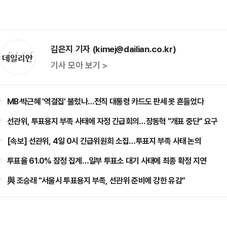
김은지 기자 (kimej@dailian.co.kr)
기사 모아 보기 >
MB·박근혜 '역결집' 불렀나…전직 대통령 카드도 판세 못 흔들었다
선관위, 투표용지 부족 사태에 자정 긴급회의…장동혁 "개표 중단" 요구
[속보] 선관위, 4일 0시 긴급위원회 소집…투표지 부족 사태 논의
투표율 61.0% 잠정 집계…일부 투표소 대기 사태에 최종 확정 지연
與 조승래 "서울시 투표용지 부족, 선관위 준비에 강한 유감"