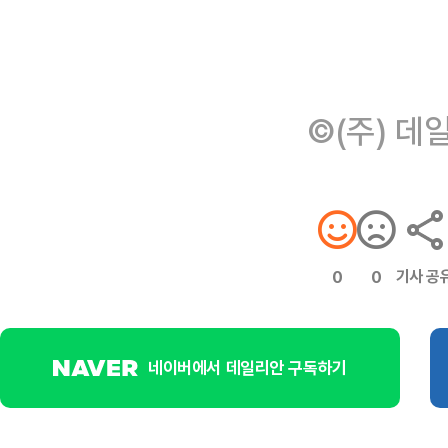
©(주) 데
기사 공
0
0
네이버에서 데일리안 구독하기