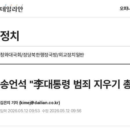
오피
정치
청와대
국회/정당
북한
행정
국방/외교
정치일반
송언석 "李대통령 범죄 지우기 총
김은지 기자 (kimej@dailian.co.kr)
입력 2026.05.12 09:53 수정 2026.05.12 09:56