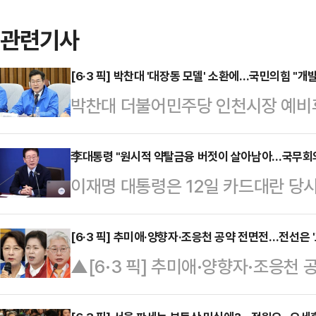
관련기사
[6·3 픽] 박찬대 '대장동 모델' 소환에…국민의힘 "개
박찬대 더불어민주당 인천시장 예비후
꺼내 들자, 국민의힘이 "인천을 대장
에 나섰다.최보윤 국민의힘 수석대변인
李대통령 "원시적 약탈금융 버젓이 살아남아…국무회의
이재명 대통령은 12일 카드대란 당시
터뷰에서 '이재명 대통령께서 하셨던
온 '상록수' 특수목적법인 실태를 다
합 개발 방식'이라며, 이를 인천에 
금융이 버젓이 살아남아 서민들의 목
[6·3 픽] 추미애·양향자·조응천 공약 전면전…전선은 '
다"며 이같이 비판했다.최 수석대변
▲[6·3 픽] 추미애·양향자·조응천 
무회의에서 해결방안을 찾아보겠다고 
고 싶은 본심, 모르는 바 아니다. 지
방선거를 3주가량 앞두고 경기도지
위터)에 "지금까지 관할당국은 왜 이
거를 치르겠다는…