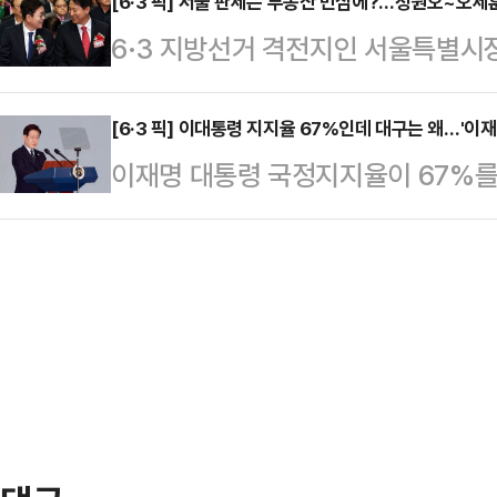
다. 후보들은 경기도 최대 현안인 '교
[6·3 픽] 서울 판세는 부동산 민심에?…정원오~오세훈
며 이같이 말했다.그는 "보도에 진
6·3 지방선거 격전지인 서울특별시장
선을 형성하고, 공약 발표를 곁들인
수익활동에도 정도가 있는 것이다. 
혀지는 분위기다. 당초 선거 때마다
불어민주당 경기지사 후보는 11일 동
공동체 안의 …
명 정부 출범 첫 선거라는 벽에 가로
[6·3 픽] 이대통령 지지율 67%인데 대구는 왜…'이재
한 첫 기자회견에서 '수도권 30분 
이재명 대통령 국정지지율이 67%를
규제에 따른 전셋값 상승 우려 등 영
들고 나왔다. 우선 추 후보는 'GTX
서는 여야가 오차범위 내 초박빙 접전
책임론 떠넘기기에 사활을 걸고 있다
다…
과'가 대구에서만큼은 온전히 작동하
오후 서울 구로구 주택가 단지 일대
이다. 정치권에서는 이른바 '샤이 보
회견을 마친 후, 기자들과 만나 "서
동하고 있다는 분석을 내놨다.MBC
이 될 수…
28~29일 무선 100% 전화면접 
이 대통령 국정 긍정평가는 61%, 
면 대구 민심도 이 대…