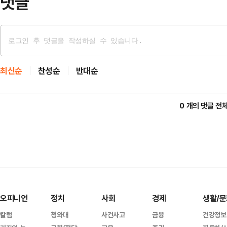
댓글
최신순
찬성순
반대순
0 개의 댓글 전
오피니언
정치
사회
경제
생활/문
칼럼
청와대
사건사고
금융
건강정보