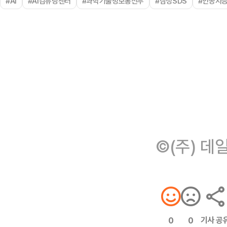
#AI
#AI컴퓨팅센터
#과학기술정보통신부
#삼성SDS
#인공지
©(주) 데
기사 공
0
0