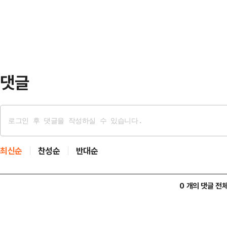
이다.10일 외교부는 나무호 화재에
'한…
일 외교부 대변인은 이날 브리핑에서 
HMM(나무호의) 선미를 타격한 것으
비행체가 포착됐으…
댓글
최신순
찬성순
반대순
0 개의 댓글 전