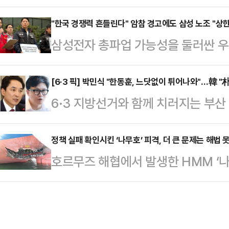
행체에 타격을 당했다는 외교부 발표에
(BlackRock Fund Advisor
공격이라도 있었던 것이냐"라고 꼬집
"한국 경쟁력 흔들린다" 암참 경고에도 삼성 노조 "상한
유해 지분율 6.23%(4월22일 기준
삼성전자 총파업 가능성을 둘러싼 우
최고위원회의에서 "이재명 정부는 우
보고서 기준 455만5963주(5.23%
시장으로 확산하고 있다. 11일 주
없다. 국민들이 묻고 있다. 이재명 
공개적으로 "한국 투자 경쟁력과 공급
[6·3 픽] 박민식 "한동훈, 느닷없이 튀어나와"…韓 "
다.먼저 그는 "이미 이란 국영 TV
6·3 지방선거와 함께 치러지는 부
한 가운데, 삼성전자 노조는 정부 중
다"며 "때린 놈이 자백을 하는데도 
식 후보와 무소속 한동훈 후보가 선
한 폐지와 제도화 요구에는 변함이 
는) 이제 …
공방을 이어갔다.박민식 후보는 이날
정책 실패 확인시킨 ‘나무호’ 피격, 더 큰 문제는 해법 
을 열흘 앞두고 노사 간 강대강 대
호르무즈 해협에서 발생한 HMM ‘나
없이 한 달 만에 선거 나온다고 툭 
마지막 분수령이 될 것이란 관측이 나
한 것으로 확인됐다. 이번 사건은 
북구를 개인의 무슨 출세 수단이다, 
사는 이날부터 이틀간 …
과를 보지 못했다는 사실을 보여준다
했다는 정서가 생각보다 상당히 퍼져 있
갇힌 160명의 한국 선원과 26척의
청와대로 갈 거다' 이런 얘기를 했는데