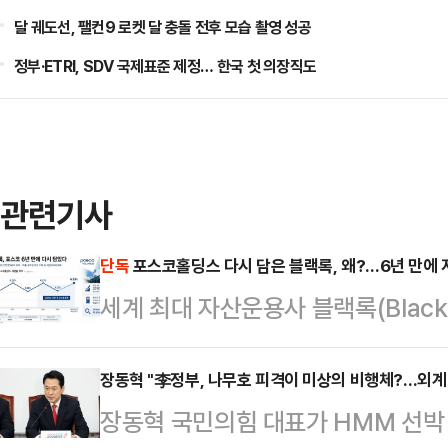
달 궤도선, 팰컨9 로켓 달 충돌 전후 모습 촬영 성공
정부·ETRI, SDV 국제표준 제정… 한국 첫 의장직도
관련기사
단독
포스코홀딩스 다시 담은 블랙록, 왜?…6년 만에 
세계 최대 자산운용사 블랙록(Black
분을 다시 6%대로 끌어올렸다. 아
되는 시점에서 글로벌 자금의 한국 
장동혁 "李정부, 나무호 피격이 미상의 비행체?…외계
장동혁 국민의힘 대표가 HMM 선박 
다.11일 금융감독원 전자공시시스