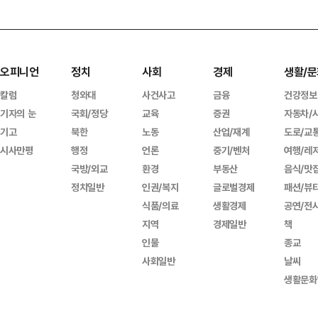
오피니언
정치
사회
경제
생활/문
칼럼
청와대
사건사고
금융
건강정보
기자의 눈
국회/정당
교육
증권
자동차/
기고
북한
노동
산업/재계
도로/교
시사만평
행정
언론
중기/벤처
여행/레
국방/외교
환경
부동산
음식/맛
정치일반
인권/복지
글로벌경제
패션/뷰
식품/의료
생활경제
공연/전
지역
경제일반
책
인물
종교
사회일반
날씨
생활문화