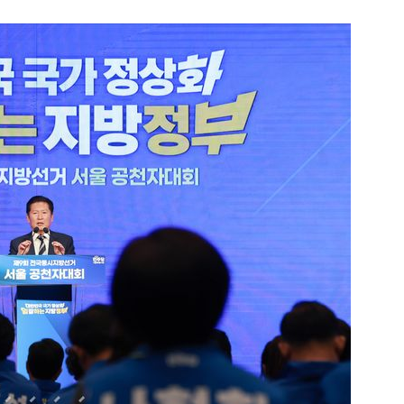
1
[단독] 천하람, 국회의원 최초
2박 3일 '입소'…각개전투·야
2
송영길·김민석, '조희대 탄핵'
법사위원들 "즉시 대법관 제청
3
"편해서 매일 신었는데"...전
'크록스'의 숨은 위험
4
하닉 프리마켓 하한가 논란에…N
일부터 상·하한가 주문금지"
5
'국장만 하라고?'…ISA 세제
'부글부글'