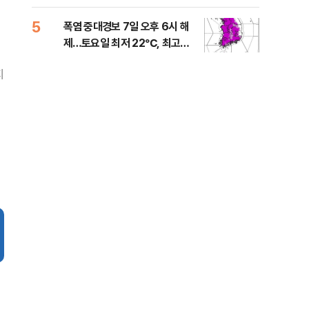
는 
5
10
폭염 중대경보 7일 오후 6시 해
與,
제…토요일 최저 22℃, 최고
스?
36℃
라"
지