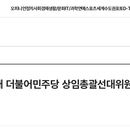
오피니언
정치
사회
경제
생활/문화
IT/과학
연예
스포츠
세계
수도권
포토
D-
정청래 더불어민주당 상임총괄선대위