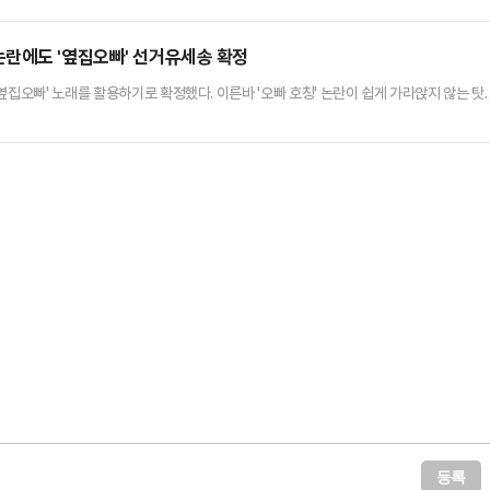
란에도 '옆집오빠' 선거유세송 확정
옆집오빠' 노래를 활용하기로 확정했다. 이른바 '오빠 호칭' 논란이 쉽게 가라앉지 않는 탓
라는 지적이 나온다.민주당은 8일 총 20곡의 지방선거 유세곡을 확정했다. 21대 대통령
에서 당시 활용한 유세곡과 지역 상징곡, 대중 인기곡 등으로 선정했다는 것이 당의 설명
영탁의 '찐이야', 박군의 '한잔해' 등 곡이 선정됐다.…