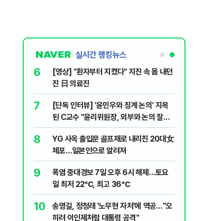
실시간 랭킹뉴스
6
 논산 훈련소
[영상] "환자부터 지켰다" 지진 속 몸 내던
간행군 한다
진 日 의료진
7
 외치자…與
[단독 인터뷰] '윤민우와 징계 논의' 지목
하라"
된 C교수 "윤리위원장, 외부와 논의 잘못
된 행위"
8
문가가 경고한
YG 사옥 출입문 골프채로 내리친 20대女
체포…일본인으로 알려져
9
XT "12
폭염 중대경보 7일 오후 6시 해제…토요
일 최저 22℃, 최고 36℃
10
개편에 개미
송영길, 정청래 '노무현 자처'에 역공…"오
히려 이인제처럼 대통령 공격"