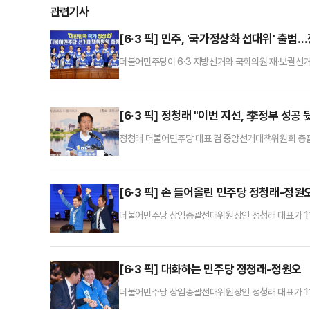
관련기사
[6·3 픽] 민주, '국가정상화 선대위' 출
더불어민주당이 6·3 지방선거와 국회의원 재·보궐선거
거 체제에 돌입했다.정청래 대표는 이날 국회에서 열린
국을 정상화하고 대한민국 대도약의 길을 당당히 열어낼
고 있는 내란 세력의 준동을 뿌리 뽑을 수 있다"며 "
[6·3 픽] 정청래 "이번 지선, 李정부 성
정청래 더불어민주당 대표 겸 중앙선거대책위원회 총괄 
정하고 "이 정부와 발 맞춰 국정 철학을 지역에서 실
서 열린 첫 번째 현장 중앙선대위회의에서 "강원도에는 
정 대표는 "민주당은 대한민국 정상화와 일 잘하는 지방
[6·3 픽] 손 들어올린 민주당 정청래-정원
더불어민주당 상임총괄선대위원장인 정청래 대표가 11
인사말을 마친 뒤 민주당 정원오 서울시장 후보 손을 잡
[6·3 픽] 대화하는 민주당 정청래-정원오
더불어민주당 상임총괄선대위원장인 정청래 대표가 11
민주당 정원오 서울시장 후보와 대화하고 있다.