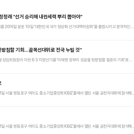
범…정청래 "선거 승리해 내란세력 뿌리 뽑아야"
를 20여일 앞둔 10일 '대한민국 국가 정상화 선거대책위원회'를 출범시키고 본격적인 
 선대위 출범식에서 "이번 지방선거는 단순히 지역 일꾼을 뽑는 선거가 아니다"며 "대한
 중요한 선거"라고 했다.정 대표는 "이번 지방선거에서 반드시 승리해야 여전히 계속되
지방선거 승리로 이재명 정부의 성공을 뒷받침해야 한다"고 했다.한병도…
공 뒷받침할 기회…골목선대위로 전국 누빌 것"
상임위원장이 이번 6·3 지방선거를 '이재명 정부의 성공을 뒷받침할 절호의 기회'로 규
행할 든든한 파트너가 필요하다"고 강조했다.정청래 대표는 11일 강원 춘천 스카이컨벤션에
이 대통령처럼 일 잘하는 우상호를 세워 국가 대도약의 길을 열 것"이라며 이같이 말했다
정부 시대를 열기 위해 대장정을 시작한다"며 "골목 선대위가 돼 …
오
일 서울 영등포구 여의도 중소기업중앙회 KBIZ홀에서 열린 서울 공천자대회에 참석해
고 있다.
일 서울 영등포구 여의도 중소기업중앙회 KBIZ홀에서 열린 서울 공천자대회에 참석해