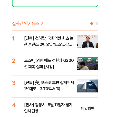
실시간 인기뉴스
1
6
[단독] 천하람, 국회의원 최초 논
'국
산 훈련소 2박 3일 '입소'…각개
에 
전투·야간행군 한다
2
7
코스피, 외인 매도 전환에 6300
박지
선 회복 실패 [시황]
령과
3
8
[단독] 美, 포스코 후판 상계관세
[단
1%대로…3.70%서 '뚝'
의'
외부
4
9
[인사] 광명시, 8월 11일자 정기
[현
인사 단행
중 