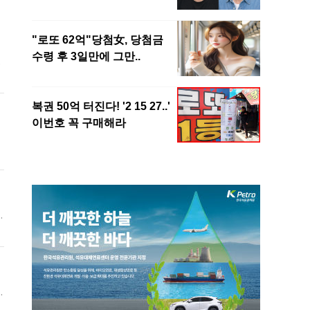
선
민
.