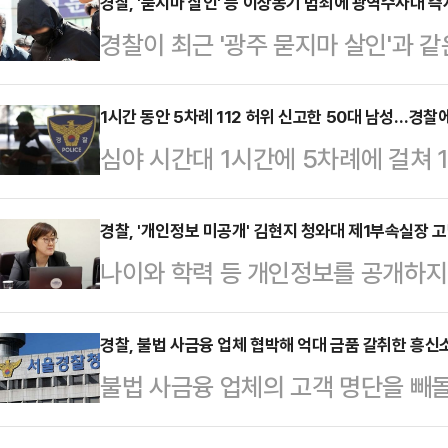
경찰청 국가수사본부장은 이날 서울
경찰, '묻지마 살인' 등 이상동기 범죄에 광역수사대 즉
경찰이 최근 '광주 묻지마 살인'과 
에서 "(범죄) 관련성을 입증할 증거는
발생 시 광역범죄수사대를 즉시 투입하
시하자 (혐의를) 시인하고 있는 상황
일 경찰 등에 따르면 박성주 경찰청
1시간 동안 5차례 112 허위 신고한 50대 남성…경찰
과정에서는 박왕열에 대해 "모르는 
심야 시간대 1시간에 5차례에 걸쳐 1
찰청에서 열린 정례 간담회에서 반복
다. 그러나 경찰이 관련 증거를 제
체포됐다.11일 경찰 등에 따르면 위
관해 묻는 취재진의 질문에 이같이 
보인다.최씨…
씨를 붙잡아 조사하고 있다.A씨는 지
경찰, '개인정보 미공개' 김현지 청와대 제1부속실장 
해서는 매우 엄중하게 인식하고 있다"
나이와 학력 등 개인정보를 공개하지
원미구 부근에서 5차례에 걸쳐 112
사들도 가시적 예방활동에 투입할 것
체가 김현지 청와대 제1부속실장을 
번 "죽고 싶다"는 취지로 신고한 것
범행 동기 등에 대…
알려졌다.8일 경찰 등에 따르면 서
경찰, 불법 사금융 업체 협박해 억대 금품 갈취한 흥신
찰은 실제 상황이 아니라고 판단한 
불법 사금융 업체의 고객 명단을 빼돌
강요·업무상배임 혐의로 고발된 김 
도 60여차례 허위 신고한 이력 등으
대 금품을 뜯어낸 일당이 검찰에 송
을 내렸다.경찰 측은 "국민의 알 권