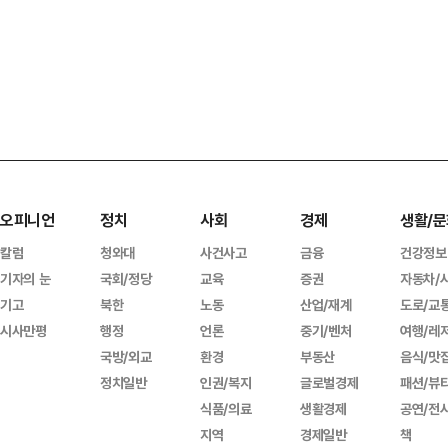
오피니언
정치
사회
경제
생활/문
칼럼
청와대
사건사고
금융
건강정보
기자의 눈
국회/정당
교육
증권
자동차/
기고
북한
노동
산업/재계
도로/교
시사만평
행정
언론
중기/벤처
여행/레
국방/외교
환경
부동산
음식/맛
정치일반
인권/복지
글로벌경제
패션/뷰
식품/의료
생활경제
공연/전
지역
경제일반
책