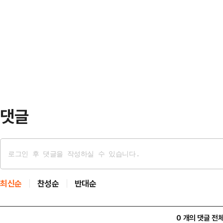
광역수사단은 공동공갈 등 혐의를 받는
도가 실질적, 구체적이라고 보기 힘들
흥신소 직원 등 5명을 검찰에 넘겼다
거가 부족하다"고 이 같은 결정을 내
담한 텔레그램 '박제방' 운영자 C씨(
부속실장이 지난해 7…
졌다.불법 사금융 업체 직원이었던 A
조하다는 이유로 해고를 통보받았다.
객…
댓글
최신순
찬성순
반대순
0 개의 댓글 전