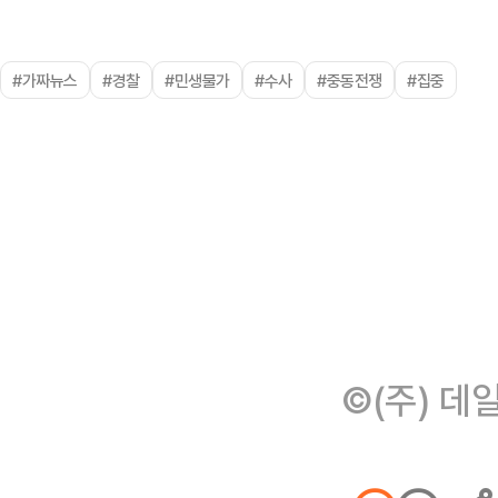
#가짜뉴스
#경찰
#민생물가
#수사
#중동전쟁
#집중
©(주) 데