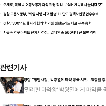
오세훈, 폭염 속 이동노동자 휴식 환경 점검…"쉼터 계속해서 늘려갈 것"
경찰·고용노동부, '끼임 사망 사고 발생' HL만도 평택사업장 압수수색
경찰, '300억원대 사기 혐의' 차가원 원헌드레드 대표 구속 송치
서울 관악구 아파트 단지서 정전…열대야 속 560세대 큰 불편 겪어
관련기사
경찰 "'청담사장', 박왕열에 마약 공급 시인…입증할 증
'필리핀 마약왕' 박왕열에게 마약을 
최모(50)씨가 혐의를 시인한 것으로