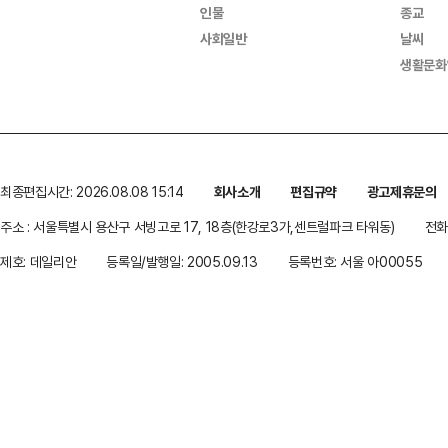
인물
종교
사회일반
날씨
생활문화
최종편집시간: 2026.08.08 15:14
회사소개
편집규약
광고제휴문의
주소 : 서울특별시 용산구 서빙고로 17, 18층(한강로3가,센트럴파크 타워동)
전화 
제호: 데일리안
등록일/발행일: 2005.09.13
등록번호: 서울 아00055