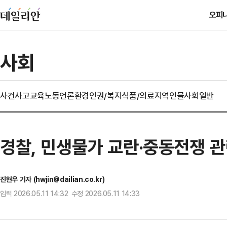
오피
사회
사건사고
교육
노동
언론
환경
인권/복지
식품/의료
지역
인물
사회일반
경찰, 민생물가 교란·중동전쟁 
진현우 기자 (hwjin@dailian.co.kr)
입력 2026.05.11 14:32 수정 2026.05.11 14:33