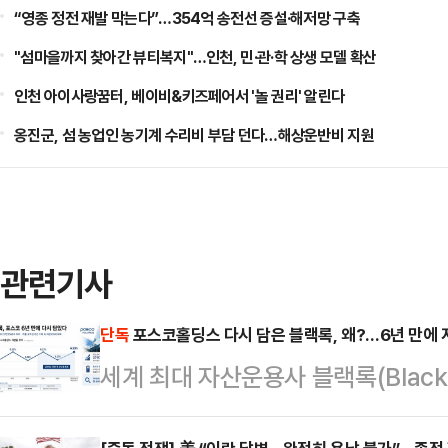
“영종 정전 재발 막는다”…354억 송전선 증설·해저망 구축
"섬마을까지 찾아간 뷰티복지"…인천, 민·관·학 상생 모델 확산
인천 아이사랑꿈터, 베이비&키즈페어서 '놀 권리' 알린다
옹진군, 섬 농업인 농기계 수리비 부담 던다…해상운반비 지원
관련기사
단독
포스코홀딩스 다시 담은 블랙록, 왜?…6년 만에 
세계 최대 자산운용사 블랙록(Black
분을 다시 6%대로 끌어올렸다. 아