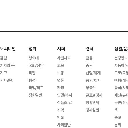
오피니언
정치
사회
경제
생활/문
칼럼
청와대
사건사고
금융
건강정보
기자의 눈
국회/정당
교육
증권
자동차/
기고
북한
노동
산업/재계
도로/교
시사만평
행정
언론
중기/벤처
여행/레
국방/외교
환경
부동산
음식/맛
정치일반
인권/복지
글로벌경제
패션/뷰
식품/의료
생활경제
공연/전
지역
경제일반
책
인물
종교
사회일반
날씨