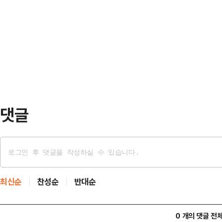
는 전 거래일보다 300.29포인트(4.
자 전날 오후 5시 53분께 소방 당
지수는 전장보다 277.31포인트(3.7
은 인력과 장비 등을 동원해 수색작
7825.00를 기록하며 사상 최고
다.경찰과 소…
개인이 홀로 4642억원을 순매수하고
원, 3065억원을 순매도하고 있다.
댓글
최신순
찬성순
반대순
0 개의 댓글 전