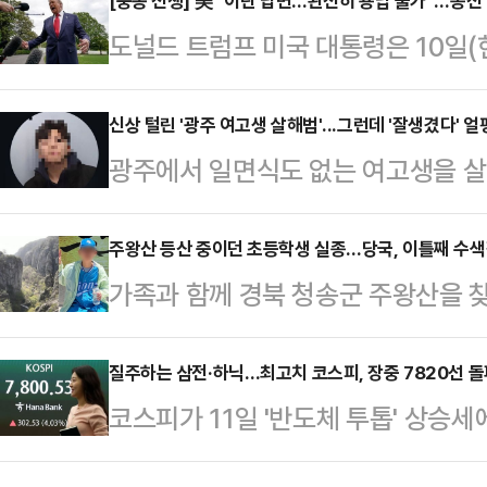
되는 시점에서 글로벌 자금의 한국 
[중동 전쟁] 美 “이란 답변…완전히 용납 불가”…종전
도널드 트럼프 미국 대통령은 10일(
다.11일 금융감독원 전자공시시스
측이 수용불가능한 내용의 답변을 보
(BlackRock Fund Advisor
르면 트럼프 대통령은 10일(현지시간
신상 털린 '광주 여고생 살해범'...그런데 '잘생겼다' 얼
유해 지분율 6.23%(4월22일 기준
광주에서 일면식도 없는 여고생을 살해
스소셜을 통해 “이란의 소위 ‘대표단
보고서 기준 455만5963주(5.23%
신상정보가 온라인에서 빠르게 확산되
다”며 “마음에 들지 않는다. 완전히
부 누리꾼이 외모를 평가하는 댓글을 
주왕산 등산 중이던 초등학생 실종…당국, 이틀째 수
했다.양국은 앞서 1쪽짜리 종전 양
가족과 함께 경북 청송군 주왕산을 
온라인 커뮤니티와 사회관계망서비스(
있었고, 이란 국영 IRNA통신이 이
이 진행되고 있다.11일 경찰 및 소
유됐다. 그러나 해당 사진에는 "잘생겼
종저난 답변을…
A군(11)은 전날 오후 가족과 함께
질주하는 삼전·하닉…최고치 코스피, 장중 7820선 돌
관련된 반응이 이어졌다.이에 대해 
코스피가 11일 '반도체 투톱' 상승세
을 찾은 후 홀로 주봉으로 등산에 
자일 뿐이다. 범죄자한테 왜 인물평가?
최고치를 재경신했다.한국거래소에 따르
소지하지 않은 채 산행에 나섰던 아
사건 겪어…