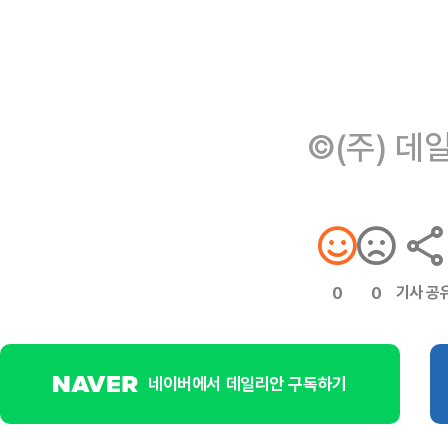
©(주) 데
기사 공
0
0
네이버에서 데일리안 구독하기