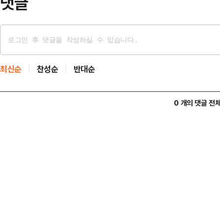
댓글
최신순
찬성순
반대순
0 개의 댓글 전