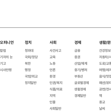
오피니언
정치
사회
경제
생활/문
칼럼
청와대
사건사고
금융
건강정보
기자의 눈
국회/정당
교육
증권
자동차/
기고
북한
노동
산업/재계
도로/교
시사만평
행정
언론
중기/벤처
여행/레
국방/외교
환경
부동산
음식/맛
정치일반
인권/복지
글로벌경제
패션/뷰
식품/의료
생활경제
공연/전
지역
경제일반
책
인물
종교
사회일반
날씨