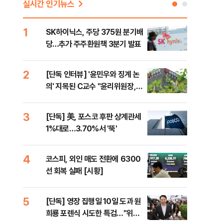
실시간 인기뉴스
1
6
SK하이닉스, 주당 375원 분기배
카카
당…추가 주주환원책 3분기 발표
결…
만
2
7
[단독 인터뷰] '윤민우와 징계 논
韓·
의' 지목된 C교수 "윤리위원장,
처음
외부와 논의 잘못된 행위"
3
8
[단독] 美, 포스코 후판 상계관세
박지
1%대로…3.70%서 '뚝'
령과
4
9
코스피, 외인 매도 전환에 6300
與,
선 회복 실패 [시황]
스?
라"
5
10
[단독] 영장 집행일 10일 도과 원
폭염
희룡 포렌식 시도한 특검…"위법
제…