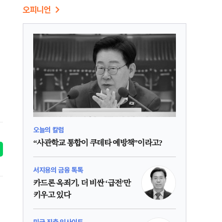
오피니언
오늘의 칼럼
“사관학교 통합이 쿠데타 예방책”이라고?
서지용의 금융 톡톡
카드론 옥죄기, 더 비싼 ‘급전’만
키우고 있다
미국 진출 인사이트