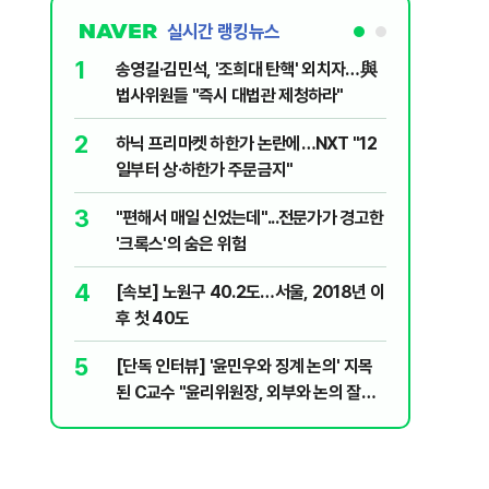
실시간 랭킹뉴스
1
6
송영길·김민석, '조희대 탄핵' 외치자…與
"기아차가
법사위원들 "즉시 대법관 제청하라"
교통사고때
2
7
하닉 프리마켓 하한가 논란에…NXT "12
SK하이닉
일부터 상·하한가 주문금지"
메모리 '
3
8
"편해서 매일 신었는데"...전문가가 경고한
박지원이 
'크록스'의 숨은 위험
함께한 김
4
9
[속보] 노원구 40.2도…서울, 2018년 이
"탕탕탕"
후 첫 40도
용의자 포
5
10
[단독 인터뷰] '윤민우와 징계 논의' 지목
"노원구 4
된 C교수 "윤리위원장, 외부와 논의 잘못
40도 돌
된 행위"