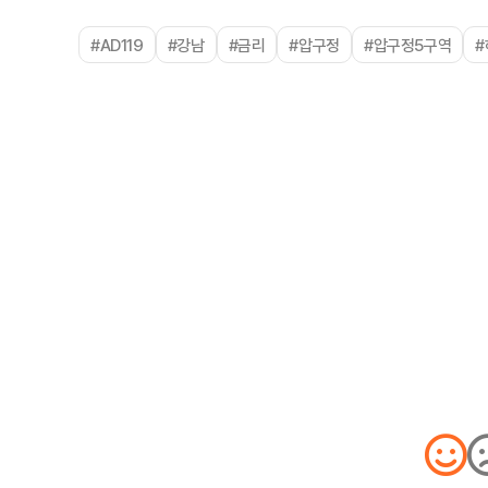
#AD119
#강남
#금리
#압구정
#압구정5구역