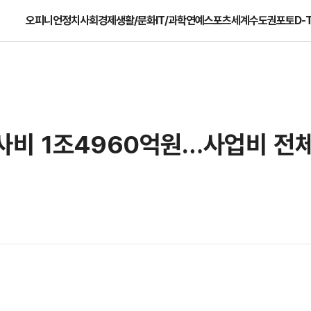
오피니언
정치
사회
경제
생활/문화
IT/과학
연예
스포츠
세계
수도권
포토
D-
사비 1조4960억원…사업비 전체