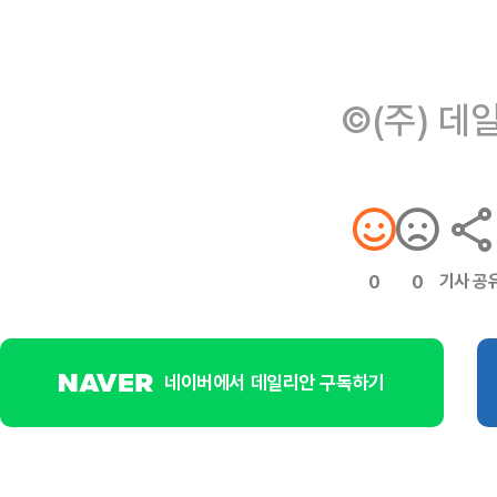
©(주) 데
기사 공
0
0
네이버에서 데일리안 구독하기