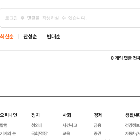
최신순
찬성순
반대순
0 개의 댓글 전
오피니언
정치
사회
경제
생활/문
칼럼
청와대
사건사고
금융
건강정보
기자의 눈
국회/정당
교육
증권
자동차/