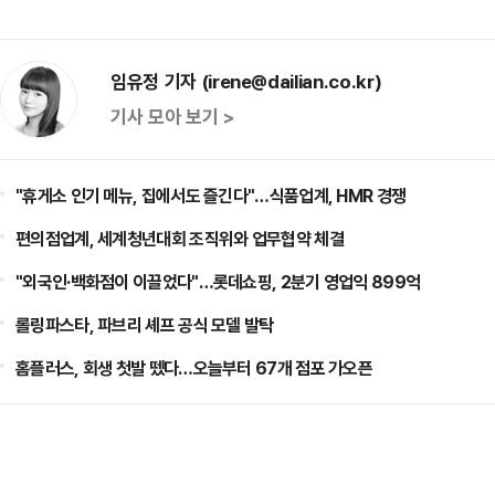
임유정 기자 (irene@dailian.co.kr)
기사 모아 보기 >
"휴게소 인기 메뉴, 집에서도 즐긴다"…식품업계, HMR 경쟁
편의점업계, 세계청년대회 조직위와 업무협약 체결
"외국인·백화점이 이끌었다"…롯데쇼핑, 2분기 영업익 899억
롤링파스타, 파브리 셰프 공식 모델 발탁
홈플러스, 회생 첫발 뗐다…오늘부터 67개 점포 가오픈