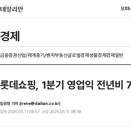
오피
경제
금융
증권
산업/재계
중기/벤처
부동산
글로벌경제
생활경제
경제일반
롯데쇼핑, 1분기 영업익 전년비 
임유정 기자 (irene@dailian.co.kr)
입력 2026.05.11 08:57 수정 2026.05.11 08:58