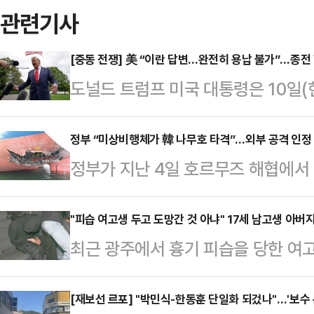
관련기사
[중동 전쟁] 美 “이란 답변…완전히 용납 불가”…종전
도널드 트럼프 미국 대통령은 10일(
측이 수용불가능한 내용의 답변을 보
르면 트럼프 대통령은 10일(현지시간
정부 “미상비행체가 韓 나무호 타격”…외부 공격 인정
정부가 지난 4일 호르무즈 해협에서
스소셜을 통해 “이란의 소위 ‘대표단
발 및 화재가 미상 비행체의 타격에
다”며 “마음에 들지 않는다. 완전히
사건 발생 후 원인에 신중한 입장을 
"피습 여고생 두고 도망간 것 아냐" 17세 남고생 아버
했다.양국은 앞서 1쪽짜리 종전 양
최근 광주에서 흉기 피습을 당한 여
한 것임을 인정했다.다만 타격한 비
있었고, 이란 국영 IRNA통신이 이
상을 입은 고교생이 당시 상황을 직접
되지 않았고 공격의 주체에 대해서도 
종저난 답변을…
군(17)은 지난 5일 0시 11분쯤 
[재보선 르포] "박민식-한동훈 단일화 되겄나"…'보수 
예정이라고 밝혔다.외교부는 10일 