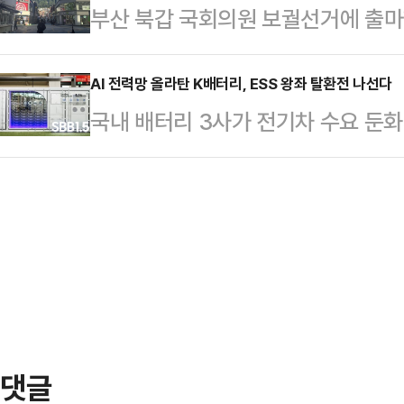
부산 북갑 국회의원 보궐선거에 출마
피해자의 비명을 듣고 "처음에는 멀리
정부 합동 조사결과를 발표했다.박일
후보가 '맞불' 개소식으로 뜨겁게 맞붙
명 소리에 그냥 몸이 먼저 움직였다"
과 5월 4일 미상의 …
거리에서는 보수 후보 단일화 가능성
AI 전력망 올라탄 K배터리, ESS 왕좌 탈환전 나선다
쓰러진 피해자를 발견했다. 피해자는 
국내 배터리 3사가 전기차 수요 둔화
했다. 두 후보 모두 완주 의지를 단
휴대전화를 꺼내 신고하려는 순간 가해
업을 다시 키우고 있다. 한때 ESS
이라는 의견이 적지 않았다. 그럼에
다고…
확대와 인공지능(AI) 데이터센터향 
주당 후보를 꺾기 위해서는 단일화가
도권 회복을 노리고 있다.11일 업계에
다.젊음의거리에서 만난 이규해(78세
은 올해 들어 실적 방어와 북미 생산
로 단일화를 하…
가시화되고 있다.삼성SDI는 3사 중
영된 사례다. 삼성SDI의 올해 1분기
업…
댓글