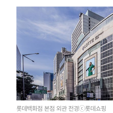
롯데백화점 본점 외관 전경ⓒ롯데쇼핑