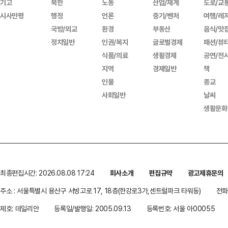
기고
북한
노동
산업/재계
도로/교
시사만평
행정
언론
중기/벤처
여행/레
국방/외교
환경
부동산
음식/맛
정치일반
인권/복지
글로벌경제
패션/뷰
식품/의료
생활경제
공연/전
지역
경제일반
책
인물
종교
사회일반
날씨
생활문화
최종편집시간: 2026.08.08 17:24
회사소개
편집규약
광고제휴문의
주소 : 서울특별시 용산구 서빙고로 17, 18층(한강로3가,센트럴파크 타워동)
전화 
제호: 데일리안
등록일/발행일: 2005.09.13
등록번호: 서울 아00055