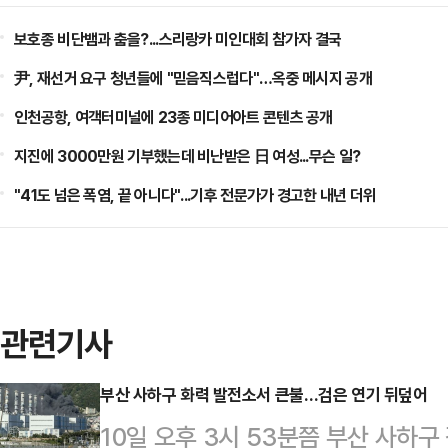
보호종 비단뱀과 춤을?...스리랑카 미인대회 참가자 결국
尹, 재선거 요구 청년들에 "믿음직스럽다"…옥중 메시지 공개
인천공항, 여객터미널에 23종 미디어아트 콘텐츠 공개
지진에 3000만원 기부했는데 비난받은 日 여성...무슨 일?
"41도 넘은 폭염, 끝 아니다"...기후 전문가가 경고한 내년 더위
관련기사
부산 사하구 화력 발전소서 큰불…검은 연기 뒤덮어
10일 오후 3시 53분쯤 부산 사