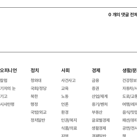
0 개의 댓글 전
오피니언
정치
사회
경제
생활/문
칼럼
청와대
사건사고
금융
건강정보
기자의 눈
국회/정당
교육
증권
자동차/
기고
북한
노동
산업/재계
도로/교
시사만평
행정
언론
중기/벤처
여행/레
국방/외교
환경
부동산
음식/맛
정치일반
인권/복지
글로벌경제
패션/뷰
식품/의료
생활경제
공연/전
지역
경제일반
책