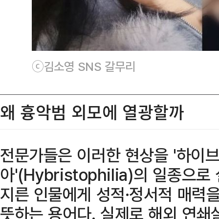
ⓒ김소영 SNS 갈무리
왜 흉악범 외모에 열광할까
전문가들은 이러한 현상을 '하이
아'(Hybristophilia)의 일종
지른 인물에게 성적·정서적 매력
뜻하는 용어다. 실제로 해외 연