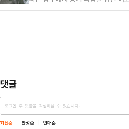
부족하다”고 말했다.이어 “이재명 
상을 입은 고교생이 당시 상황을 직접
같은 징역 5년을 선고했다.A씨는 지난
것”이라고 주장했다. …
군(17)은 지난 5일 0시 11분쯤 
날인 7월 3일 0시 25분까지 경기
피해자의 비명을 듣고 "처음에는 멀리
안에서 여자친구 B씨의 머리 부위를 
명 소리에 그냥 몸이 먼저 움직였다"
넘겨졌다…
쓰러진 피해자를 발견했다. 피해자는 
휴대전화를 꺼내 신고하려는 순간 가해
다고…
댓글
최신순
찬성순
반대순