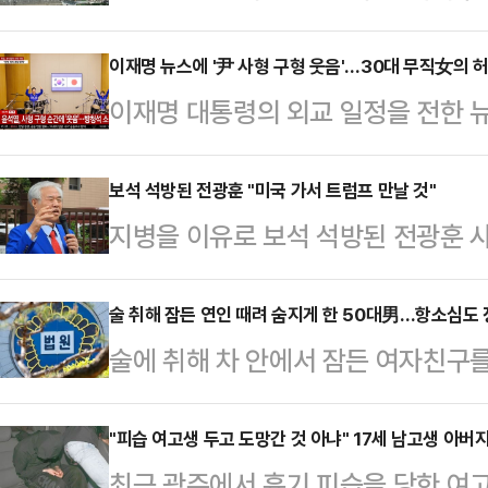
빛드림본부에서 불이 났다. 검은 연
랐다.부산소방재난본부는 "사하구 감
이재명 뉴스에 '尹 사형 구형 웃음'…30대 무직女의 
이재명 대통령의 외교 일정을 전한 뉴
민은 외출을 자제하는 등 안전에 유
관련 허위 자막을 합성해 유포한 3
소방당국은 오후 4시 9분쯤 대응 1
사이버범죄수사대는 업무방해와 저작권
보석 석방된 전광훈 "미국 가서 트럼프 만날 것"
방 인력 147명, 펌프카 등 48대 소
지병을 이유로 보석 석방된 전광훈 
불구속 입건해 수사하고 있다고 10일
겠다고 밝혀 논란이 일고 있다.전 목
13일 국내 한 보도전문채널의 뉴스 
배에 화상으로 등장해 “현재 출국금
술 취해 잠든 연인 때려 숨지게 한 50대男…항소심도 
작해 사회관계망서비스(SNS)에 게
술에 취해 차 안에서 잠든 여자친구
허가를 요청할 계획”이라고 밝혔다.
방문 중이던 이 대통령이 드럼을 연주
부위를 수십 차례 때려 숨지게 한 
트럼프 대통령을 만나기 위한 것이라
웃음…방청석 소…
았다.10일 법조계에 따르면 수원고법
"피습 여고생 두고 도망간 것 아냐" 17세 남고생 아버
거쳐 트럼프 대통령을 만나려는 것”
최근 광주에서 흉기 피습을 당한 여
된 A씨의 항소심에서 검사와 피고인