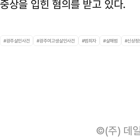
중상을 입힌 혐의를 받고 있다.
#광주살인사건
#광주여고생살인사건
#범죄자
#살해범
#신상정
©(주) 데