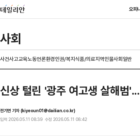
오피
사회
사건사고
교육
노동
언론
환경
인권/복지
식품/의료
지역
인물
사회일반
신상 털린 '광주 여고생 살해범'..
전기연 기자 (kiyeoun01@dailian.co.kr)
입력 2026.05.11 08:39 수정 2026.05.11 08:42