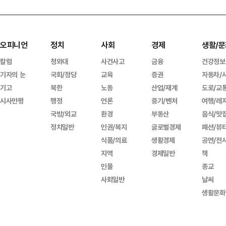
오피니언
정치
사회
경제
생활/문
칼럼
청와대
사건사고
금융
건강정보
기자의 눈
국회/정당
교육
증권
자동차/
기고
북한
노동
산업/재계
도로/교
시사만평
행정
언론
중기/벤처
여행/레
국방/외교
환경
부동산
음식/맛
정치일반
인권/복지
글로벌경제
패션/뷰
식품/의료
생활경제
공연/전
지역
경제일반
책
인물
종교
사회일반
날씨
생활문화