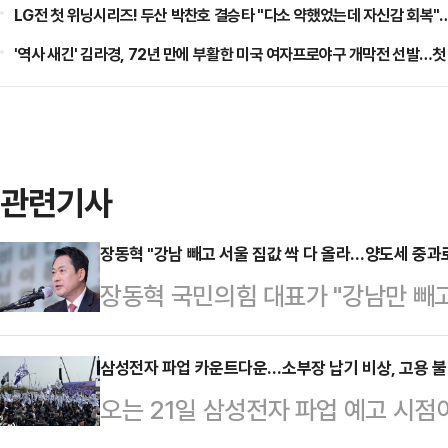
LG전 첫 위닝시리즈! 두산 박찬호 결승타 "다소 약했었는데 자신감 회복"
'역사 새긴' 김라경, 72년 만에 부활한 미국 여자프로야구 개막전 선발…첫
관련기사
장동혁 "강남 빼고 서울 집값 싹 다 올라…양도세 중과로
장동혁 국민의힘 대표가 "강남만 빼고
명 정부의 부동산 정책을 강하게 비판
에 올린 글을 통해 이 같이 밝힌 뒤 
삼성전자 파업 카운트다운…소부장 납기 비상, 고용 불
오는 21일 삼성전자 파업 예고 시점
록 미워하는 강남은 떨어졌으니 이재