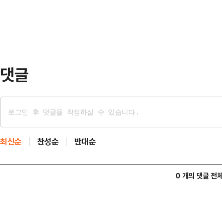
었다. 주변 도시로 빠져나가는 '변방
와 함께 국비 12조…
'코어(Core) 고성'을 만들겠다"고
당선됐던 하 전 군수는 10년 만에 
람…
댓글
최신순
찬성순
반대순
0 개의 댓글 전