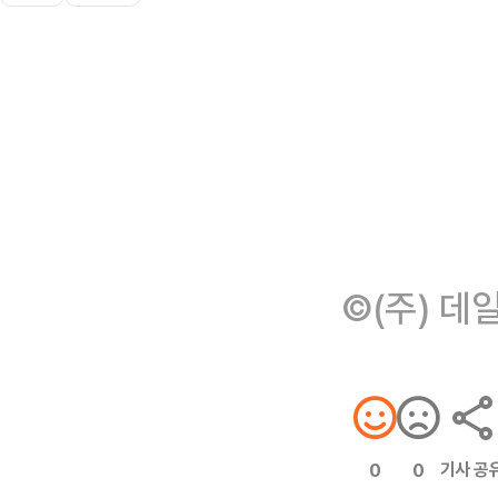
©(주) 데
기사 공
0
0