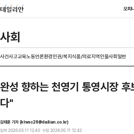
오피
사회
사건사고
교육
노동
언론
환경
인권/복지
식품/의료
지역
인물
사회일반
완성 향하는 천영기 통영시장 후
다"
김태훈 기자 (ktwsc28@dailian.co.kr)
입력 2026.05.11 12:40 수정 2026.05.11 12:42