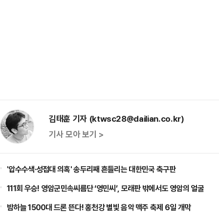
김태훈 기자 (ktwsc28@dailian.co.kr)
기사 모아 보기 >
'압수수색·성접대 의혹' 송두리째 흔들리는 대한민국 축구판
111회 우승! 영암군민속씨름단 ‘영민씨’, 모래판 밖에서도 영암의 얼굴
밤하늘 1500대 드론 뜬다! 홍천강 별빛 음악 맥주 축제 6일 개막