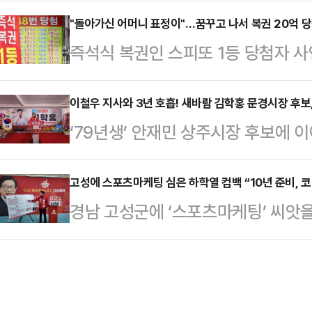
부장) 협력사들의 긴장감이 높아지고
스트라이크는 특정 목표만 정밀하게 
어지는 가운데, 생산 라인이 실제로 
"돌아가신 어머니 표정이"…꿈꾸고 나서 복권 20억 
산 양도세 중과가 시작되면 더 오를
즉석식 복권인 스피또 1등 당첨자 사
불안까지 번질 수 있다는 우려가 나온
있다"고 했다.장 대표는 "전월세 시장
탁사업자 동행복권은 홈페이지를 통해 
전자 협력사들은 장비 반입 납기를 
랐고, …
의 인터뷰를 공개했다.매주 강원도 
이철우 지사와 3년 호흡! 새바람 김학홍 문경시장 후보
다. 파업으로 인한 생산 차질에 미리
‘79년생’ 안재민 상주시장 후보에 
았다는 당첨자 A씨는 로또와 스피또를
일정 변경으로 현장 인력의 부담도 
북도 행정 부지사로서 3년 2개월 
날, 가게에서 일하던 중 문득 전날 
이 가시화되면서 제…
(59) 전 경북 부지사가 국민의힘 문
고성에 스포츠마케팅 심은 하학열 컴백 “10년 준비, 코
놀랍게도 1등 당첨이 연속으로 나왔다
경남 고성군에 ‘스포츠마케팅’ 씨앗을
직을 밀어내고 공천을 받은 국민의힘
을 다시 확인했고, 집에 돌아와서도 
6.3 지방선거에서 국민의힘 고성군
간협력과장, 지역혁신정책관, 대통
는 실감이…
경선을 통과한 하학열 후보는 지난 
등 중앙과 지방 요직을 두루 거친 
서 "지난 10년은 고성 경제를 살릴
가받는다.지난 2022년 10월 부지