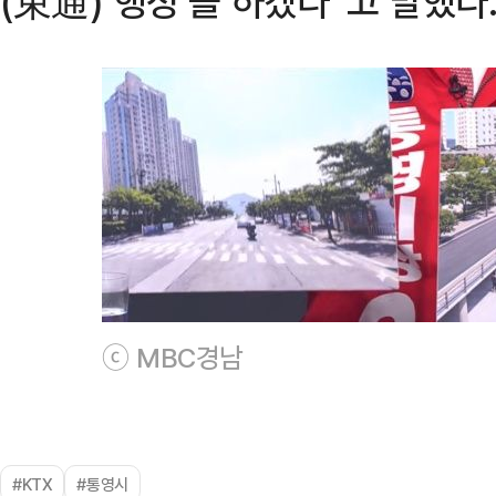
(束通) 행정’을 하겠다”고 말했다
ⓒ MBC경남
#KTX
#통영시