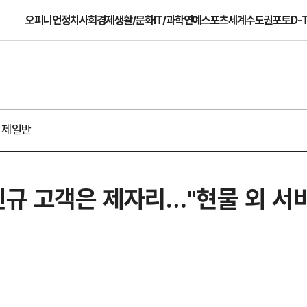
오피니언
정치
사회
경제
생활/문화
IT/과학
연예
스포츠
세계
수도권
포토
D-
경제일반
신규 고객은 제자리…"현물 외 서