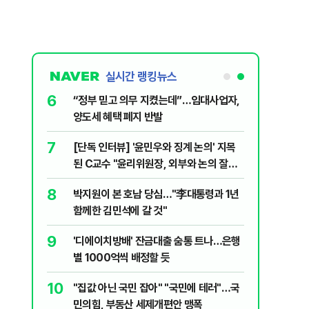
실시간 랭킹뉴스
6
문가가 경고한
“정부 믿고 의무 지켰는데”…임대사업자,
양도세 혜택 폐지 반발
7
 외치자…與
[단독 인터뷰] '윤민우와 징계 논의' 지목
하라"
된 C교수 "윤리위원장, 외부와 논의 잘못
된 행위"
8
XT "12
박지원이 본 호남 당심…"李대통령과 1년
함께한 김민석에 갈 것"
9
2018년 이
'디에이치방배' 잔금대출 숨통 트나…은행
별 1000억씩 배정할 듯
10
팅' 여배우,
"집값 아닌 국민 잡아" "국민에 테러"…국
민의힘, 부동산 세제개편안 맹폭