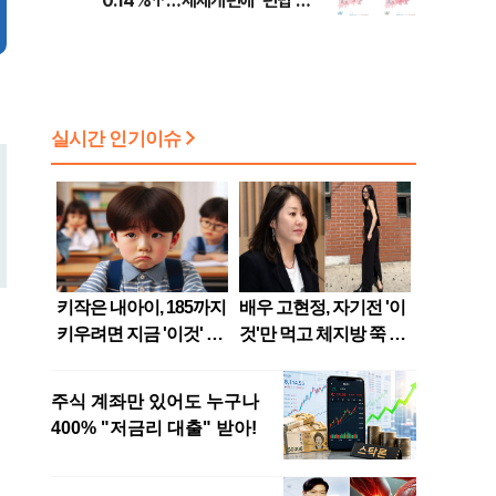
0.14%↑…세제개편에 ‘편법 주
소 이전’ 우려