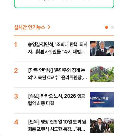
실시간 인기뉴스
1
6
송영길·김민석, '조희대 탄핵' 외치
SK
자…與법사위원들 "즉시 대법관
운다
제청하라"
2
7
[단독 인터뷰] '윤민우와 징계 논
이성
의' 지목된 C교수 "윤리위원장,
심"
외부와 논의 잘못된 행위"
거 
3
8
[속보] 카카오 노사, 2026 임금
코스
협약 최종 타결
선 
4
9
[단독] 영장 집행일 10일 도과 원
[코
희룡 포렌식 시도한 특검…"위법
관망
가