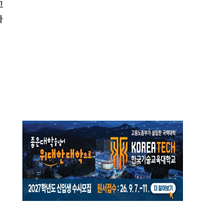
고
자
행