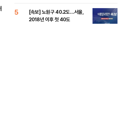
증거 수집" 지적
배
5
10
[속보] 노원구 40.2도…서울,
유용
2018년 이후 첫 40도
규탄
36