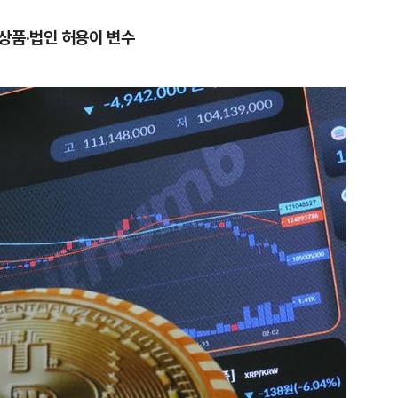
상품·법인 허용이 변수
1
"편해서 매일 신었는데"...전
'크록스'의 숨은 위험
2
송영길·김민석, '조희대 탄핵'
법사위원들 "즉시 대법관 제청
3
하닉 프리마켓 하한가 논란에…N
일부터 상·하한가 주문금지"
4
[속보] 노원구 40.2도…서울, 
후 첫 40도
5
"기아차가 날 살려"…'굿 윌 헌
교통사고때 타고 있던 차는?