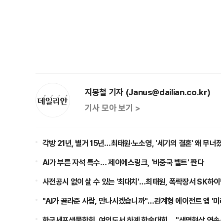
지봉철 기자 (Janus@dailian.co.kr)
기사 모아 보기 >
각방 21년, 별거 15년…최태원·노소영, '세기의 결혼' 왜 무너
AI가 부른 자석 특수… 제이에스링크, '비중국 벨트' 짠다
사전공시 없이 살 수 있는 '최대치'…최태원, 폭락장서 SK하
"AI가 골라준 사람, 만나시겠습니까"…관계형 에이전트 앱 '미
한국세포생물학회, 여의도서 하계 학술대회… "생명현상 연속