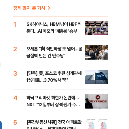
경제 많이 본 기사
1
SK하이닉스, HBM 넘어 HBF 띄
운다…AI 메모리 '계층화' 승부
2
오세훈 "與 적반하장 도 넘어…공
급절벽 만든 건 민주당"
지
3
[단독] 美, 포스코 후판 상계관세
1%대로…3.70%서 '뚝'
4
하닉 프리마켓 하한가 논란에…
NXT "12일부터 상·하한가 주문
금지"
5
[주간부동산시황] 전국 아파트값