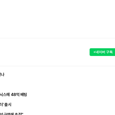
+네이버 구독
졌나
이닉스에 48억 베팅
러' 출시
성 규명에 초점"