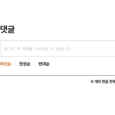
놀랍게도 1등 당첨이 연속으로 나왔다
을 다시 확인했고, 집에 돌아와서도 
는 실감이…
댓글
최신순
찬성순
반대순
0 개의 댓글 전