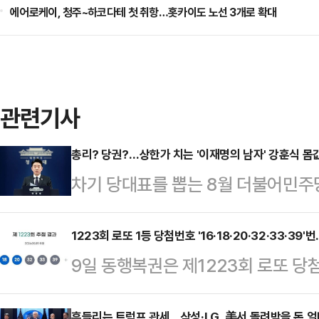
에어로케이, 청주~하코다테 첫 취항…홋카이도 노선 3개로 확대
관련기사
총리? 당권?…상한가 치는 '이재명의 남자' 강훈식 몸
차기 당대표를 뽑는 8월 더불어민주
서실장의 거취에 이목이 쏠리고 있다
전 가능성이 동시에 제기되면서, 강 
1223회 로또 1등 당첨번호 '16·18·20·32·33·39
9일 동행복권은 제1223회 로또 당첨번호
습이다.김민석 국무총리의 '당권 도전
고 밝혔다. 보너스 번호는 26번이다
시 수면 위로 떠오르고 있다. 김 총
흔들리는 트럼프 관세…삼성·LG, 美서 돌려받을 돈 얼