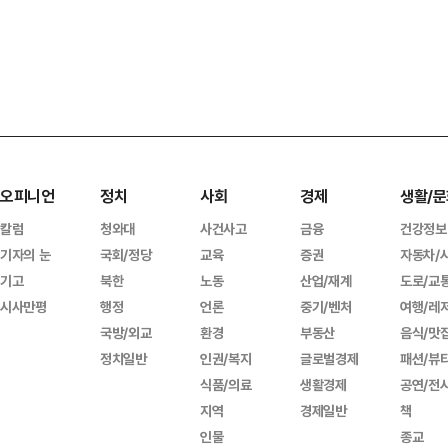
오피니언
정치
사회
경제
생활/문
칼럼
청와대
사건사고
금융
건강정보
기자의 눈
국회/정당
교육
증권
자동차/
기고
북한
노동
산업/재계
도로/교
시사만평
행정
언론
중기/벤처
여행/레
국방/외교
환경
부동산
음식/맛
정치일반
인권/복지
글로벌경제
패션/뷰
식품/의료
생활경제
공연/전
지역
경제일반
책
인물
종교