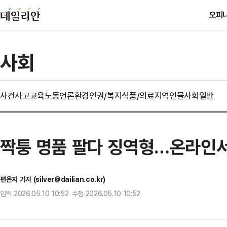
오피
사회
사건사고
교육
노동
언론
환경
인권/복지
식품/의료
지역
인물
사회일반
짝퉁 명품 팔다 징역형…온라인서
편은지 기자 (silver@dailian.co.kr)
입력 2026.05.10 10:52 수정 2026.05.10 10:52