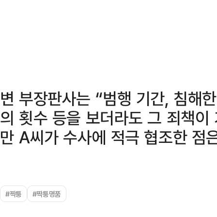
변 부장판사는 “범행 기간, 침해
의 횟수 등을 보더라도 그 죄책이 
만 A씨가 수사에 적극 협조한 점
#짝퉁
#짝퉁명품