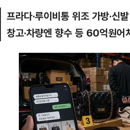
프라다·루이비통 위조 가방·신발
창고·차량엔 향수 등 60억원어