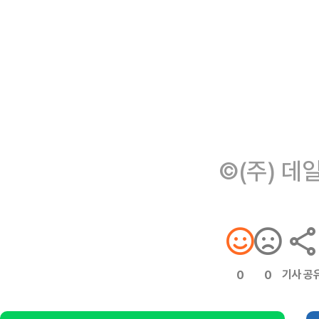
©(주) 데
기사 공
0
0