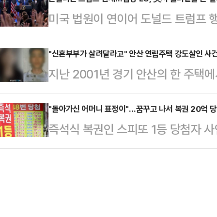
16명으로, 각각 18억5755만원 
불어민주당 전당대회 출마를 위해 6·
미국 법원이 연이어 도널드 트럼프 
한 2등은 103명으로 각 4809만원
이라는 말이 나온다.강 실장은 이재명
전자와 LG전자 등 국내 주요 기업들
명으로 142만원씩을 받는다.당첨번호
며 '정치적 체급…
한국 가전업체들이 수천억원에서 최
"신혼부부가 살려달라고" 안산 연립주택 강도살인 사건
은 16만1967명, 당첨번호 3개가 일
지난 2001년 경기 안산의 한 주택
을 수 있다는 관측이다. 다만 트럼프
만6882명이다.로또 1등 당첨지역
다.9일 SBS '그것이 알고 싶다'(이하
만큼 실제 환급 여부와 시점은 불투명
신혼부부가 거주하는 안산 고잔동의 
"돌아가신 어머니 표정이"…꿈꾸고 나서 복권 20억 
국 국제무역법원(USCIT)은 지난 
즉석식 복권인 스피또 1등 당첨자 사
흉기를 휘둘러 신혼부부를 무차별 
이 상호관세를 대체하기 위해 도입한 
탁사업자 동행복권은 홈페이지를 통해 
남편은 흉기에 수십 차례 찔려 끝내
내렸다. …
의 인터뷰를 공개했다.매주 강원도 
주민은 "신혼부부가 막 살려달라고 
았다는 당첨자 A씨는 로또와 스피또를
라"라고 증언했다.범인은 현금을 빼
날, 가게에서 일하던 중 문득 전날 
정장에 구…