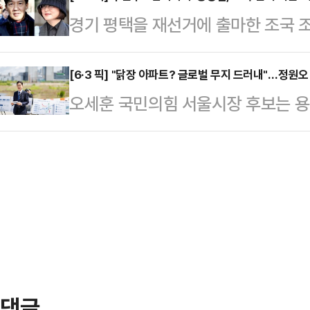
격차가 조금씩 줄어든다는 이야기는 
경기 평택을 재선거에 출마한 조국 
면, 개혁신당 지도부는 전날 밤 하
적인 내용을 잘 모르겠지만, 굳이 
자인 정경심 씨가 나섰다. 다만 주진
했다.김 최고위원은 "전날 저녁 당 
아마 과대 포장 …
지른 자의 지원이 과연 선거에 도움
[6·3 픽] "닭장 아파트? 글로벌 무지 드러내"…정원오
남갑 탈환을 위한 실무적인 출마 준
오세훈 국민의힘 서울시장 후보는 용
은 9일 페이스북을 통해 "입시비리 정
당초 추미애 민주당 의원의 지역구였
책이 사실상 '닭장 아파트'라고 비판
같이 적었다.이어 "입시비리를 저지른
6·3 지방선거와 함께 보궐선거…
은 "세계 도시 계획의 흐름을 읽지 못
의 선거 지원에 나섰다"며 "과연 선
발했다.정 후보 직속 기구인 '글로벌
다.그러면서 "선거가 아닌, 반성과 
해 "글로벌 도시 흐름에 역행하는 
적했다.앞서 …
다"고 밝혔다.앞서 오 후보는 전날
구 주택 1만 가구 공급 정책을 '닭장'
주택…
댓글