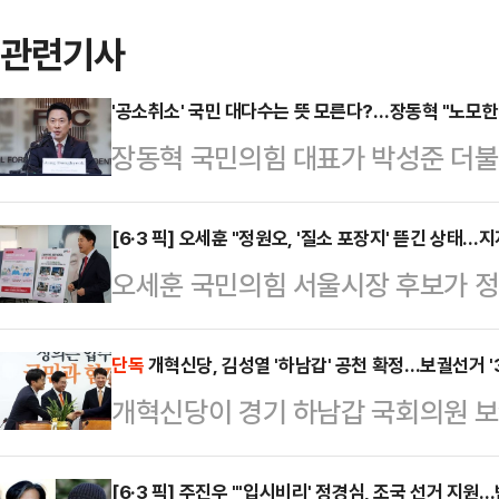
관련기사
'공소취소' 국민 대다수는 뜻 모른다?…장동혁 "노모한
장동혁 국민의힘 대표가 박성준 더불
소' 뜻을 모른다고 주장한 것에 대해 
역정을 냈다"고 밝혔다.장 대표는 9
[6·3 픽] 오세훈 "정원오, '질소 포장지' 뜯긴 상태…
오세훈 국민의힘 서울시장 후보가 
를 만났더니 '이재명이 집 팔았다고 
차가 좁혀지고 있다고 주장하며 "과대
한다'고 말했다"며 "공소 취소가 무
다"고 말했다.오 후보는 9일 서울 종
단독
개혁신당, 김성열 '하남갑' 공천 확정…보궐선거 '
적었다.이어 "무시한 것이 아니라 박 
개혁신당이 경기 하남갑 국회의원 
종합지원' 공약 발표회를 마친 후, 
무엇인지 모른다고 해서 물어본 것이었
것으로 확인됐다. 이로써 하남갑은 
력에 초점이 맞춰질 수밖에 없을 것
였…
전으로 치러지면서, 각축전이 벌어질
[6·3 픽] 주진우 "'입시비리' 정경심, 조국 선거 지