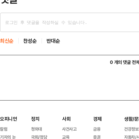
최신순
찬성순
반대순
0 개의 댓글 전
오피니언
정치
사회
경제
생활/문
칼럼
청와대
사건사고
금융
건강정보
기자의 눈
국회/정당
교육
증권
자동차/