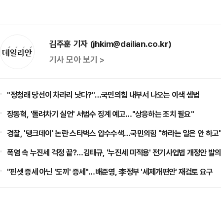
김주훈 기자 (jhkim@dailian.co.kr)
기사 모아 보기 >
​"정청래 당선이 차라리 낫다?"…국민의힘 내부서 나오는 이색 셈법
장동혁, '돌려차기 실언' 서범수 징계 예고…"상응하는 조치 필요"
경찰, '탱크데이' 논란 스타벅스 압수수색…국민의힘 "하라는 일은 안 하고
폭염 속 누진세 걱정 끝?…김태규, '누진세 미적용' 전기사업법 개정안 발
"핀셋 증세 아닌 '도끼' 증세"…배준영, 李정부 '세제개편안' 재검토 요구