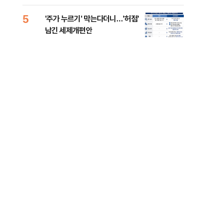
5
10
'주가 누르기' 막는다더니…'허점'
전세
남긴 세제개편안
어…