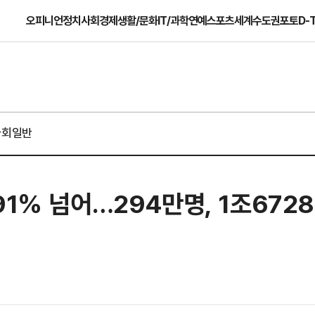
오피니언
정치
사회
경제
생활/문화
IT/과학
연예
스포츠
세계
수도권
포토
D-
사회일반
91% 넘어…294만명, 1조672