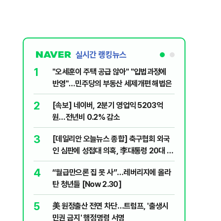
실시간 랭킹뉴스
1
6
"오세훈이 주택 공급 않아" "입법과정에
'무더위 
반영"…민주당의 부동산 세제개편 해법은
속…입추 
[오늘 날
2
7
[속보] 네이버, 2분기 영업익 5203억
"탄약 왜
원…전년비 0.2% 감소
무기고 고
3
8
[데일리안 오늘뉴스 종합] 축구협회 외국
집주인 
인 심판에 성접대 의혹, 李대통령 20대 지
자 보호
지율 하락 의식했나, 삼전닉스 올인은 금
4
9
“월급만으론 집 못 사”…레버리지에 올라
근거는 '
물, SK하이닉스 프리마켓 시초가 논란 재
탄 청년들 [Now 2.30]
부수, 공
점화, 김민석 "과반 승리 가능성 99%" 등
5
10
美 원정출산 전면 차단…트럼프, '출생시
미일 환율
민권 금지' 행정명령 서명
재?