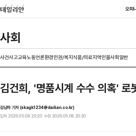
오피
사회
사건사고
교육
노동
언론
환경
인권/복지
식품/의료
지역
인물
사회일반
김건희, '명품시계 수수 의혹' 
김남하 기자 (skagk1234@dailian.co.kr)
입력 2026.05.08 20:20 수정 2026.05.08 20:20