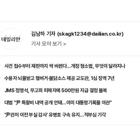
김남하 기자 (skagk1234@dailian.co.kr)
기사 모아 보기 >
사건 접수부터 재판까지 싹 바뀐다…개정 형소법, 무엇이 달라지나
수용자 뇌물받고 햄버거·불닭소스 제공 교도관, 1심 징역 7년
JMS 정명석, 무고죄 피해자에 500만원 지급 결정 불복
대법 "尹 특활비 내역 공개 안돼…이미 대통령기록물 이관"
'尹관저 이전 부실 감사' 유병호 구속 유지…적부심 기각