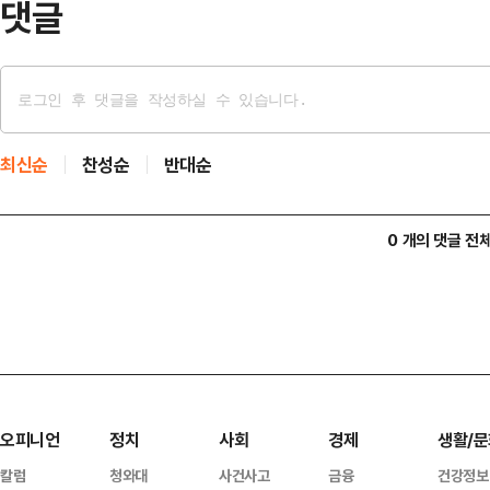
댓글
최신순
찬성순
반대순
0 개의 댓글 전
오피니언
정치
사회
경제
생활/문
칼럼
청와대
사건사고
금융
건강정보