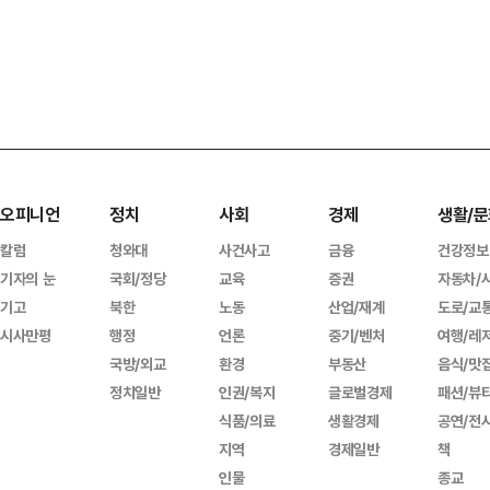
오피니언
정치
사회
경제
생활/문
칼럼
청와대
사건사고
금융
건강정보
기자의 눈
국회/정당
교육
증권
자동차/
기고
북한
노동
산업/재계
도로/교
시사만평
행정
언론
중기/벤처
여행/레
국방/외교
환경
부동산
음식/맛
정치일반
인권/복지
글로벌경제
패션/뷰
식품/의료
생활경제
공연/전
지역
경제일반
책
인물
종교