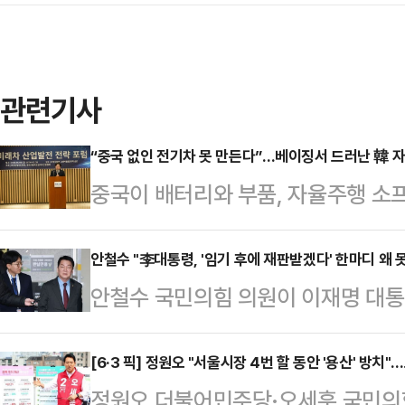
관련기사
“중국 없인 전기차 못 만든다”…베이징서 드러난 韓 
중국이 배터리와 부품, 자율주행 소
하면서 글로벌 완성차 업체들이 중국
습이 뚜렷해지고 있다. 업계에서는 
안철수 "李대통령, '임기 후에 재판받겠다' 한마디 왜 
안철수 국민의힘 의원이 이재명 대통
국내 자동차 산업의 생산기반 약화와
특검법안(공소취소 특검법안)에 대해
있다는 우려가 나온다.한국모빌리
사한 것과 관련해 "법안의 내용은 
[6·3 픽] 정원오 "서울시장 4번 할 동안 '용산' 방치"
8일 서울 서초구 자동차회관에서 ‘미
정원오 더불어민주당·오세훈 국민의힘
판했다.안철수 의원은 8일 자신의 