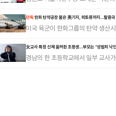
중심으로 재편되는 전기·자율주행차 
구'를 두고 신경전을 벌였다. 정 후
니다. 시기와 절차만 숙의되면 공소취
방안을 논의했다.정구민 한국모빌…
전이 속도를 내지 못한 것을 지적했고
단독
한화 탄약공장 품은 美기지, 희토류까지…탈중국
목의 글을 게재했다. 안 의원은 "이재
미국 육군이 한화그룹의 탄약 생산
공급 정책이 사실상 '닭장 아파트'라
한마디를 왜 못하는 것이냐"며 "무
널(Pine Bluff Arsenal) 부
제업무지구에서 기자회견을 열어 "용
될 일 아니겠느냐…
중국산 원자재 의존도를 낮추려는 미
女교사 특정 신체 움켜쥔 초등생…부모는 "성범죄 낙
대한민국 철도교통의 중심지"라면서
경남의 한 초등학교에서 일부 교사가
기업의 거점을 축으로 구체화되는 모
의 성장축, 대한민국 균형 성장이 핵
고 등으로 정신과 치료를 받거나 
군이 파인블러프 아스널에 희토류 캠
다.이어 "15년…
은 지난 6일 경남도교육청 브리핑룸
됐다.미 육군 공식 미디어(DVIDS)
내 초등학교 특수학급 남학생 A군의
령관 매슈 메이슨 대령의 기고문에 따
의로 고발하라"고 촉구했다.조합에 따
해 첨단…
학교에 입학할 무렵부터 교실에 상