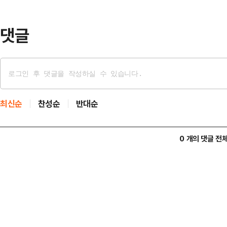
노골적으로 간섭을 해왔다. 결국 A군
씨의 잦은 민원으로 거식증을…
댓글
최신순
찬성순
반대순
0 개의 댓글 전