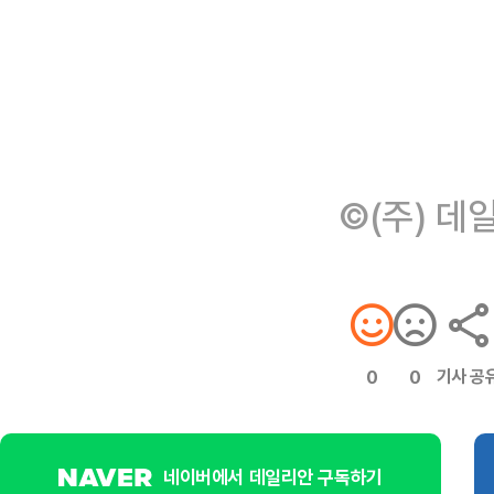
©(주) 데
기사 공
0
0
네이버에서 데일리안 구독하기