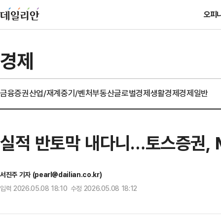
오피
경제
금융
증권
산업/재계
중기/벤처
부동산
글로벌경제
생활경제
경제일반
실적 반토막 내다니…토스증권, 
서진주 기자 (pearl@dailian.co.kr)
입력 2026.05.08 18:10 수정 2026.05.08 18:12