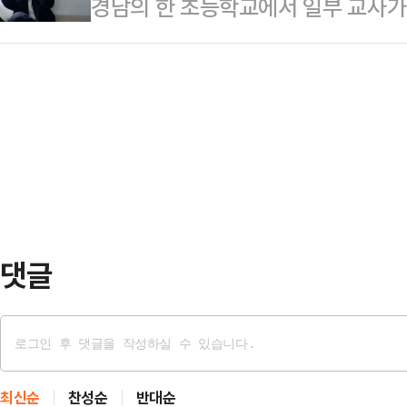
경남의 한 초등학교에서 일부 교사가
기업의 거점을 축으로 구체화되는 모
한마디를 왜 못하는 것이냐"며 "무
고 등으로 정신과 치료를 받거나 
군이 파인블러프 아스널에 희토류 캠
될 일 아니겠느냐…
은 지난 6일 경남도교육청 브리핑룸
됐다.미 육군 공식 미디어(DVIDS)
내 초등학교 특수학급 남학생 A군의
령관 매슈 메이슨 대령의 기고문에 따
의로 고발하라"고 촉구했다.조합에 따
해 첨단…
학교에 입학할 무렵부터 교실에 상
노골적으로 간섭을 해왔다. 결국 A군
씨의 잦은 민원으로 거식증을…
댓글
최신순
찬성순
반대순