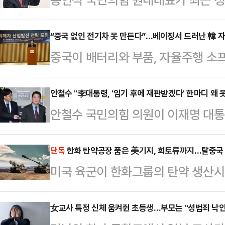
집으며 "더불어민주당은 그 이름을 
언석 원내대표는 8일 국회에서 열린
“중국 없인 전기차 못 만든다”…베이징서 드러난 韓 
중국이 배터리와 부품, 자율주행 소
국무회의 자리에서 '비읍시옷(ㅂㅅ)'
하면서 글로벌 완성차 업체들이 중국
놓고 여당 (정청래) 대표는 어린아이
습이 뚜렷해지고 있다. 업계에서는 
안철수 "李대통령, '임기 후에 재판받겠다' 한마디 왜 
발언을 늘어놓기 바쁘다"라고 비판했
안철수 국민의힘 의원이 이재명 대통
국내 자동차 산업의 생산기반 약화와
서 개최된 제20차 국무회의 겸 제
특검법안(공소취소 특검법안)에 대해
있다는 우려가 나온다.한국모빌리
문제를 거론하며 "이런…
사한 것과 관련해 "법안의 내용은 
단독
한화 탄약공장 품은 美기지, 희토류까지…탈중국
8일 서울 서초구 자동차회관에서 ‘미
미국 육군이 한화그룹의 탄약 생산
판했다.안철수 의원은 8일 자신의 
중심으로 재편되는 전기·자율주행차 
널(Pine Bluff Arsenal) 부
니다. 시기와 절차만 숙의되면 공소취
방안을 논의했다.정구민 한국모빌…
중국산 원자재 의존도를 낮추려는 미
女교사 특정 신체 움켜쥔 초등생…부모는 "성범죄 낙
목의 글을 게재했다. 안 의원은 "이재