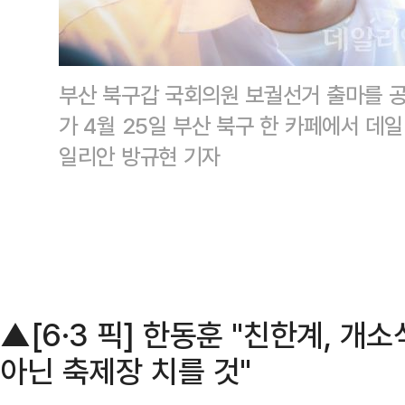
부산 북구갑 국회의원 보궐선거 출마를 
가 4월 25일 부산 북구 한 카페에서 데
일리안 방규현 기자
▲[6·3 픽] 한동훈 "친한계, 
아닌 축제장 치를 것"