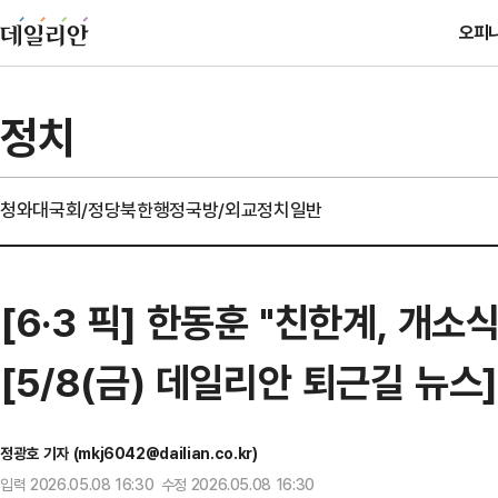
오피
정치
청와대
국회/정당
북한
행정
국방/외교
정치일반
[6·3 픽] 한동훈 "친한계, 개
[5/8(금) 데일리안 퇴근길 뉴스
정광호 기자 (mkj6042@dailian.co.kr)
입력 2026.05.08 16:30 수정 2026.05.08 16:30