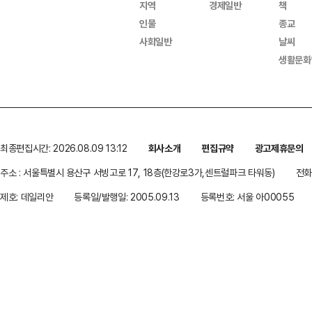
지역
경제일반
책
인물
종교
사회일반
날씨
생활문화
최종편집시간: 2026.08.09 13:12
회사소개
편집규약
광고제휴문의
주소 : 서울특별시 용산구 서빙고로 17, 18층(한강로3가,센트럴파크 타워동)
전화 
제호: 데일리안
등록일/발행일: 2005.09.13
등록번호: 서울 아00055