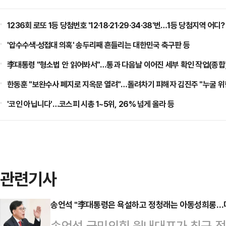
1236회 로또 1등 당첨번호 '12·18·21·29·34·38'번…1등 당첨지역 어디?
'압수수색·성접대 의혹' 송두리째 흔들리는 대한민국 축구판 등
李대통령 "형소법 안 읽어봐서"…통과 다음날 이어진 세부 확인 작업(종합)
한동훈 "보완수사 폐지로 지옥문 열려"…돌려차기 피해자 김진주 "누굴 위한
'코인 아닙니다'…코스피 시총 1~5위, 26% 넘게 올라 등
관련기사
송언석 "李대통령은 욕설하고 정청래는 아동성희롱…
송언석 국민의힘 원내대표가 최근 정