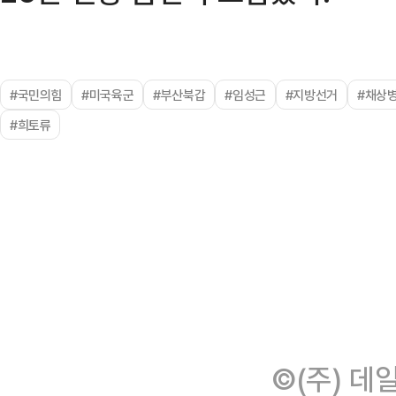
#국민의힘
#미국육군
#부산북갑
#임성근
#지방선거
#채상
#희토류
©(주) 데