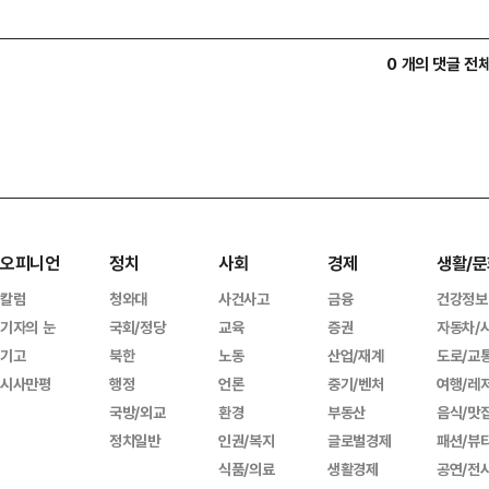
0 개의 댓글 전
오피니언
정치
사회
경제
생활/문
칼럼
청와대
사건사고
금융
건강정보
기자의 눈
국회/정당
교육
증권
자동차/
기고
북한
노동
산업/재계
도로/교
시사만평
행정
언론
중기/벤처
여행/레
국방/외교
환경
부동산
음식/맛
정치일반
인권/복지
글로벌경제
패션/뷰
식품/의료
생활경제
공연/전