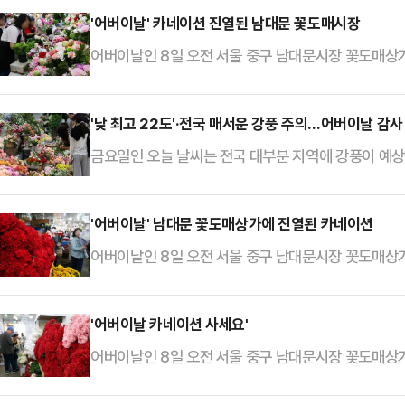
'어버이날' 카네이션 진열된 남대문 꽃도매시장
어버이날인 8일 오전 서울 중구 남대문시장 꽃도매상
'낮 최고 22도'·전국 매서운 강풍 주의…어버이날 감사
금요일인 오늘 날씨는 전국 대부분 지역에 강풍이 예상
주도에는 약한 비가 내리겠다.기상청은 이날 "중부지
을 받을 것으로 관측된다"며 "남부지방과 제주도, 강
'어버이날' 남대문 꽃도매상가에 진열된 카네이션
망이다"라고 밝혔다.예상 강수량은 대부분 지역에서 
대부분 지역에 바람이 순간풍속 55㎞/h(15㎧)(산
어버이날인 8일 오전 서울 중구 남대문시장 꽃도매상
'어버이날 카네이션 사세요'
어버이날인 8일 오전 서울 중구 남대문시장 꽃도매상