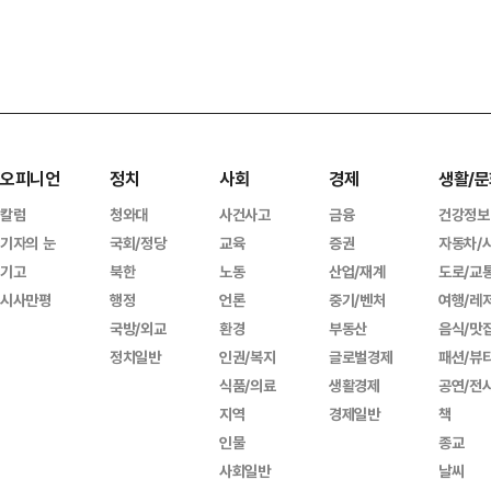
오피니언
정치
사회
경제
생활/문
칼럼
청와대
사건사고
금융
건강정보
기자의 눈
국회/정당
교육
증권
자동차/
기고
북한
노동
산업/재계
도로/교
시사만평
행정
언론
중기/벤처
여행/레
국방/외교
환경
부동산
음식/맛
정치일반
인권/복지
글로벌경제
패션/뷰
식품/의료
생활경제
공연/전
지역
경제일반
책
인물
종교
사회일반
날씨