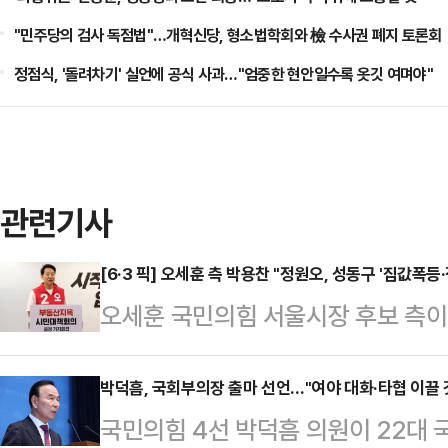
"민주당의 검사 독점법"…개혁신당, 형소법학회와 檢 수사권 폐지 토론회
정점식, '돌려차기' 실언에 공식 사과…"엄중한 현안일수록 옷깃 여며야"
관련기사
[6·3 픽] 오세훈 측 박용찬 "정원오, 성동구 '집값폭
오세훈 국민의힘 서울시장 후보 측이
울 성동구 집값 폭등과 전세 대란은
선거대책위원회 박용찬 대변인은 8일
박덕흠, 국회부의장 출마 선언…"여야 대화·타협 이끌 
국민의힘 4선 박덕흠 의원이 22대 
보의 책임인가, 아니면 이재명 정부