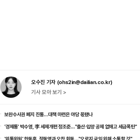
오수진 기자 (ohs2in@dailian.co.kr)
기사 모아 보기 >
보완수사권 폐지 진통…대책 마련은 야당 몫됐나
'경제통' 박수영, 李 세제개편 정조준…"출산·입양 공제 없애고 세금폭탄"
'외통위원' 한동훈, 정동영과 오찬 회동…"오로지 국익 위해 소통할 것"