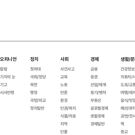
오피니언
정치
사회
경제
생활/문
칼럼
청와대
사건사고
금융
건강정보
기자의 눈
국회/정당
교육
증권
자동차/
기고
북한
노동
산업/재계
도로/교
시사만평
행정
언론
중기/벤처
여행/레
국방/외교
환경
부동산
음식/맛
정치일반
인권/복지
글로벌경제
패션/뷰
식품/의료
생활경제
공연/전
지역
경제일반
책
인물
종교