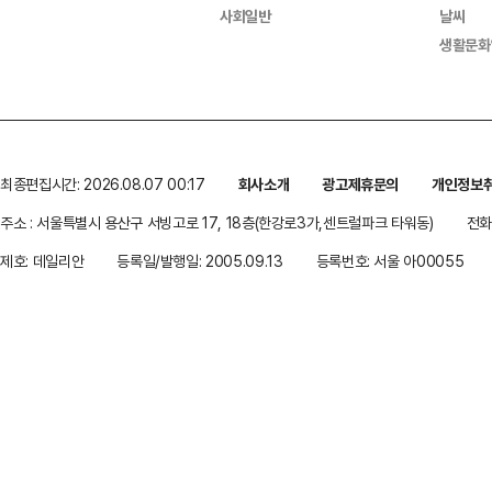
사회일반
날씨
생활문화
최종편집시간: 2026.08.07 00:17
회사소개
광고제휴문의
개인정보
주소 : 서울특별시 용산구 서빙고로 17, 18층(한강로3가,센트럴파크 타워동)
전화 
제호: 데일리안
등록일/발행일: 2005.09.13
등록번호: 서울 아00055