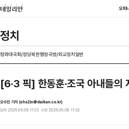
오피
정치
청와대
국회/정당
북한
행정
국방/외교
정치일반
[6·3 픽] 한동훈·조국 아내들
오수진 기자 (ohs2in@dailian.co.kr)
입력 2026.05.08 11:23 수정 2026.05.08 11:32