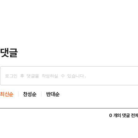
니다. 시기와 절차만 숙의되면 공소취
목의 글을 게재했다. 안 의원은 "이재
한마디를 왜 못하는 것이냐"며 "무
될 일 아니겠느냐…
댓글
최신순
찬성순
반대순
0 개의 댓글 전