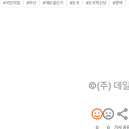
#국민의힘
#부산
#재보궐선거
#조국
#조국혁신당
#평택
©(주) 데
기사 공
0
0