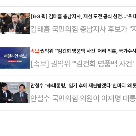
덕흠 의원은 8일 국회에서 열린 기자
면서 이같이 밝혔다.이어 "성동구 행당
한다"며 "정치 불신과 피로감을 주는
[6·3 픽] 김태흠 충남지사, 재선 도전 공식 선언…"위
대가 넘는 이곳에 전세 매물이 단 두
김태흠 국민의힘 충남지사 후보가 "
도 대화의 문만큼은 닫지 않는 모습
언은 충격적이다"라면서 "결혼을 앞둔
이제는 도민들이 위대한 충남을 완성
높였다.박 의원은 "무너진 민생을 일
고 싶어 성동구를…
사 재선 출마를 공식 선언했다.김태
속보
권익위 "'김건희 명품백 사건' 처리 의혹, 국가수
안을 덜어주기 위해서는 언제든 협치
[속보] 권익위 "'김건희 명품백 사건
자회견을 열고 "위대한 충남을 완성
"국민이 보기에 국회가 국민만 보고,
다"고 말했다.김 후보는 "충남은 
한다"고 주장…
안철수 "李대통령, '임기 후에 재판받겠다' 한마디 왜 
나아가느냐는 갈림길에 서 있다"며 
안철수 국민의힘 의원이 이재명 대통
중심축이 돼야 한다"고 운을 뗐다.김
특검법안(공소취소 특검법안)에 대해
충청의 이익이 바…
사한 것과 관련해 "법안의 내용은 
판했다.안철수 의원은 8일 자신의 