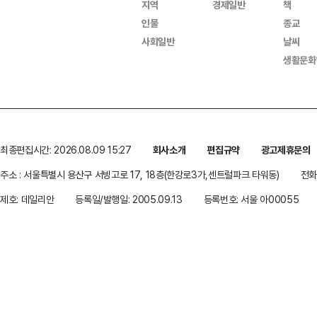
지역
경제일반
책
인물
종교
사회일반
날씨
생활문화
최종편집시간: 2026.08.09 15:27
회사소개
편집규약
광고제휴문의
주소 : 서울특별시 용산구 서빙고로 17, 18층(한강로3가,센트럴파크 타워동)
전화 
제호: 데일리안
등록일/발행일: 2005.09.13
등록번호: 서울 아00055