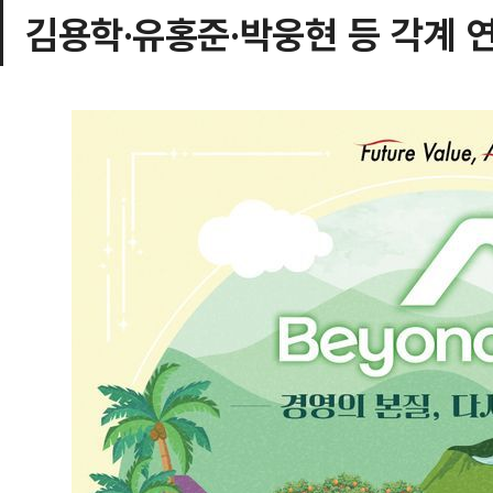
김용학·유홍준·박웅현 등 각계 