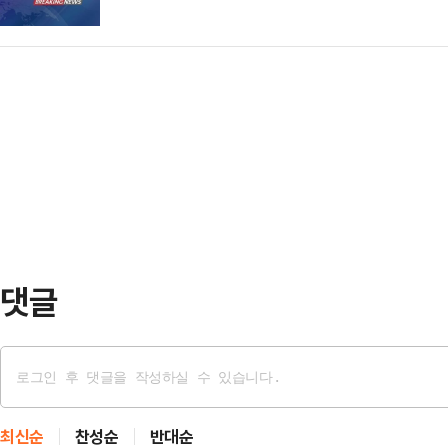
직접 욕설을 연상시키는 비속어를 아
일, 2일 각각 나왔다. WHO는 “
악을 금치 못하고 있다"고 지적했다
의 변종”이라며 “안데스 바…
을 내어 "이재명 대통령이 국무회의
당히 하면 뒤에서 비읍시옷 욕한다'는
설'의 재현에 절망한다"…
댓글
최신순
찬성순
반대순