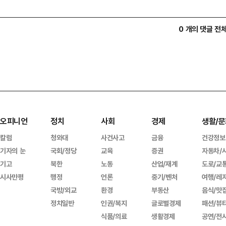
0 개의 댓글 전
오피니언
정치
사회
경제
생활/문
칼럼
청와대
사건사고
금융
건강정보
기자의 눈
국회/정당
교육
증권
자동차/
기고
북한
노동
산업/재계
도로/교
시사만평
행정
언론
중기/벤처
여행/레
국방/외교
환경
부동산
음식/맛
정치일반
인권/복지
글로벌경제
패션/뷰
식품/의료
생활경제
공연/전