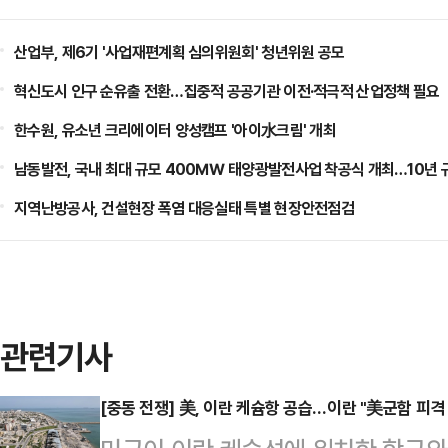
산업부, 제6기 '사업재편계획 심의위원회' 청년위원 공모
혁신도시 인구 순유출 전환…집중적 공공기관 이전·적극적 산업정책 필요
한수원, 유소년 크리에이터 양성캠프 '아이水크림' 개최
남동발전, 국내 최대 규모 400㎿ 태양광발전사업 착공식 개최…10년 
지역난방공사, 건설현장 폭염 대응실태 특별 현장안전점검
관련기사
[중동 전쟁] 美, 이란 케슘항 공습…이란 "美군함 피격