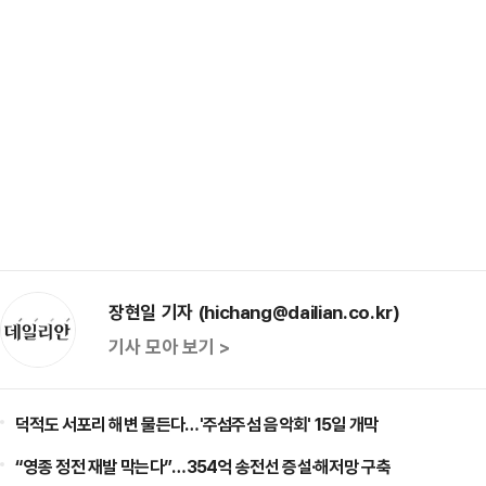
장현일 기자 (hichang@dailian.co.kr)
기사 모아 보기 >
덕적도 서포리 해변 물든다…'주섬주섬 음악회' 15일 개막
“영종 정전 재발 막는다”…354억 송전선 증설·해저망 구축