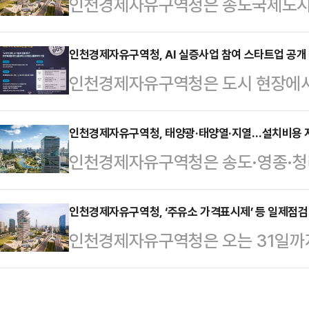
인천경제자유구역청은 송도국제도시
행조합원(GP)으로 운용하는 공공·
가 상담 서비스 '스윗홈 가이드'를 
(AI), 모빌리티, 로보틱스 등 첨단
거래허가제를 적용받는 송도에서 외
인천경제자유구역청, AI 실증사업 참여 스타트업 공개
경제청은 펀드 조성 금액 중 75억
인천경제자유구역청은 도시 현장에서 
로 부동산 구매에 어려움을 겪는 것
에 의무적으로 투자하도록 설정했다.
할 실증사업 참여 스타트업을 공개 
같이 토지거래허가제가 적용된 지역
'인천스타트업파크펀드 1호'는 …
업 7년 이내 스타트업(신산업 분야는 
인천경제자유구역청, 태양광·태양열·지열…설치비용 
사전 허가를 받아야 하고, 허가일로부
인천경제자유구역청은 송도·영종·청
여 신청을 받는다.인천경제청은 스타
를 지켜야 한다.인천경제청은 앞으로
지 보급사업을 추진한다고 30일 밝혔
씩 총 6억원을 지원할 계획이다.기술
으로 1대 1 사전 컨설팅을 진행하…
이 사업은 민간 부문 신재생 에너지 
인천경제자유구역청, ‘주유소 가격표시제’ 등 일제점검
도시재난·위험관리 등 도시 안전 관
인천경제자유구역청은 오는 31일까
해 추진되며 민간주택에 신재생에너지
관계자는 “이제 AI 기술은 개발보다
‘석유류 가격표시제 이행실태 및 유통
원한다.올해는 약 62개소에 주택용
사업을 통…
이번 점검은 국내 석유제품 가격 상승
태양광(3㎾ 기준)은 120만원, 태양