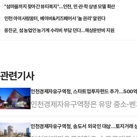
"섬마을까지 찾아간 뷰티복지"…인천, 민·관·학 상생 모델 확산
인천 아이사랑꿈터, 베이비&키즈페어서 '놀 권리' 알린다
옹진군, 섬 농업인 농기계 수리비 부담 던다…해상운반비 지원
관련기사
인천경제자유구역청, 스타트업투자펀드 추가…500억
인천경제자유구역청은 유망 중소·벤
로 '인천스타트업파크펀드 2호'를 조
경제청이 인천테크노파크를 통해 출자
인천경제자유구역청, 송도서 외국인 대상…토지거래 