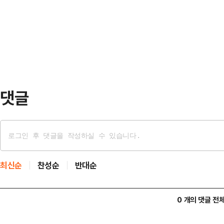
허위 표시 등 유통 질서를 어지럽히는
㎾ 기준)은 301만원까지 각각 지
화하기 위해 마련됐다.점검 대상은 송도
14일부터 12월 4일까…
등 경제자유구역 내 위치한 주유소 총
격표시제 실시요령 준수 여부와 취급 
점검 결과 …
댓글
최신순
찬성순
반대순
0 개의 댓글 전