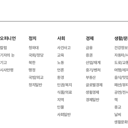
오피니언
정치
사회
경제
생활/문
칼럼
청와대
사건사고
금융
건강정보
기자의 눈
국회/정당
교육
증권
자동차/
기고
북한
노동
산업/재계
도로/교
시사만평
행정
언론
중기/벤처
여행/레
국방/외교
환경
부동산
음식/맛
정치일반
인권/복지
글로벌경제
패션/뷰
식품/의료
생활경제
공연/전
지역
경제일반
책
인물
종교
사회일반
날씨
생활문화