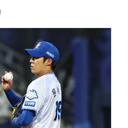
인
1
"삼성·SK보다 싸게 달라"…애
에 '더 비싸다' 퇴짜
2
[데일리안 오늘뉴스 종합] 축
인 심판에 성접대 의혹, 李대통
지율 하락 의식했나, 삼전닉스
3
李대통령, 20대 지지율 하락
물, SK하이닉스 프리마켓 시초
나…"청년 보편적 지원 문턱 
점화, 김민석 "과반 승리 가능성
4
'압수수색·성접대 의혹' 송두
대한민국 축구판
5
"약만으론 한계"…당뇨병 '시작
과학자의 도전 [내일의 닥터]