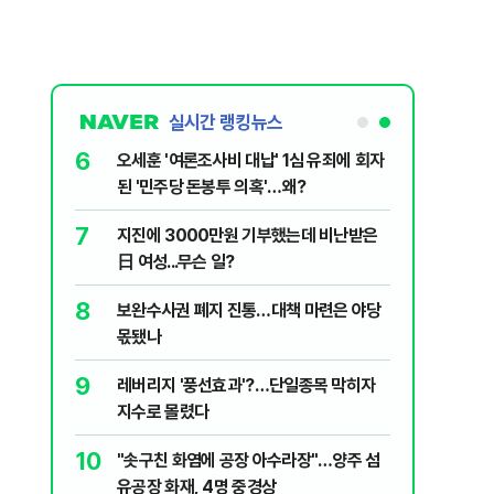
실시간 랭킹뉴스
6
플, 中창신
오세훈 '여론조사비 대납' 1심 유죄에 회자
된 '민주당 돈봉투 의혹'…왜?
7
구협회 외국
지진에 3000만원 기부했는데 비난받은
령 20대 지
日 여성...무슨 일?
 올인은 금
8
 의식했
보완수사권 폐지 진통…대책 마련은 야당
가 논란 재
낮춰야"
몫됐나
 99%" 등
9
리째 흔들리는
레버리지 '풍선효과'?…단일종목 막히자
지수로 몰렸다
10
' 막는 의사
"솟구친 화염에 공장 아수라장"…양주 섬
유공장 화재, 4명 중경상