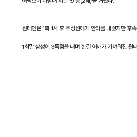
어막으며 마침내 시즌 첫 승(2패)을 거뒀다.
원태인은 1회 1사 후 주성원에게 안타를 내줬지만 후속
1회말 삼성이 3득점을 내며 한결 어깨가 가벼워진 원