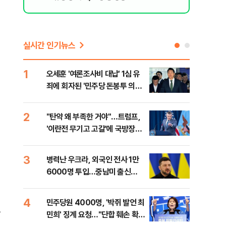
실시간 인기뉴스
1
6
오세훈 '여론조사비 대납' 1심 유
日 
죄에 회자된 '민주당 돈봉투 의
했지
혹'…왜?
2
7
"탄약 왜 부족한 거야"…트럼프,
"삼
'이란전 무기고 고갈'에 국방장관
中창
질책
3
8
병력난 우크라, 외국인 전사 1만
보완
6000명 투입…중남미 출신
은 
40%
4
9
민주당원 4000명, '박쥐 발언 최
[데
틀
민희' 징계 요청…"단합 훼손 확인
회 