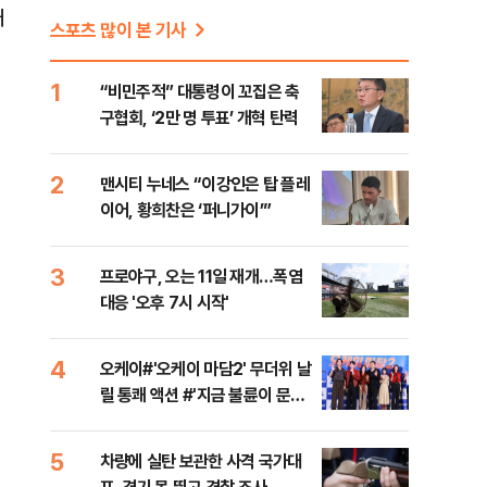
대
스포츠 많이 본 기사
1
“비민주적” 대통령이 꼬집은 축
구협회, ‘2만 명 투표’ 개혁 탄력
2
맨시티 누네스 “이강인은 탑 플레
이어, 황희찬은 ‘퍼니가이’”
3
프로야구, 오는 11일 재개…폭염
대응 '오후 7시 시작'
4
오케이#'오케이 마담2' 무더위 날
릴 통쾌 액션 #'지금 불륜이 문제
가 아닙니다' 코미디+미스터리 장
르 #대한축구협회 청문회 [주간
5
차량에 실탄 보관한 사격 국가대
사진관]