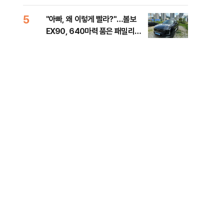
해야"
대통
나,
5
10
"아빠, 왜 이렇게 빨라?"…볼보
'경
이닉
EX90, 640마력 품은 패밀리카
조준
점화
[시승기]
금폭
99