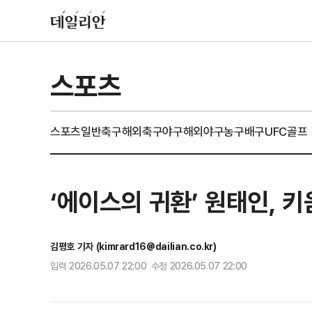
스포츠
스포츠일반
축구
해외축구
야구
해외야구
농구
배구
UFC
골프
‘에이스의 귀환’ 원태인, 키
김평호 기자 (kimrard16@dailian.co.kr)
입력 2026.05.07 22:00 수정 2026.05.07 22:00