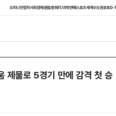
오피니언
정치
사회
경제
생활/문화
IT/과학
연예
스포츠
세계
수도권
포토
D-
움 제물로 5경기 만에 감격 첫 승