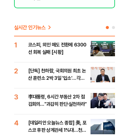
실시간 인기뉴스
1
6
코스피, 외인 매도 전환에 6300
'눈
선 회복 실패 [시황]
시간
2
7
[단독] 천하람, 국회의원 최초 논
'국
산 훈련소 2박 3일 '입소'…각개
에 
전투·야간행군 한다
3
8
李대통령, 6시간 부동산 2차 점
[내
검회의…"과감히 판단·실천하라"
나기
4
9
[데일리안 오늘뉴스 종합] 美, 포
"동
스코 후판 상계관세 1%대…천하
내"