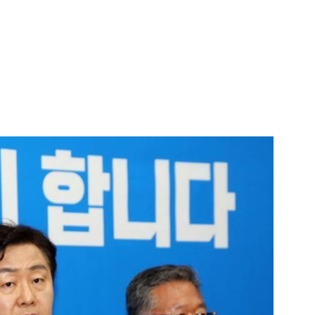
1
[속보] '길이 1.5m' 안동 물
이 출몰…한때 시민 대피 소동
2
"편해서 매일 신었는데"...전
'크록스'의 숨은 위험
3
[단독] 천하람, 국회의원 최초
2박 3일 '입소'…각개전투·야
4
'7번째 도전' KDB생명 누가 
한투·한화 '3색 셈법'
5
'국장만 하라고?'…ISA 세제
'부글부글'