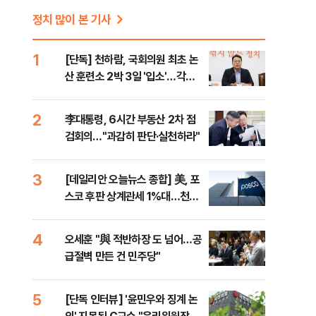
정치 많이 본 기사
1
[단독] 천하람, 국회의원 최초 논
산 훈련소 2박 3일 '입소'…각개
전투·야간행군 한다
2
李대통령, 6시간 부동산 2차 점
검회의…"과감히 판단·실천하라"
3
[데일리안 오늘뉴스 종합] 美, 포
에
스코 후판 상계관세 1%대…천하
람, 의원 최초 논산훈련소 2박3일
'입소'
4
오세훈 "與 적반하장 도 넘어…공
급절벽 만든 건 민주당"
5
[단독 인터뷰] '윤민우와 징계 논