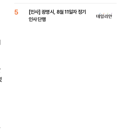
람, 의원 최초 논산훈련소 2박3일
'입소'
5
10
[인사] 광명시, 8월 11일자 정기
SK
겨
인사 단행
당…
히
달
였
고