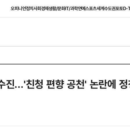
오피니언
정치
사회
경제
생활/문화
IT/과학
연예
스포츠
세계
수도권
포토
D-
배수진…'친청 편향 공천' 논란에 