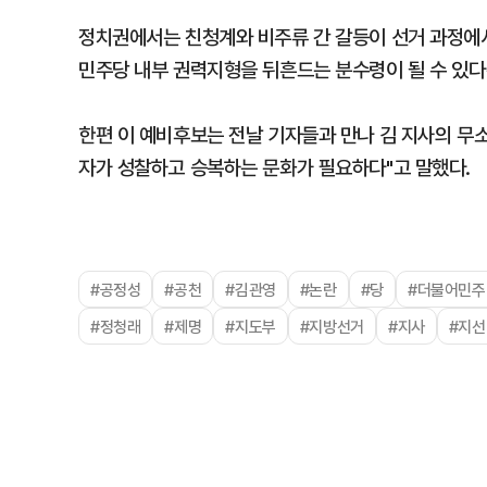
정치권에서는 친청계와 비주류 간 갈등이 선거 과정에서
민주당 내부 권력지형을 뒤흔드는 분수령이 될 수 있다
한편 이 예비후보는 전날 기자들과 만나 김 지사의 무소
자가 성찰하고 승복하는 문화가 필요하다"고 말했다.
#공정성
#공천
#김관영
#논란
#당
#더불어민주
#정청래
#제명
#지도부
#지방선거
#지사
#지선