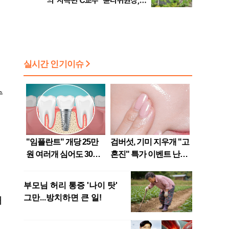
의' 지목된 C교수 "윤리위원장,
외부와 논의 잘못된 행위"
수
해