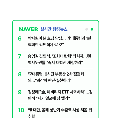
실시간 랭킹뉴스
6
놀이장서 구렁
박지원이 본 호남 당심…"李대통령과 1년
함께한 김민석에 갈 것"
7
문가가 경고한
송영길·김민석, '조희대 탄핵' 외치자…與
법사위원들 "즉시 대법관 제청하라"
8
 논산 훈련소
李대통령, 6시간 부동산 2차 점검회
간행군 한다
의…"과감히 판단·실천하라"
9
품나…흥국·
정청래 "金, 레버리지 ETF 사과하라"…김
민석 "자기 얼굴에 침 뱉기"
10
개편에 개미
韓·대만, 올해 상반기 수출액 사상 처음 日
추월