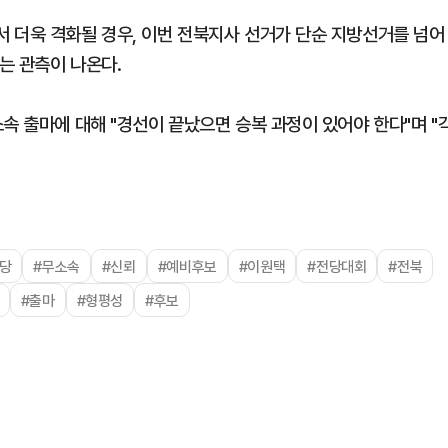
 더욱 격화될 경우, 이번 전북지사 선거가 단순 지방선거를 넘어
는 관측이 나온다.
속 출마에 대해 "경선이 끝났으면 승복 과정이 있어야 한다"며 "
당
#무소속
#신뢰
#예비후보
#이원택
#전당대회
#전북
#출마
#형평성
#후보