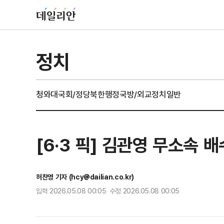
정치
청와대
국회/정당
북한
행정
국방/외교
정치일반
[6·3 픽] 김관영 무소속 
허찬영 기자 (hcy@dailian.co.kr)
입력 2026.05.08 00:05 수정 2026.05.08 00:05