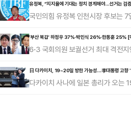
것으로 나타났다. 유의동 국민의힘 
유정복, “지지율에 기대는 정치 경계해야…선거는 검증
지침 없이 자체적으로 불법계엄 이행
국민의힘 유정복 인천시장 후보는 7
메타보이스가 JTBC의 의뢰로 지난 4
총리는 이번 사안에 대해 "이번 국가
비후보 초청 대담회’에서 정당 지지
식으로 평택을 국회의원 재선거 지지 
존중 정부혁신 TF…
비판하며, 민주당 박찬대 후보의 행사
'부산 북갑' 하정우 37%·박민식 26%·한동훈 25% 
한다는 응답이 26%를 기록했다.이
6·3 국회의원 보궐선거 최대 격전
을 문제 삼았다.유 후보는 이날 기조
23%, 유의동 후보를 지지한다는 응답
후보가 박민식 국민의힘 후보, 한동
정책을 놓고 국민이 판단하는 검증의
위 후보 격차는…
있는 것으로 나타났다.여론조사 기관
日 다카이치, 19~20일 방한 가능성…李대통령 고향 
참여하지 않는 것은 스스로 평가를 
다카이치 사나에 일본 총리가 오는 1
4~5일 무선 100% 전화면접(CAT
했다.이어 그는 특정 정당의 높은 
방안이 추진되고 있는 것으로 알려진
지지 후보를 조사한 결과 하정우 후
며 “지지율에 기대 …
에서 두 정상의 만남이 이뤄질지 주목
다.박민식 후보를 지지한다는 응답은
리가 미중 정상회담 직후인 이달 넷째
25%였다. 하 후보는 박 후보와 한 후
을 하는 방안을 한일 양국이 최종 
섰다. 하…