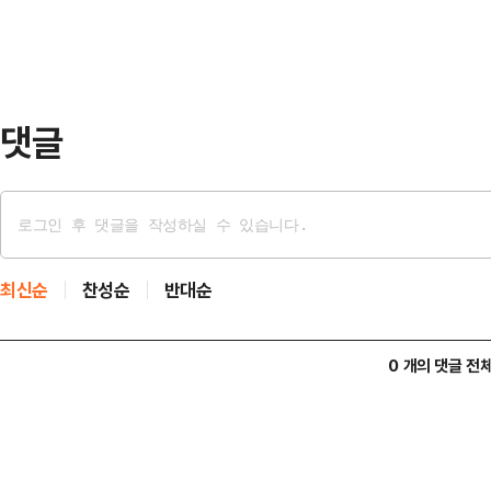
신 일본판에 따르면, 다카이치 총리가
판 조율 중이며, 안동을 방문할 예정
령은 오는 14~…
댓글
최신순
찬성순
반대순
0 개의 댓글 전