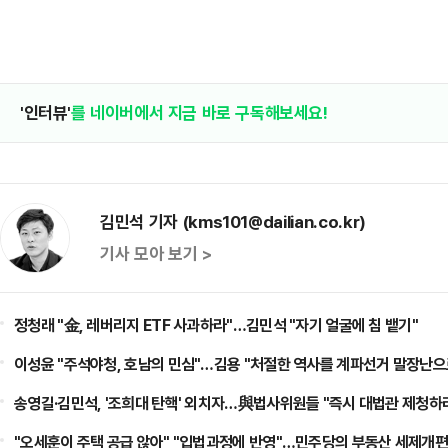
'인터뷰'
를 네이버에서 지금 바로 구독해보세요!
김민석 기자 (kms101@dailian.co.kr)
기사 모아 보기 >
정청래 "金, 레버리지 ETF 사과하라"…김민석 "자기 얼굴에 침 뱉기"
이성윤 "주석야청, 호남의 민심"…김용 "처절한 역사를 계파선거 말장난으
송영길·김민석, '조희대 탄핵' 외치자…與법사위원들 "즉시 대법관 제청하
"오세훈이 주택 공급 않아" "입법과정에 반영"…민주당의 부동산 세제개편