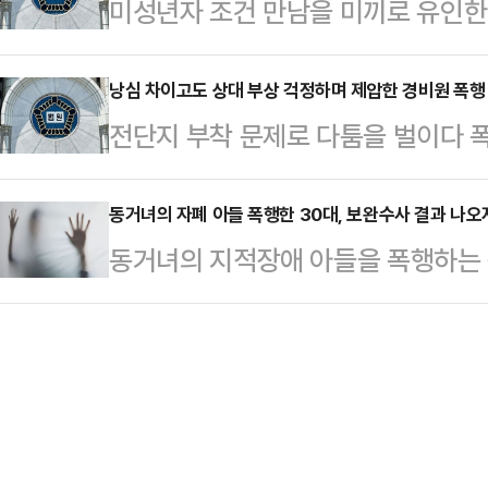
미성년자 조건 만남을 미끼로 유인한
는 4일 오후 3시 55분쯤 인천시 부
난 10일 B군을 데리고 경기 부천시
법원이 실형과 징역형 집행유예를 선
린 혐의를 받고 있다.경찰에 따르면
다.당시…
형사11부(재판장 박동규)는 특수강도
낭심 차이고도 상대 부상 걱정하며 제압한 경비원 폭행
B군의 뒤통수를 강하게 내리쳤다. A
전단지 부착 문제로 다툼을 벌이다 
에게 징역 3년6개월을, 공범인 B씨
향한 채 그대로 쓰러져 이마를 다친 
원이 무죄를 선고받았다.27일 법조
각각 선고했다.A씨와 B씨, 그리고 
려다가 B군의 …
판사는 폭행 혐의로 기소된 아파트 경
동거녀의 자폐 아들 폭행한 30대, 보완수사 결과 나
해 9월 채팅앱 등에 여고생이 성매매
동거녀의 지적장애 아들을 폭행하는 
다.A씨는 지난해 9월16일 오후 1시
남성을 모텔로 꾀어낸 후 협박해 금
남성이 추가 수사 끝에 결국 구속됐
문에서 전단지를 붙이던 여성 B(39
을 본 한 남성이…
지법 위반 혐의로 30대 남성 A씨를
닥에 넘어뜨리는 등 폭행한 혐의를 받
7월~9월 충남 서천의 주거지에서 동
를 제지받고 아파트를 나가는 과정에
인 아들 C군을 수차례 폭행하고 방임
유로 자신 …
자국과 두피 출혈, 갈비뼈 골절 등 