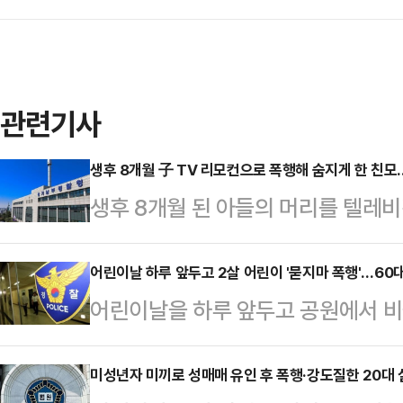
관련기사
생후 8개월 子 TV 리모컨으로 폭행해 숨지게 한 친모
생후 8개월 된 아들의 머리를 텔레비
지게 한 30대 친모가 경찰에 체포됐
청은 아동학대범죄의 처벌 등에 관한
어린이날 하루 앞두고 2살 어린이 '묻지마 폭행'…60
어린이날을 하루 앞두고 공원에서 비
를 긴급체포해 조사하고 있다.A씨는 
를 가진 60대 남성에게 폭행 당한 
택에서 생후 8개월 된 아들 B군의 
아동복지법상 아동학대 혐의로 60대
미성년자 미끼로 성매매 유인 후 폭행·강도질한 20대
는 등 학대해 지난 14일 숨지게 한 