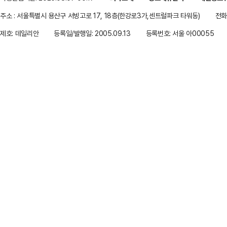
주소 : 서울특별시 용산구 서빙고로 17, 18층(한강로3가,센트럴파크 타워동)
전화 
제호: 데일리안
등록일/발행일: 2005.09.13
등록번호: 서울 아00055