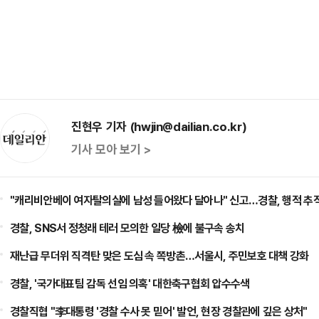
진현우 기자 (hwjin@dailian.co.kr)
기사 모아 보기 >
"캐리비안베이 여자탈의실에 남성 들어왔다 달아나" 신고…경찰, 행적 추적
경찰, SNS서 정청래 테러 모의한 일당 檢에 불구속 송치
재난급 무더위 직격탄 맞은 도심 속 쪽방촌…서울시, 주민보호 대책 강화
경찰, '국가대표팀 감독 선임 의혹' 대한축구협회 압수수색
경찰직협 "李대통령 '경찰 수사 못 믿어' 발언, 현장 경찰관에 깊은 상처"