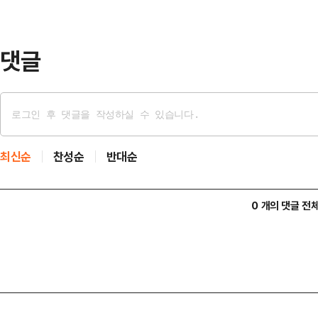
친모 B씨는 "교통사고를 당해서"라거
부인했다.C…
댓글
최신순
찬성순
반대순
0 개의 댓글 전