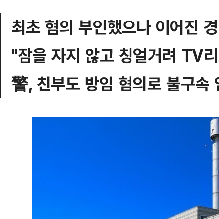
최초 혐의 부인했으나 이어진 경
"잠을 자지 않고 칭얼거려 TV
警, 친부도 방임 혐의로 불구속 