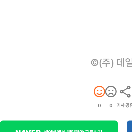
©(주) 데
기사 공
0
0