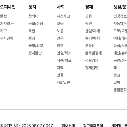
오피니언
정치
사회
경제
생활/문
칼럼
청와대
사건사고
금융
건강정보
기자의 눈
국회/정당
교육
증권
자동차/
기고
북한
노동
산업/재계
도로/교
시사만평
행정
언론
중기/벤처
여행/레
국방/외교
환경
부동산
음식/맛
정치일반
인권/복지
글로벌경제
패션/뷰
식품/의료
생활경제
공연/전
지역
경제일반
책
인물
종교
사회일반
날씨
생활문화
최종편집시간: 2026.08.07 00:17
회사소개
광고제휴문의
개인정보