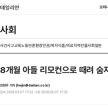
오피
사회
사건사고
교육
노동
언론
환경
인권/복지
식품/의료
지역
인물
사회일반
8개월 아들 리모컨으로 때려 숨
진현우 기자 (hwjin@dailian.co.kr)
입력 2026.05.07 17:32 수정 2026.05.07 17:32