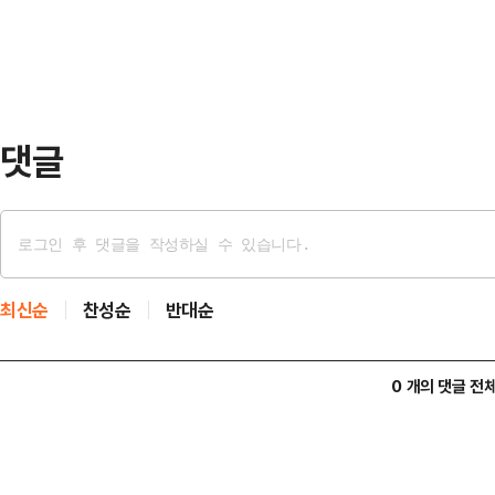
도중 추락해 숨졌다.당시 촬영된 영
담조로…
않다", "안 묶였다"며 다급하게 외
기계를 멈추거나 장비를 재점검하지 
전 발판을 벗어…
댓글
최신순
찬성순
반대순
0 개의 댓글 전