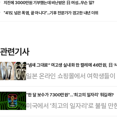
지진에 3000만원 기부했는데 비난받은 日 여성...무슨 일?
"41도 넘은 폭염, 끝 아니다"...기후 전문가가 경고한 내년 더위
관련기사
“냄새 그대로” 여고생 실내화 한 켤레에 46만원, 日 ‘
일본 온라인 쇼핑몰에서 여학생들이 
실이 드러나 논란이 일고 있다.6일
스트(SCMP)에 따르면 최근 일본 
"한 달 보수가 7300만원"...'최고의 일자리' 뭐길래?
미국에서 '최고의 일자리'로 불릴 만
실내화’라는 설명이 붙은 상품들이 
고 있다.6일(한국시간) 폭스뉴스에 
이 신던 것”, “냄새 그대로 보존”,