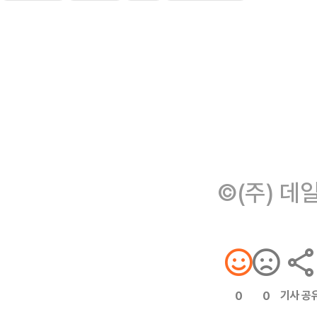
©(주) 데
기사 공
0
0