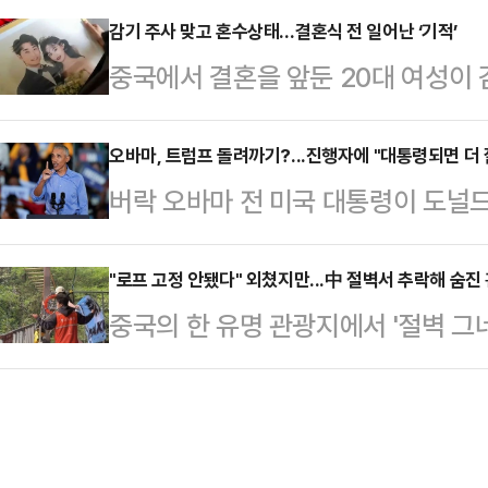
컵 최고 관람자'라는 직책으로 북중미
감기 주사 맞고 혼수상태…결혼식 전 일어난 ‘기적’
엄을 붙여 판매한 것으로 전해졌다.특
중국에서 결혼을 앞둔 20대 여성이
를 모집하고 있다.이번 채용은 이벤
만원)에 거래되며 충격을 안겼다. 일
사고로 혼수상태에 빠졌지만, 결혼식
임스스퀘어 한복판에 설치된 유리 큐
만엔(약 …
사연이 전해졌다.4일 홍콩 매체 사
오바마, 트럼프 돌려까기?...진행자에 "대통령되면 더 
다. 특히 공식 스트리밍 플랫폼 '폭
버락 오바마 전 미국 대통령이 도널
싱뉴스 등에 따르면 산둥성 타이안 출
라는 점에서 눈길을 끌고 있다.이와
오바마 전 대통령은 5일(현지시간) 
와 6년간 교제 끝에 결혼을 준비하고
제작·공유하고,…
트 쇼' 인터뷰에서 트럼프 대통령의
"로프 고정 안됐다" 외쳤지만...中 절벽서 추락해 숨진
를 마친 뒤 지난달 25일 결혼식을 올
중국의 한 유명 관광지에서 '절벽 그
차례 언급했다.콜베어가 농담으로 자
등 가벼운 감기 증세를 느껴 약혼자와
을 호소했지만 현장 직원들이 이를 
한 생각'이라고 하자 오바마 전 대통
과정에서…
적인 사고가 발생했다.6일(현지시간)
온 어떤 이들보다 상당히 잘해낼 거라
일 쓰촨성 화잉시의 마류옌 탐험공원
에 콜베어가 "지지해 주는 것이냐"라고