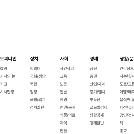
오피니언
정치
사회
경제
생활/문
칼럼
청와대
사건사고
금융
건강정보
기자의 눈
국회/정당
교육
증권
자동차/
기고
북한
노동
산업/재계
도로/교
시사만평
행정
언론
중기/벤처
여행/레
국방/외교
환경
부동산
음식/맛
정치일반
인권/복지
글로벌경제
패션/뷰
식품/의료
생활경제
공연/전
지역
경제일반
책
인물
종교