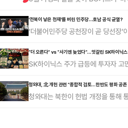
다고 7일 밝혔다.프로야구 티켓 할인
악을 금치 못하고 있다"고 지적했다
선택할 수 있는 혜택도 각양각색이다
‘전북이 낳은 천재’를 버린 민주당…호남 공식 균열?
을 내어 "이재명 대통령이 국무회의
‘더불어민주당 공천장이 곧 당선장’
서 고객이 원하는 혜택을 선택하고 B
당히 하면 뒤에서 비읍시옷 욕한다'는
리기사비 명목의 현금 살포 의혹으
혜택을 제공하는 서비스다.이벤트는 이
설'의 재현에 절망한다"…
치도지사가 7일 오전 전북도의회에서
"더 오른다" vs "사기엔 늦었다"…엇갈린 SK하이닉스
다.BC카드 회원사(우리카드·하나카
SK하이닉스 주가 급등에 투자자 고
스로를 ‘무소속 후보’가 아닌 ‘도민
카드·iM뱅크·BNK부산은행·BNK
목소리가 제시됐다.인공지능(AI) 관
이 아닌 도민의 판단을, 중앙의 결정
·BC바로카드 등) 발급 …
를 수 있다는 전망이 지배적인 상황이
청와대, 北 개헌 관련 "종합적 검토…한반도 평화 공존
다.6일 데일리안TV 생방송 ‘용산의 
청와대는 북한이 헌법 개정을 통해 통
의견이 제시돼 이목을 끌고 있다.7일
데일리안 정치부장은 이 사태의 본질
를 명문화한 데 대해 "한반도 평화 
스 주가는 전 거래일보다 15만4000원
에서 김관영 지사가…
고 했다.청와대 관계자는 7일 오전 
감했다.연초(1월 2일 종가 67만700