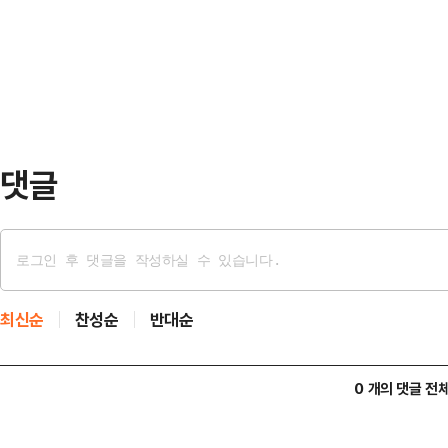
관련된 사항들을 종합적으로 검토할 
관련 반도체 수요 확대 기대감이 주
일부 기자단 대상 언론간담회에서 공개
대…
가 관계' 선언 당시 헌법(2023년 9월
국통일', '사회주의의 완전한 승리' 
댓글
최신순
찬성순
반대순
0 개의 댓글 전