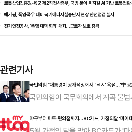
로봇산업진흥원-육군 제2작전사령부, 국방 분야 피지컬 AI 기반 로봇전환
에기평, 폭염·폭우 대비 국가에너지실증단지 현장 안전점검 실시
전기안전공사, '폭염 대책 회의' 개최…근로자 보호 총력
관련기사
국민의힘 "대통령이 공개석상에서 'ㅂㅅ' 욕설…'李 공
국민의힘이 국무회의에서 계곡 불법시
히 넘어가면 고마워하는 것이 아니고,
발언한 이재명 대통령을 향해 "온 
야구부터 마트·편의점까지…BC카드, 가정의달 '마이태
5월 가정의 달을 맞아 BC카드가 '
직접 욕설을 연상시키는 비속어를 아