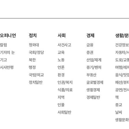
오피니언
정치
사회
경제
생활/문
칼럼
청와대
사건사고
금융
건강정보
기자의 눈
국회/정당
교육
증권
자동차/
기고
북한
노동
산업/재계
도로/교
시사만평
행정
언론
중기/벤처
여행/레
국방/외교
환경
부동산
음식/맛
정치일반
인권/복지
글로벌경제
패션/뷰
식품/의료
생활경제
공연/전
지역
경제일반
책
인물
종교
사회일반
날씨
생활문화