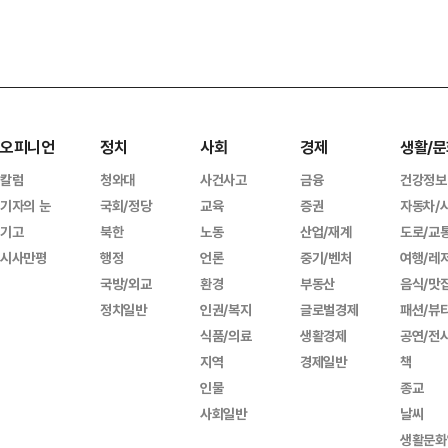
오피니언
정치
사회
경제
생활/문
칼럼
청와대
사건사고
금융
건강정보
기자의 눈
국회/정당
교육
증권
자동차/
기고
북한
노동
산업/재계
도로/교
시사만평
행정
언론
중기/벤처
여행/레
국방/외교
환경
부동산
음식/맛
정치일반
인권/복지
글로벌경제
패션/뷰
식품/의료
생활경제
공연/전
지역
경제일반
책
인물
종교
사회일반
날씨
생활문화