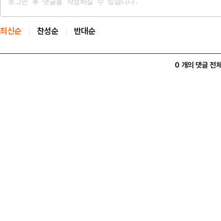
최신순
찬성순
반대순
0 개의 댓글 전