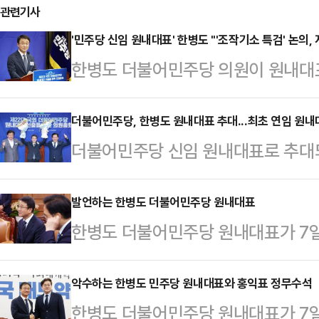
관련기사
'민주당 신임 원내대표' 한병도 "'조작기소 특검' 논의,
한병도 더불어민주당 의원이 원내대표
6·3 지방선거가 끝나면 '윤석열 정
겠다고 밝혔다.소병훈 중앙당 선거관
더불어민주당, 한병도 원내대표 추대...최초 연임 원
더불어민주당 신임 원내대표로 추대
제3기 원내대표 선출을 위한 의원총
이 6일 서울 여의도 국회에서 열린
표 결과 과반수 이상 찬성으로 득표해
서 정청래 대표에게 꽃다발을 받은 뒤
발언하는 한병도 더불어민주당 원내대표
당선됐다"고 밝혔다. 이번 원내대표
한병도 더불어민주당 원내대표가 7일
표는 당선자 수락연설을 통해 "지방
식 국회의장 주재 여야 원내대표 회동
복까지 할 일이 산…
악수하는 한병도 민주당 원내대표와 홍익표 정무수석
한병도 더불어민주당 원내대표가 7일