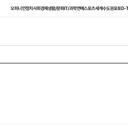
오피니언
정치
사회
경제
생활/문화
IT/과학
연예
스포츠
세계
수도권
포토
D-