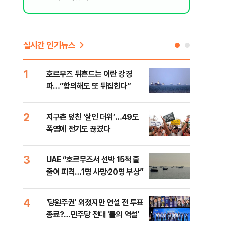
실시간 인기뉴스
1
6
호르무즈 뒤흔드는 이란 강경
AI 
파…“합의해도 또 뒤집힌다”
'혈관
2
7
지구촌 덮친 ‘살인 더위’…49도
[검
폭염에 전기도 끊겼다
터 
소법
3
8
UAE “호르무즈서 선박 15척 줄
'9
줄이 피격…1명 사망·20명 부상”
배력
4
9
'당원주권' 외쳤지만 연설 전 투표
스코
종료?…민주당 전대 '룰의 역설'
업 