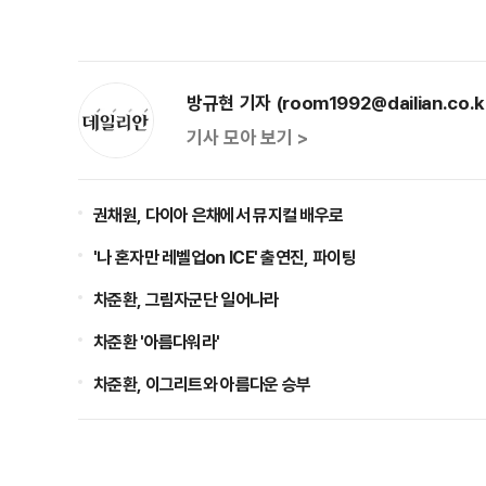
방규현 기자 (room1992@dailian.co.k
기사 모아 보기 >
권채원, 다이아 은채에서 뮤지컬 배우로
'나 혼자만 레벨업on ICE' 출연진, 파이팅
차준환, 그림자군단 일어나라
차준환 '아름다워라'
차준환, 이그리트와 아름다운 승부