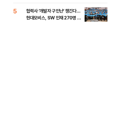
5
10
협력사 ‘개발자 구인난’ 챙긴다…
이란
현대모비스, SW 인재 270명 육
호르
성