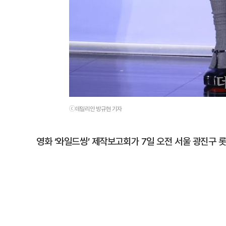
ⓒ데일리안 방규현 기자
영화 ‘와일드씽’ 제작보고회가 7일 오전 서울 광진구