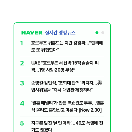
실시간 랭킹뉴스
1
6
호르무즈 뒤흔드는 이란 강경파…“합의해
AI '쌀'
도 또 뒤집힌다”
7
국민의힘 
2
UAE “호르무즈서 선박 15척 줄줄이 피
당내서는
격…1명 사망·20명 부상”
8
'9년 연속
3
송영길·김민석, '조희대 탄핵' 외치자…與
정기선 [재
법사위원들 "즉시 대법관 제청하라"
9
이란 최고
4
'결혼 페널티'가 만든 역쇼윈도 부부…결혼
도 이상하
식 올려도 혼인신고 미룬다 [Now 2.30]
10
'당원주권
5
지구촌 덮친 ‘살인 더위’…49도 폭염에 전
민주당 전
기도 끊겼다