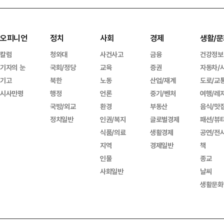
오피니언
정치
사회
경제
생활/문
칼럼
청와대
사건사고
금융
건강정보
기자의 눈
국회/정당
교육
증권
자동차/
기고
북한
노동
산업/재계
도로/교
시사만평
행정
언론
중기/벤처
여행/레
국방/외교
환경
부동산
음식/맛
정치일반
인권/복지
글로벌경제
패션/뷰
식품/의료
생활경제
공연/전
지역
경제일반
책
인물
종교
사회일반
날씨
생활문화