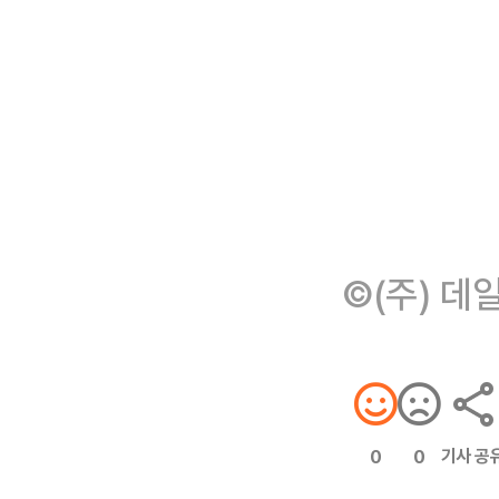
©(주) 데
기사 공
0
0