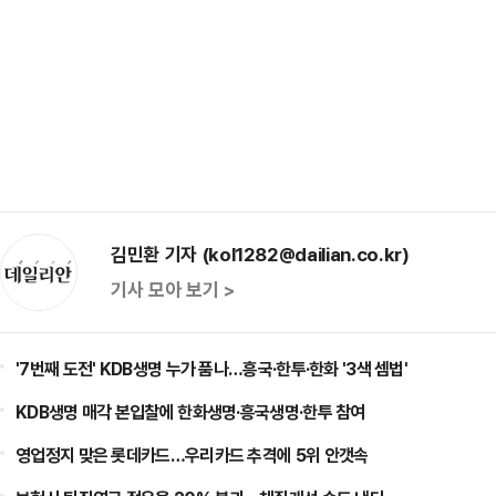
김민환 기자 (kol1282@dailian.co.kr)
기사 모아 보기 >
'7번째 도전' KDB생명 누가 품나…흥국·한투·한화 '3색 셈법'
KDB생명 매각 본입찰에 한화생명·흥국생명·한투 참여
영업정지 맞은 롯데카드…우리카드 추격에 5위 안갯속