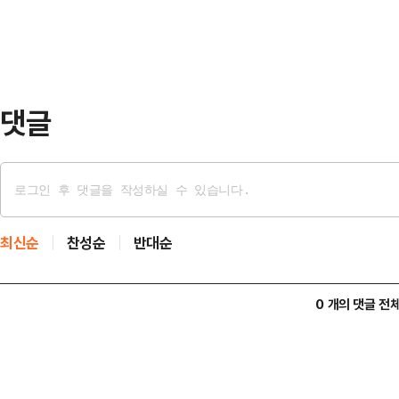
하라" 등의…
기도 필승 결의대회'에 참석해 "이
그 수괴인 이재명을 심판하는 선거가
이 추진 중인…
댓글
최신순
찬성순
반대순
0 개의 댓글 전