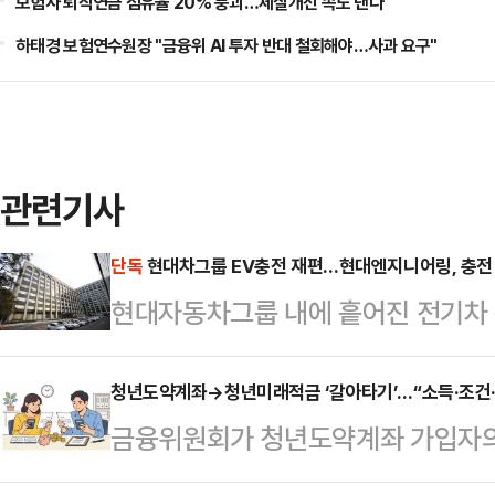
보험사 퇴직연금 점유율 20% 붕괴…체질개선 속도 낸다
하태경 보험연수원장 "금융위 AI 투자 반대 철회해야…사과 요구"
관련기사
단독
현대차그룹 EV충전 재편…현대엔지니어링, 충전
현대자동차그룹 내에 흩어진 전기차 
대엔지니어링을 중심으로 하나로 묶는
니어링이 올해 안에 한국전기차충전
청년도약계좌→청년미래적금 ‘갈아타기’…“소득·조건·
금융위원회가 청년도약계좌 가입자의
인 것으로 알려졌다.6일 업계에 
지만, 상품 구조가 ‘조건별 차등 지
비스를 올해 안으로 인수합병하는 