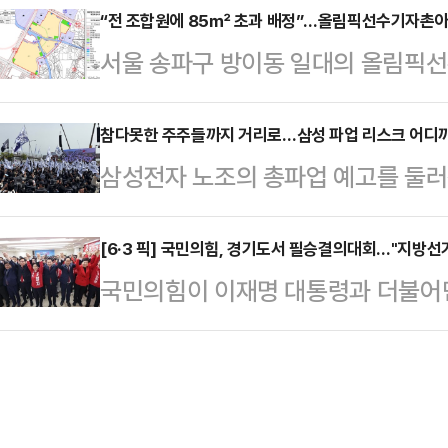
가 크게 갈릴 전망이다.소득 기준과 
“전 조합원에 85㎡ 초과 배정”…올림픽선수기자촌아파
전서비스가 희망퇴직을 진행한 가운
서울 송파구 방이동 일대의 올림픽
야 실익 판단이 가능하다.6일 금융
어지면서 업계에서는 그룹 차원의 사
도를 낼 전망이다.6일 정비업계에 따
금 출시 준비 점검회의’를 열고 상
두고 있다.현대엔지니어링은 지난 3
픽선수기자촌아파트 재건축정비사업 정
참다못한 주주들까지 거리로…삼성 파업 리스크 어디
좌 가입자는 오는 6월 한 달간만 
삼성전자 노조의 총파업 예고를 둘러
략환경영향평가서(초안)’에 대해 
는 특별중도해지 방식으로 진행되며 
실제 비용과 기업가치 문제로 확산되
했다. 이번 공람은 내달 1일까지 
소득 비과세 혜택은 유지된다…
성과급 충돌이 이제는 시장에서 투자
[6·3 픽] 국민의힘, 경기도서 필승결의대회…"지방선거
픽훼미리타운(문정동)과 아시아선수촌
국민의힘이 이재명 대통령과 더불어민주
시작하면서 파장이 걷잡을 수 없이 커
불리는 대단지로, 지하철 5·9호선
비판을 쏟아내며 파상공세를 펼쳤다.
주주행동 실천본부'는 이날 오전 서
이용할 수 있는 더블 역세권에 위…
작 수사·기소 의혹 특검법안(조작 기소
반대하고 노조 행태를 비판하는 집회
고, 이번 지방선거를 강력한 심판의
망국 파업, 5천만이 분노한다", "
표는 6일 경기도 수원에 있는 국민의