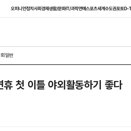
오피니언
정치
사회
경제
생활/문화
IT/과학
연예
스포츠
세계
수도권
포토
D-
사회일반
…연휴 첫 이틀 야외활동하기 좋다