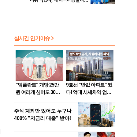
"더위 먹었냐, 네 자식이랑 살아
라"
지