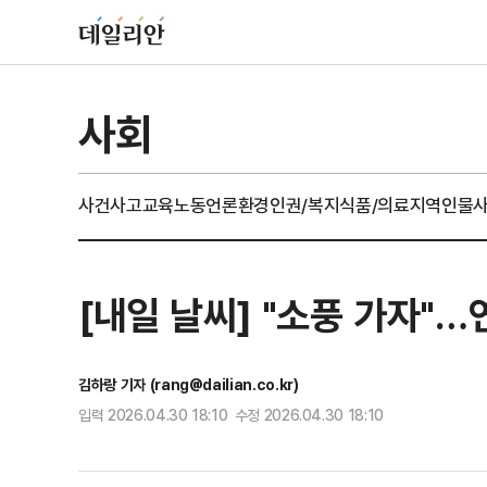
사회
사건사고
교육
노동
언론
환경
인권/복지
식품/의료
지역
인물
[내일 날씨] "소풍 가자"
김하랑 기자 (rang@dailian.co.kr)
입력 2026.04.30 18:10 수정 2026.04.30 18:10