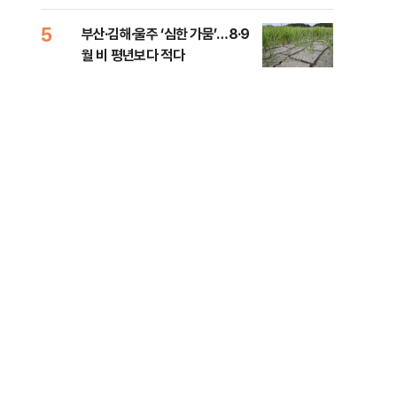
전 전운
5
10
부산·김해·울주 ‘심한 가뭄’…8·9
소주
월 비 평년보다 적다
기사
0.