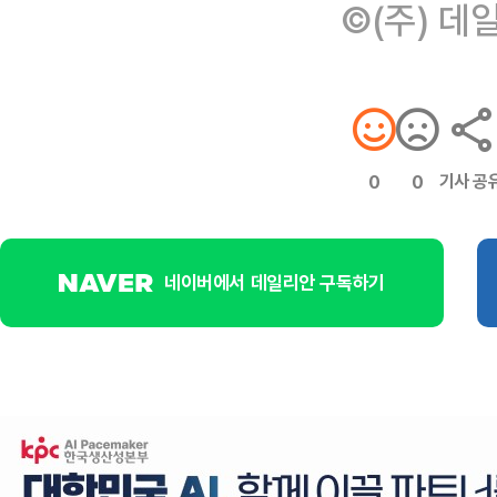
©(주) 데
기사 공
0
0
네이버에서 데일리안 구독하기