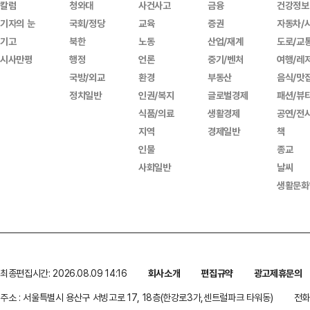
칼럼
청와대
사건사고
금융
건강정보
기자의 눈
국회/정당
교육
증권
자동차/
기고
북한
노동
산업/재계
도로/교
시사만평
행정
언론
중기/벤처
여행/레
국방/외교
환경
부동산
음식/맛
정치일반
인권/복지
글로벌경제
패션/뷰
식품/의료
생활경제
공연/전
지역
경제일반
책
인물
종교
사회일반
날씨
생활문화
최종편집시간: 2026.08.09 14:16
회사소개
편집규약
광고제휴문의
주소 : 서울특별시 용산구 서빙고로 17, 18층(한강로3가,센트럴파크 타워동)
전화 