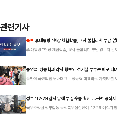
관련기사
속보
李대통령 "현장 체험학습, 교사 불합리한 부담 없
李대통령 "현장 체험학습, 교사 불합리한 부담 없는지 검
송언석, 장동혁과 각자 행보? "선거철 부부는 따로 다
송언석 국민의힘 원내대표는 장동혁 대표와 각자 행보를 보
연하다"고 밝혔다. 당내 일각에서 제기된 불협화음 설을 
대표는 30일 서울 동작구 노량진 수산시장을 방문한 뒤 기
있다"며 "별도 일정으로 움직이는 것이 훨씬 효율적이라는
정부 "12·29 참사 유해 부실 수습 확인"…관련 공직자
해"라고 선을 그었다.이어 주말 부산·대구시장 후보 개소식
국무조정실 정부합동 공직복무점검단이 '12·29 여객기 참
업무 부적정 등이 확인된 공직자에 대해 문책 등 엄정 조치