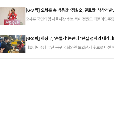
돼 사회적 논란이 된 것과 관련해, 사고 초기 유해 수습 부
를 발표했다.점검은 지난 3월 23일부터 4월 24일까지 
[6·3 픽] 오세훈 측 박용찬 "정원오, 말로만 '착착개
사고조사위원회, 국토교통부, 경찰(전남경찰청), 소…
오세훈 국민의힘 서울시장 후보 측이 정원오 더불어민주당 
사업 이주비 대책부터 제시해야 한다"고 압박했다.오 후보
차게 내놓은 1호 공약 '착착 개발'은 선거용으로 급조된 
현재 15년 안팎인 정비사업 기간을 10년 이내로 단축해 
[6·3 픽] 하정우, '손털기' 논란에 "현실 정치의 네거
후보의 '신속통합기획'(신통기획) 정책을 겨냥해 공약으로
더불어민주당 부산 북구 국회의원 보궐선거 후보로 나선 하
한 뒤 곧바로 손을 터는 장면이 논란이 된 데 대해 "하루에
"마지막으로 가다보니 손이 저렸다. 무의식적으로 이렇게 
에서 기자간담회를 열고 "부산 사투리로 '시근' 가진 사람
들과도 악수를 많이 했다. 영상을 보면 (그럴 때도) 한 …