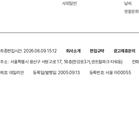
사회일반
날씨
생활문화
최종편집시간: 2026.08.09 15:12
회사소개
편집규약
광고제휴문의
주소 : 서울특별시 용산구 서빙고로 17, 18층(한강로3가,센트럴파크 타워동)
전화 
제호: 데일리안
등록일/발행일: 2005.09.13
등록번호: 서울 아00055