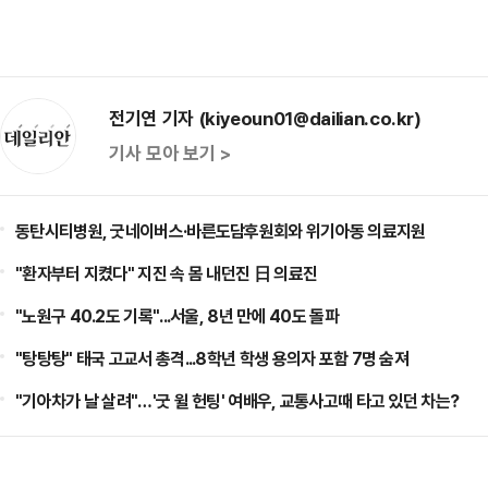
전기연 기자 (kiyeoun01@dailian.co.kr)
기사 모아 보기 >
동탄시티병원, 굿네이버스·바른도담후원회와 위기아동 의료지원
"환자부터 지켰다" 지진 속 몸 내던진 日 의료진
"노원구 40.2도 기록"...서울, 8년 만에 40도 돌파
"탕탕탕" 태국 고교서 총격...8학년 학생 용의자 포함 7명 숨져
"기아차가 날 살려"…'굿 윌 헌팅' 여배우, 교통사고때 타고 있던 차는?