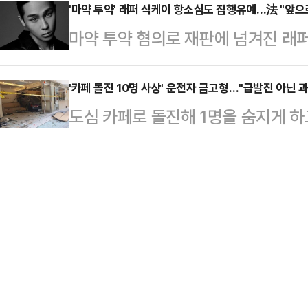
가보안법 위반 혐의로 기소된 오모(4
'마약 투약' 래퍼 식케이 항소심도 집행유예…法 "앞으
알려졌다.앞서 다수의 목격자 신고를
마약 투약 혐의로 재판에 넘겨진 래퍼
고한 원심판결을 최근 확정했다.일상
쯤 대응 1단계을 발령하고 진화 작업
도 집행유예를 선고 받았다.30일 
씨는 2014년 7월부터 이듬해 5월
∼5…
부장판사)는 이날 마약류관리법 위반
'카페 돌진 10명 사상' 운전자 금고형…"급발진 아닌 과
프로그램 실행 파일을 받고 그 대가로
도심 카페로 돌진해 1명을 숨지게 하
예 2년을 받은 권씨에 대해 검찰과
넘겨졌다.오씨는 2013년 11월 온라
해 법원이 "급발진 사고가 아닌 운
"마약 범죄 재범률이 높은 점을 고려
법 …
다.30일 법조계에 따르면 광주지법
했으나 1심을 유지하기로 했다"며 "
처리특례법 위반(치사·치상) 혐의로 
했다.권씨는 2023년 10월 1∼9일
선고했다고 이날 밝혔다. 다만 방어
대마를 흡연한…
다.A씨는 2024년 4월18일 낮 1
저 승용차를 몰다가 상가 건물 1층 
넘겨졌다.카페…