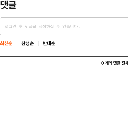
댓글
최신순
찬성순
반대순
0 개의 댓글 전