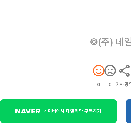
©(주) 데
기사 공
0
0
네이버에서 데일리안 구독하기