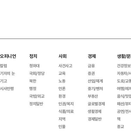
오피니언
정치
사회
경제
생활/문
칼럼
청와대
사건사고
금융
건강정보
기자의 눈
국회/정당
교육
증권
자동차/
기고
북한
노동
산업/재계
도로/교
시사만평
행정
언론
중기/벤처
여행/레
국방/외교
환경
부동산
음식/맛
정치일반
인권/복지
글로벌경제
패션/뷰
식품/의료
생활경제
공연/전
지역
경제일반
책
인물
종교