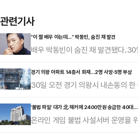
관련기사
"이 짤 배우 아는데..." 박동빈, 숨진 채 발견
배우 박동빈이 숨진 채 발견됐다.3
4시 25분쯤 평택시의 상가 내 식당
해 경찰에 신고했다. 박동빈은 최근
경기 의왕 아파트 14층서 화재…2명 사망·5명 부상
30일 오전 경기 의왕시 내손동의 한
졌다.현재까지 타살 등 범죄 혐의점
다.소방 당국 등에 따르면 이날 오전
은 것으로 전해졌다.빈소는 경기 
아파트 14층에서 불이 났다.이 불로
'불법 파일' 대가 北 해커에 2400만원 송금한 40대…'
5월 1일 오전 8시 30분 엄수된다.
온라인 게임 불법 사설서버 운영을 위
숨졌다. 또 다른 주민 1명 역시 소방
원에서 영면에 든다.한편 지난 1998
년이 확정됐다.30일 법조계에 따르면
발견됐다.다른 주민 5명도 화상과 
년 MBC …