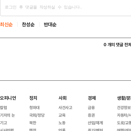
최신순
찬성순
반대순
0 개의 댓글 전
오피니언
정치
사회
경제
생활/문
칼럼
청와대
사건사고
금융
건강정보
기자의 눈
국회/정당
교육
증권
자동차/
기고
북한
노동
산업/재계
도로/교
시사만평
행정
언론
중기/벤처
여행/레