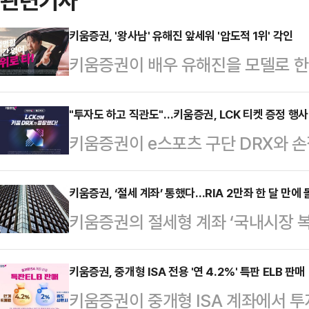
관련기사
키움증권, '왕사남' 유해진 앞세워 '압도적 1위' 각인
키움증권이 배우 유해진을 모델로 한 
타’를 공개하며 ‘국내주식 1위’ 이
직관적 메시지로 투자자 선택을 유도
"투자도 하고 직관도"…키움증권, LCK 티켓 증정 행사
키움증권이 e스포츠 구단 DRX와 
르면, 회사는 이번 광고 캠페인을 유
식 거래 고객을 대상으로 리그 오브 
동영상서비스(OTT)를 통해 선보인다
을 제공하는 이벤트를 통해 브랜드 
키움증권, ‘절세 계좌’ 통했다…RIA 2만좌 한 달 만에 
해진이 등장해 ‘설명할 시간 없어, 
키움증권의 절세형 계좌 ‘국내시장 복
략이다.27일 키움증권에 따르면, 회
개된다.핵심은 ‘21년 연속 국내 주
출시 한달 만에 2만좌를 돌파하며 
폰서십을 체결하고, 양사의 파트너십을
증권은 주식…
로 자리 잡는 모습이다.23일 키움증
키움증권, 중개형 ISA 전용 '연 4.2%' 특판 ELB 판매
DRX)'의 탄생을 기념해 고객 대상
키움증권이 중개형 ISA 계좌에서 투
20일 기준 2만좌를 넘어섰다.지난달 
스포츠를 즐기는 2030 세대에게 '