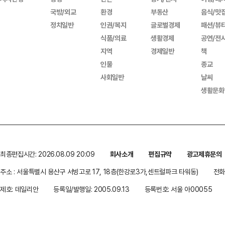
국방/외교
환경
부동산
음식/맛
정치일반
인권/복지
글로벌경제
패션/뷰
식품/의료
생활경제
공연/전
지역
경제일반
책
인물
종교
사회일반
날씨
생활문화
최종편집시간: 2026.08.09 20:09
회사소개
편집규약
광고제휴문의
주소 : 서울특별시 용산구 서빙고로 17, 18층(한강로3가,센트럴파크 타워동)
전화 
제호: 데일리안
등록일/발행일: 2005.09.13
등록번호: 서울 아00055