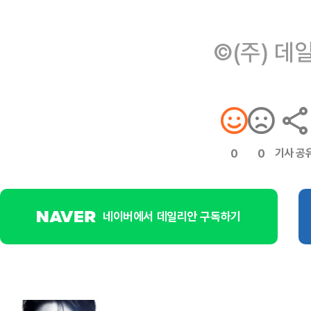
©(주) 데
기사 공
0
0
네이버에서 데일리안 구독하기