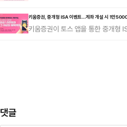
였다.비과세 혜택과 안정적인 수익 
해외주식 매도 대금을 국내 주식 등
험을 제…
단을 확대한다는 전략이다.15일 키움
키움증권, 중개형 ISA 이벤트…계좌 개설 시 1만500
감면해주는 절세형 계좌다.일정 요건
키움증권이 토스 앱을 통한 중개형 I
을 대상으로 한 특판 주가연계파생결합사
을 받을 수 있다.특히 기존 해외주식을
이벤트를 실시한다.신규 고객 유입과
개월 만기)를 판매한다.ISA전용 특판
일…
투자지원 혜택도 함께 제공한다는 계
현재까지 꾸준히 발행을 이어오고 있다
을 통해 중개형 ISA 계좌를 신규 개
건, 누적 청약금액은 2700억원이 
당일 지급하는 이벤트를 진행한다.토
ISA…
개형 ISA 계좌를 개설하면 당일 현
지급 받는 식이다.이와 별도로 키
(MTS)…
댓글