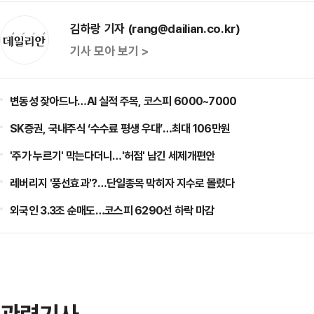
김하랑 기자 (rang@dailian.co.kr)
기사 모아 보기 >
변동성 잦아드나…AI 실적 주목, 코스피 6000~7000
SK증권, 국내주식 ‘수수료 평생 우대’…최대 106만원
'주가 누르기' 막는다더니…'허점' 남긴 세제개편안
레버리지 '풍선효과'?…단일종목 막히자 지수로 몰렸다
외국인 3.3조 순매도…코스피 6290선 하락 마감