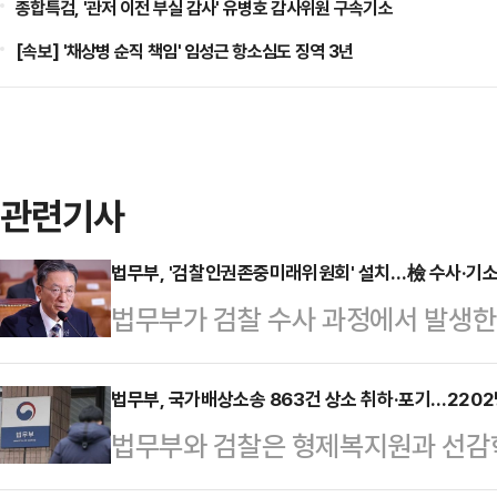
종합특검, '관저 이전 부실 감사' 유병호 감사위원 구속기소
[속보] '채상병 순직 책임' 임성근 항소심도 징역 3년
관련기사
법무부, '검찰인권존중미래위원회' 설치…檢 수사·기소
법무부가 검찰 수사 과정에서 발생
위해 검찰인권존중미래위원회(가칭)를
성호 법무부 장관은 검찰 수사·기소
법무부, 국가배상소송 863건 상소 취하·포기…2202
법무부와 검찰은 형제복지원과 선감학
사건과 관련해 독립적인 외부 위원회
건' 피해자들이 국가를 상대로 낸 손
상을 확인하도록 지시했다.법무부는