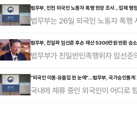
소·상고)를 취하하거나 포기했다.2
법무부, 인천 외국인 노동자 폭행 현장 조사…업체 행정
에 인권침해점검 태스크포스(TF)를
법무부는 26일 외국인 노동자 폭행 
경우 지난 달 기준 피해자 756명에 
의혹이 제기된 사안들의 진상조사를 
업체에 대해 행정 처분을 검토하기로 
하되거나 포기됐다.삼청교육대는 608건
계신 의혹을 해소하기에 미흡했다"
구 가좌동의 한 섬유 제조업체에서 
법무부, 친일파 임선준 후손 재산 5300만원 반환 승
사건)는 97건(904명), 선감학원은
법무부가 친일반민족행위자 임선준의
자의 머리채를 잡는 등 폭행했다는 
다.법무부는 이에 따라 피해자 220
대금 부당이득 반환 청구 소송에서 
외국인정책본부 소속 이민자 권익 보
금…
부지방법원은 지난 22일 정부의 청
"외국인 이동·유출입 한 눈에"…법무부, 국가승인통계 
나온 즉시 인천출입국·외국인청과 함
국내에 체류 중인 외국인이 어디로 
다.앞서 법무부는 임선준의 후속 A
담을 진행했다.출입국·외국인정책본부
통계로 확인할 수 있게 된다.24일 
1993∼2000년 사이 매각된 사실을
국인 고용 및 초청 제…
간 이동과 유입·유출 현황을 체계적
매각대금 약 5300만원 대한 반환청구
에 활용하기 위해 국가승인통계 2종을
망한 임선준은 고종의 강제 퇴위와 