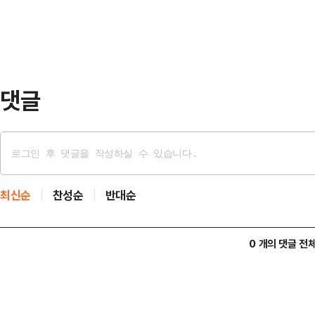
내 체류 외국인 이동 통계'와 '국내 
해 일제로부터 …
데이터처의 심사를 거쳐 2026년 
신규 통계는 최근 국내 체류 외국인
정책에 관한 …
댓글
최신순
찬성순
반대순
0 개의 댓글 전