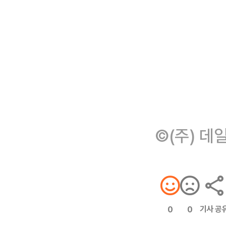
©(주) 데
기사 공
0
0