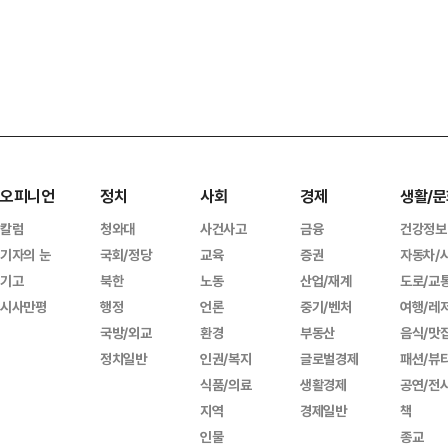
오피니언
정치
사회
경제
생활/문
칼럼
청와대
사건사고
금융
건강정보
기자의 눈
국회/정당
교육
증권
자동차/
기고
북한
노동
산업/재계
도로/교
시사만평
행정
언론
중기/벤처
여행/레
국방/외교
환경
부동산
음식/맛
정치일반
인권/복지
글로벌경제
패션/뷰
식품/의료
생활경제
공연/전
지역
경제일반
책
인물
종교