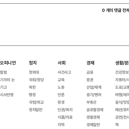
0 개의 댓글 전
오피니언
정치
사회
경제
생활/문
칼럼
청와대
사건사고
금융
건강정보
기자의 눈
국회/정당
교육
증권
자동차/
기고
북한
노동
산업/재계
도로/교
시사만평
행정
언론
중기/벤처
여행/레
국방/외교
환경
부동산
음식/맛
정치일반
인권/복지
글로벌경제
패션/뷰
식품/의료
생활경제
공연/전
지역
경제일반
책