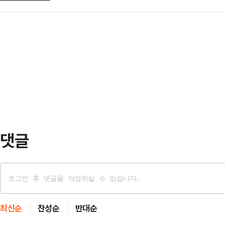
훈 전 국민의힘 대표가 29일 부산 북
면서 “이란은 사태 진정을 원하고 있
으…
는 이날 오후 부산 북구 구포시장을 
싫어한다”며 “그러나 우리는 그들이 
불어민주당 후보로, 한 전 대표는 
가 계속되면서 이란은 폭발 직전의 상
선거 출마로 인해 공석이 된 부산 북
진행된 미국과 이란의 …
석은 한 전 대표에게 "건강하셔야 합
전 대표는 하 전 수석의 손을 맞잡으
다.이에…
댓글
최신순
찬성순
반대순