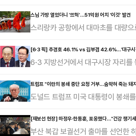
따른 에너지저장장치(ESS) 수요 증
유지하며 실적 개선 흐름을 이어갔다
스님 가방 열었더니 '뜨헉'…51억원 어치 '이것' 발견
스리랑카 공항에서 대마초를 대량으
6054억원, 영업이익 209억원을 기
발됐다.27일(현지시간) BBC 등 외
년 동기와 비교해 3.9% 감소했으나
고 스리랑카 수도 콜롬보로 돌아온 승
[6·3 픽] 추경호 46.1% vs 김부겸 42.6%…'대구
다. 1분기 당기순이익은 122억원으
6·3 지방선거에서 대구시장 자리를
포됐다.이들의 가방에서는 총 110
적 개선은 유럽 EV 시장을 중심으로 
의힘 후보와 김부겸 더불어민주당 후
약 350만달러, 한화로 약 51억54
인…
으로 나타났다.매일신문이 한길리서치
트럼프 "이란의 봉쇄 중단 요청 거부…숨막혀 죽는 돼
제공항에서 적발된 대마초 밀반입 사례
도널드 트럼프 미국 대통령이 봉쇄
호) ARS 100%로 대구시장 지지 
다.승려들은 각각 약 5㎏씩 대마초를
고 거듭 밝혔다.미 인터넷매체 악시
46.1%로 42.6%인 김부겸 민주당
리어 내부를 …
지시간) 인터뷰에서 “이란 봉쇄가 
[재보선 현장] 하정우·한동훈, 포옹했다…"건강 챙기세
다. 두 후보간 격차는 오차범위 내다
부산 북갑 보궐선거 출마를 선언한 
혀 죽어가는 돼지다. 그들의 상황은
의 지지를 얻었고 '없다'와 '잘 모름'