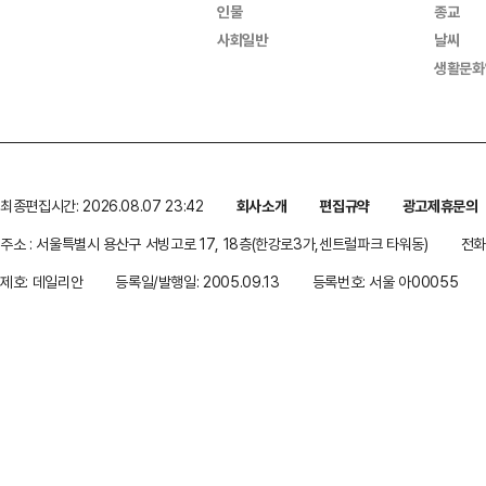
인물
종교
사회일반
날씨
생활문화
최종편집시간: 2026.08.07 23:42
회사소개
편집규약
광고제휴문의
주소 : 서울특별시 용산구 서빙고로 17, 18층(한강로3가,센트럴파크 타워동)
전화 
제호: 데일리안
등록일/발행일: 2005.09.13
등록번호: 서울 아00055