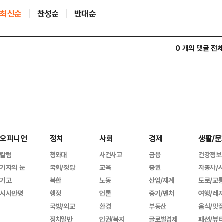
최신순
찬성순
반대순
0 개의 댓글 전
오피니언
정치
사회
경제
생활/문
칼럼
청와대
사건사고
금융
건강정보
기자의 눈
국회/정당
교육
증권
자동차/
기고
북한
노동
산업/재계
도로/교
시사만평
행정
언론
중기/벤처
여행/레
국방/외교
환경
부동산
음식/맛
정치일반
인권/복지
글로벌경제
패션/뷰