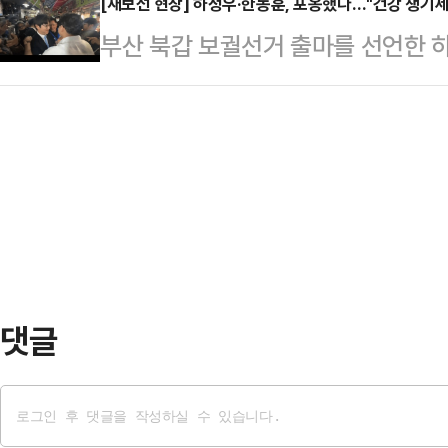
지시간) 인터뷰에서 “이란 봉쇄가 
[재보선 현장] 하정우·한동훈, 포옹했다…"건강 챙기세
다. 두 후보간 격차는 오차범위 내다
부산 북갑 보궐선거 출마를 선언한 
혀 죽어가는 돼지다. 그들의 상황은
의 지지를 얻었고 '없다'와 '잘 모름'
훈 전 국민의힘 대표가 29일 부산 북
면서 “이란은 사태 진정을 원하고 있
으…
는 이날 오후 부산 북구 구포시장을 
싫어한다”며 “그러나 우리는 그들이 
불어민주당 후보로, 한 전 대표는 
가 계속되면서 이란은 폭발 직전의 상
선거 출마로 인해 공석이 된 부산 북
진행된 미국과 이란의 …
석은 한 전 대표에게 "건강하셔야 합
전 대표는 하 전 수석의 손을 맞잡으
다.이에…
댓글