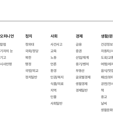
오피니언
정치
사회
경제
생활/문
칼럼
청와대
사건사고
금융
건강정보
기자의 눈
국회/정당
교육
증권
자동차/
기고
북한
노동
산업/재계
도로/교
시사만평
행정
언론
중기/벤처
여행/레
국방/외교
환경
부동산
음식/맛
정치일반
인권/복지
글로벌경제
패션/뷰
식품/의료
생활경제
공연/전
지역
경제일반
책
인물
종교
사회일반
날씨
생활문화