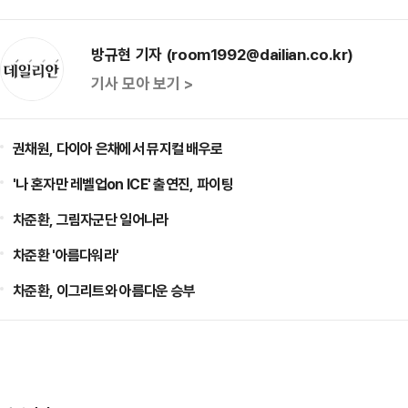
방규현 기자 (room1992@dailian.co.kr)
기사 모아 보기 >
권채원, 다이아 은채에서 뮤지컬 배우로
'나 혼자만 레벨업on ICE' 출연진, 파이팅
차준환, 그림자군단 일어나라
차준환 '아름다워라'
차준환, 이그리트와 아름다운 승부