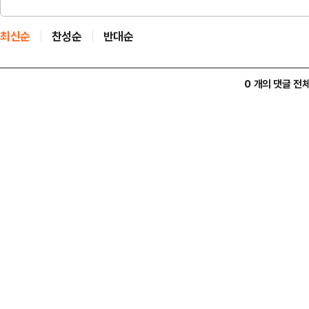
최신순
찬성순
반대순
0 개의 댓글 전