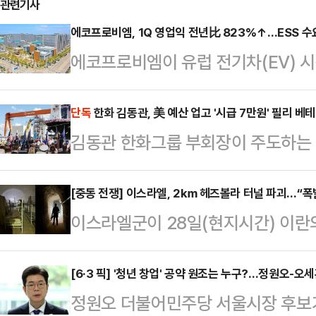
관련기사
에코프로비엠, 1Q 영업익 전년比 823%↑…ESS 수
에코프로비엠이 유럽 전기차(EV) 시
따른 에너지저장장치(ESS) 수요 증
유지하며 실적 개선 흐름을 이어갔다
단독
한화 김동관, 美 예산 업고 '시급 7만원' 필리 베
김동관 한화그룹 부회장이 주도하는 
6054억원, 영업이익 209억원을 기
(MASG·(미국 조선업을 다시 위대
년 동기와 비교해 3.9% 감소했으나
다. 한화는 미 정부의 예산 지원을 
[중동 전쟁] 이스라엘, 2㎞ 헤즈볼라 터널 파괴…“폭
다. 1분기 당기순이익은 122억원으
이스라엘군이 28일(현지시간) 이란
금을 제시, 1만명 규모의 대규모 숙
적 개선은 유럽 EV 시장을 중심으로 
무장정파 헤즈볼라의 대규모 지하 터
야드를 첨단 제조 거점으로 탈바꿈시
인…
르면 이스라엘군은 이날 성명을 통해 
[6·3 픽] '청년 창업' 공약 원조는 누구?…정원오-오세
은 모습이다.29일(현지시간) 미국 
정원오 더불어민주당 서울시장 후보가
에 걸쳐 건설된 터널 2곳을 발견해 
필라델피아에 위치한 한화 필리 조선소(P