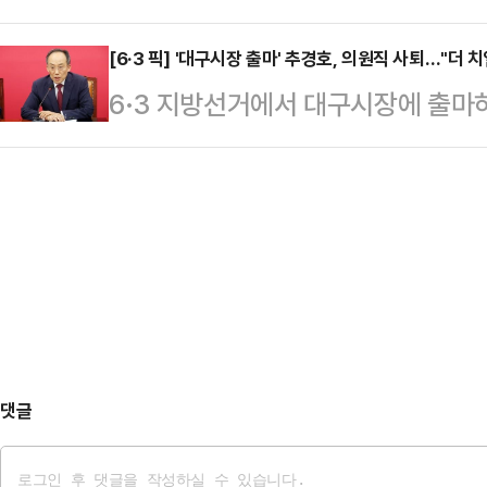
해 최소 1년간 1인당 최대 6000만
물이 쏟아부었다고 밝혔다. 두 터널
을 대…
을 발표했다. 이를 두고 과거 오세훈
[6·3 픽] '대구시장 출마' 추경호, 의원직 사퇴…"더 
는 않았다. 800m 길이의 터널과 1
6·3 지방선거에서 대구시장에 출마
창업 1000 프로젝트'를 표절한 것 
2km 정도에 달한다.이는 이스랄에
을 사퇴하면서 "더 낮게, 더 치열하
은 성동구청장 시절 내내 추진한 정
지하 시설 중 가장…
짐했다.추경호 의원은 29일 언론 공
선거대책위원회의 신주호 청년대변인은
해 국회의원직 사퇴서를 제출했다"고
훈 10년 심판본부'가 혹시 '오세훈 
를 달았던 날, 겨우 6g의 작은 무
보…
어려웠다"며 "10년이 지난 오늘도 
운을 뗐다.이어 국민의힘 동료 의원들
짊어져 주…
댓글